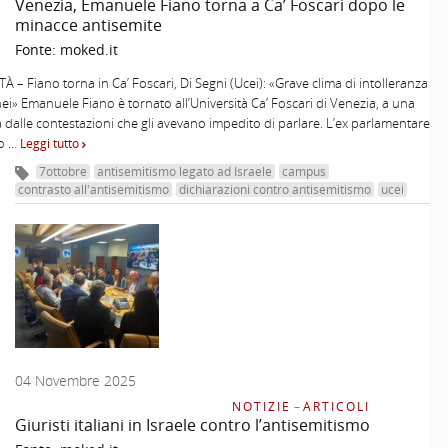
Venezia, Emanuele Fiano torna a Ca’ Foscari dopo le
minacce antisemite
Fonte:
moked.it
À – Fiano torna in Ca’ Foscari, Di Segni (Ucei): «Grave clima di intolleranza
nei» Emanuele Fiano è tornato all’Università Ca’ Foscari di Venezia, a una
 dalle contestazioni che gli avevano impedito di parlare. L’ex parlamentare
to …
Leggi tutto
7ottobre
antisemitismo legato ad Israele
campus
contrasto all'antisemitismo
dichiarazioni contro antisemitismo
ucei
04 Novembre 2025
NOTIZIE
–
ARTICOLI
Giuristi italiani in Israele contro l’antisemitismo