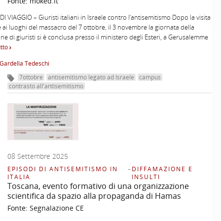
Fonte:
moked.it
I VIAGGIO – Giuristi italiani in Israele contro l’antisemitismo Dopo la visita
e ai luoghi del massacro del 7 ottobre, il 3 novembre la giornata della
ne di giuristi si è conclusa presso il ministero degli Esteri, a Gerusalemme
utto
Gardella Tedeschi
7ottobre
antisemitismo legato ad Israele
campus
contrasto all'antisemitismo
08 Settembre 2025
EPISODI DI ANTISEMITISMO IN
–
DIFFAMAZIONE E
ITALIA
INSULTI
Toscana, evento formativo di una organizzazione
scientifica da spazio alla propaganda di Hamas
Fonte:
Segnalazione CE