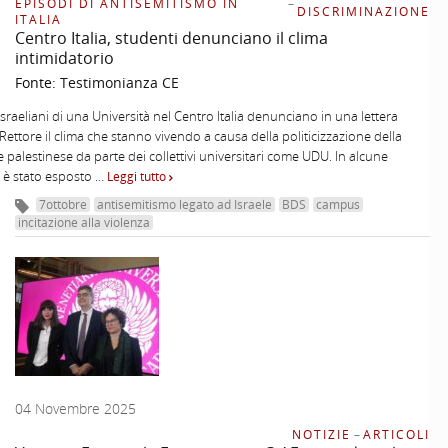
EPISODI DI ANTISEMITISMO IN
–
DISCRIMINAZIONE
ITALIA
Centro Italia, studenti denunciano il clima
intimidatorio
Fonte:
Testimonianza CE
israeliani di una Università nel Centro Italia denunciano in una lettera
 Rettore il clima che stanno vivendo a causa della politicizzazione della
 palestinese da parte dei collettivi universitari come UDU. In alcune
 è stato esposto …
Leggi tutto
7ottobre
antisemitismo legato ad Israele
BDS
campus
incitazione alla violenza
04 Novembre 2025
NOTIZIE
–
ARTICOLI