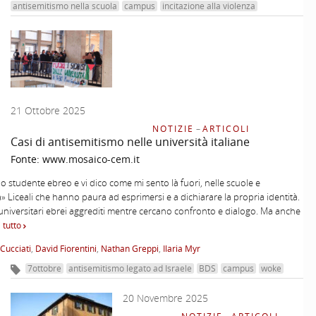
antisemitismo nella scuola
campus
incitazione alla violenza
21 Ottobre 2025
NOTIZIE
–
ARTICOLI
Casi di antisemitismo nelle università italiane
Fonte:
www.mosaico-cem.it
 studente ebreo e vi dico come mi sento là fuori, nelle scuole e
à» Liceali che hanno paura ad esprimersi e a dichiarare la propria identità.
universitari ebrei aggrediti mentre cercano confronto e dialogo. Ma anche
 tutto
Cucciati
,
David Fiorentini
,
Nathan Greppi
,
Ilaria Myr
7ottobre
antisemitismo legato ad Israele
BDS
campus
woke
20 Novembre 2025