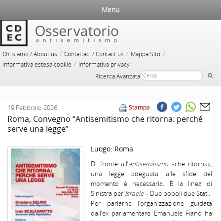
Menu
/
/
/
Chi siamo / About us
Contattaci / Contact us
Mappa Sito
/
Informativa estesa cookie
Informativa privacy
Ricerca Avanzata
19 Febbraio 2026
Stampa
Roma, Convegno “Antisemitismo che ritorna: perché
serve una legge”
Luogo:
Roma
Di fronte all’
antisemitismo
«che ritorna»,
una legge adeguata alle sfide del
momento è necessaria. È la linea di
Sinistra per
Israele
– Due popoli due Stati.
Per parlarne l’organizzazione guidata
dall’ex parlamentare Emanuele Fiano ha