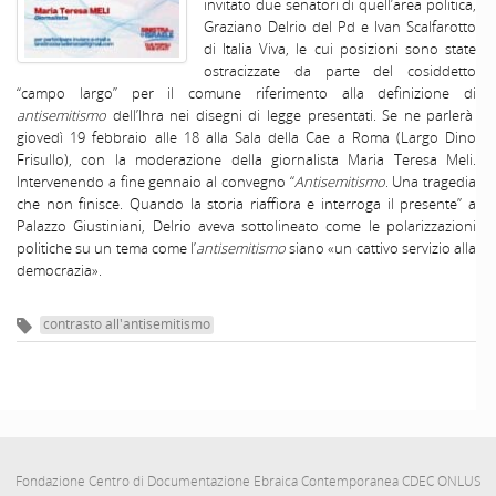
invitato due senatori di quell’area politica,
Graziano Delrio del Pd e Ivan Scalfarotto
di Italia Viva, le cui posizioni sono state
ostracizzate da parte del cosiddetto
“campo largo” per il comune riferimento alla definizione di
antisemitismo
dell’Ihra nei disegni di legge presentati. Se ne parlerà
giovedì 19 febbraio alle 18 alla Sala della Cae a Roma (Largo Dino
Frisullo), con la moderazione della giornalista Maria Teresa Meli.
Intervenendo a fine gennaio al convegno “
Antisemitismo
. Una tragedia
che non finisce. Quando la storia riaffiora e interroga il presente” a
Palazzo Giustiniani, Delrio aveva sottolineato come le polarizzazioni
politiche su un tema come l’
antisemitismo
siano «un cattivo servizio alla
democrazia».
contrasto all'antisemitismo
Fondazione Centro di Documentazione Ebraica Contemporanea CDEC ONLUS