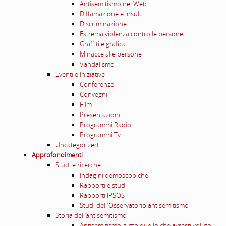
Antisemitismo nel Web
Diffamazione e insulti
Discriminazione
Estrema violenza contro le persone
Graffiti e grafica
Minacce alle persone
Vandalismo
Eventi e Iniziative
Conferenze
Convegni
Film
Presentazioni
Programmi Radio
Programmi Tv
Uncategorized
Approfondimenti
Studi e ricerche
Indagini demoscopiche
Rapporti e studi
Rapporti IPSOS
Studi dell'Osservatorio antisemitismo
Storia dell’antisemitismo
Antisemitismo: tutto quello che avresti voluto