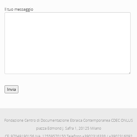
Il tuo messaggio
Fondazione Centro di Documentazione Ebraica Contemporanea CDEC ONLUS
piazza Edmond J. Safra 1, 20125 Milano
CF: 97049190156 IVA: 12559570150 Telefono +3902316338 / +3902316092