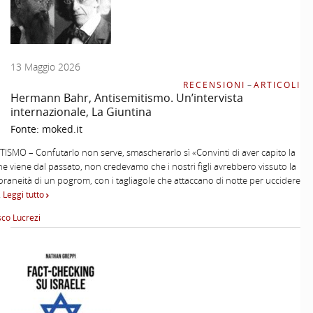
13 Maggio 2026
RECENSIONI
–
ARTICOLI
Hermann Bahr, Antisemitismo. Un’intervista
internazionale, La Giuntina
Fonte:
moked.it
ISMO – Confutarlo non serve, smascherarlo sì «Convinti di aver capito la
he viene dal passato, non credevamo che i nostri figli avrebbero vissuto la
aneità di un pogrom, con i tagliagole che attaccano di notte per uccidere
…
Leggi tutto
co Lucrezi