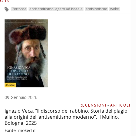
Sarner
7ottobre
antisemitismo legato ad Israele
antisionismo
woke
09 Gennaio 2026
RECENSIONI
–
ARTICOLI
Ignazio Veca, “Il discorso del rabbino. Storia del plagio
alla origini dell’antisemitismo moderno”, il Mulino,
Bologna, 2025
Fonte:
moked.it