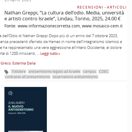
RECENSIONI
–
ARTICOLI
Nathan Greppi, “La cultura dell’odio. Media, università
e artisti contro Israele”, Lindau, Torino, 2025, 24.00 €
Fonte:
www.informazionecorretta.com, www.mosaico-cem.it
a dell’Odio di Nathan Greppi Dopo più di un anno dal 7 ottobre 2023,
 senza precedenti sferrato da Hamas in nome dell’integralismo islamico a
he ha rappresentato una vera aggressione all’intero Occidente, al dolore
rte di 1200 innocenti, …
Leggi tutto
 Greco
,
Esterina Dana
7ottobre
antisemitismo legato ad Israele
campus
CDEC
contrasto all'antisemitismo
osservatorio antisemitismo