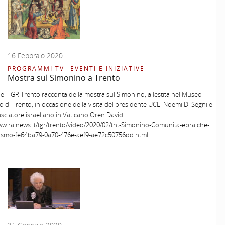
16 Febbraio 2020
PROGRAMMI TV
–
EVENTI E INIZIATIVE
Mostra sul Simonino a Trento
del TGR Trento racconta della mostra sul Simonino, allestita nel Museo
 di Trento, in occasione della visita del presidente UCEI Noemi Di Segni e
sciatore israeliano in Vaticano Oren David.
ww.rainews.it/tgr/trento/video/2020/02/tnt-Simonino-Comunita-ebraiche-
tismo-fe64ba79-0a70-476e-aef9-ae72c50756dd.html