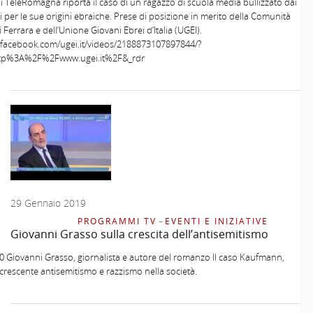
di TeleRomagna riporta il caso di un ragazzo di scuola media bullizzato dai
per le sue origini ebraiche. Prese di posizione in merito della Comunità
 Ferrara e dell’Unione Giovani Ebrei d’Italia (UGEI).
m.facebook.com/ugei.it/videos/2188873107897844/?
ttp%3A%2F%2Fwww.ugei.it%2F&_rdr
29 Gennaio 2019
PROGRAMMI TV
–
EVENTI E INIZIATIVE
Giovanni Grasso sulla crescita dell’antisemitismo
 Giovanni Grasso, giornalista e autore del romanzo Il caso Kaufmann,
 crescente antisemitismo e razzismo nella società.