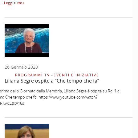
 …
Leggi tutto
26 Gennaio 2020
PROGRAMMI TV
–
EVENTI E INIZIATIVE
Liliana Segre ospite a “Che tempo che fa”
 prima della Giornata della Memoria, Liliana Segre è ospite su Rai 1 al
a Che tempo che fa. https://www.youtube.com/watch?
pRKwcE&t=16s