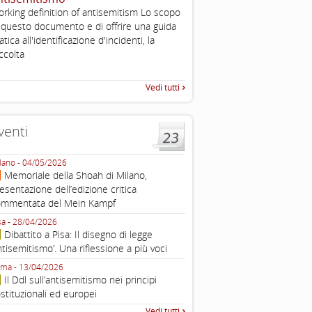
, definizione operativa d
rking definition of antisemitism Lo scopo
antisemitismo
 questo documento e di offrire una guida
IHRA Plenary Meetings Buchar
atica all'identificazione d'incidenti, la
corso della sua assemblea ple
ccolta
Vedi tutti
venti
lano - 04/05/2026
Roma - 16/03/2026
Memoriale della Shoah di Milano,
Roma, webinar “Il DDL ant
esentazione dell’edizione critica
e ombre
ommentata del Mein Kampf
Fondazione Castagneto Banca 1910
Livorno - 04/03/2026
sa - 28/04/2026
Livorno, conferenza sull’a
Dibattito a Pisa: Il disegno di legge
con Gadi Luzzatto Voghera, di
ntisemitismo’. Una riflessione a più voci
Fondazione CDEC
ma - 13/04/2026
Roma, Via della Dogana Vecchia 2
Il Ddl sull’antisemitismo nei principi
Giustiniani, Sala Zuccari - 03/03/
stituzionali ed europei
Roma, Senato, presentazi
Vedi tutti