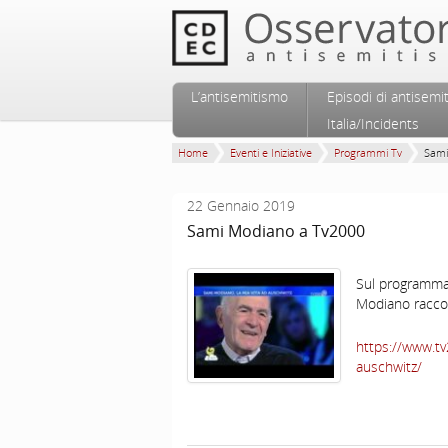
Vai al contenuto principale
Vai al contenuto secondario
L’antisemitismo
Episodi di antisemi
Menu principale
Italia/Incidents
Home
Eventi e Iniziative
Programmi Tv
Sami
22 Gennaio 2019
Sami Modiano a Tv2000
Sul programma 
Modiano racco
https://www.tv
auschwitz/