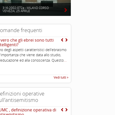
316-2002-072a - MILANO CORSO
VENEZIA, 25 APRILE
omande frequenti
 vero che gli ebrei sono tutti
Mentre qual è l’origine d
telligenti?
teoria dell’uccisione de
o degli aspetti caratteristici dell’ebraismo
Dal mito di Saturno deri
l’importanza che viene data allo studio,
dell’ebreo divoratore di 
...
...
l’educazione ed alla conoscenza. Questo
comprenderlo
Vedi tutti
efinizioni operative
ull’antisemitismo
UMC , definizione operativa di
INTERNATIONAL HOLOC
ntisemitismo
REMEMBRANCE ALLIANCE