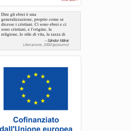
“Rapporto annuale sull’antisem
2025”
Dire gli ebrei è una
Essere uomo è un dramma
generalizzazione, proprio come se
ebreo, un altro ancora. Co
dicesse i cristiani. Ci sono ebrei e ci
ha il privilegio di vivere d
sono cristiani, e l’origine, la
nostra condizione.
religione, lo stile di vita, la razza di
sicuro comportano tanti tratti...
—
Sándor Márai
Liberazione, 2000 (postumo)
La tentazione di e