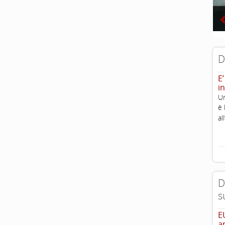
D
E’
in
Un
è 
al
D
s
E
a