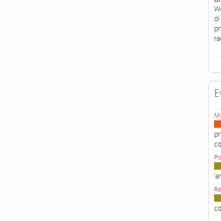
Wo
di
pr
ra
E
Mi
pr
c
Pi
‘a
Ro
co