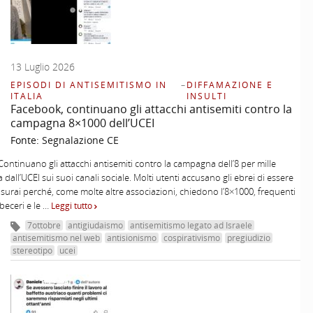
13 Luglio 2026
EPISODI DI ANTISEMITISMO IN
–
DIFFAMAZIONE E
ITALIA
INSULTI
Facebook, continuano gli attacchi antisemiti contro la
campagna 8×1000 dell’UCEI
Fonte:
Segnalazione CE
Continuano gli attacchi antisemiti contro la campagna dell’8 per mille
dall’UCEI sui suoi canali sociale. Molti utenti accusano gli ebrei di essere
usurai perché, come molte altre associazioni, chiedono l’8×1000, frequenti
i beceri e le …
Leggi tutto
7ottobre
antigiudaismo
antisemitismo legato ad Israele
antisemitismo nel web
antisionismo
cospirativismo
pregiudizio
stereotipo
ucei