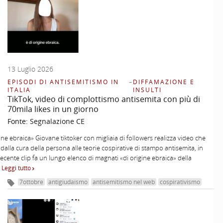
13 Luglio 2026
EPISODI DI ANTISEMITISMO IN
–
DIFFAMAZIONE E
ITALIA
INSULTI
TikTok, video di complottismo antisemita con più di
70mila likes in un giorno
Fonte:
Segnalazione CE
gine ebraica» Giovane tiktoker con migliaia di followers realizza video che
dalla cura della persona alle teorie cospirative di stampo antisemita, in
ecente clip fa un lungo elenco di magnati «di origine ebraica» della
…
Leggi tutto
7ottobre
antigiudaismo
antisemitismo nel web
cospirativismo