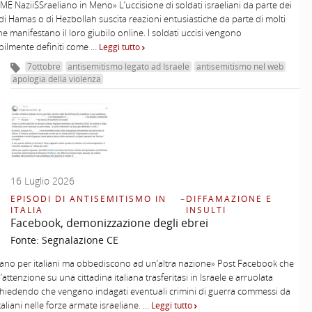
ME NaziiSSraeliano in Meno» L’uccisione di soldati israeliani da parte dei
i di Hamas o di Hezbollah suscita reazioni entusiastiche da parte di molti
he manifestano il loro giubilo online. I soldati uccisi vengono
ilmente definiti come …
Leggi tutto
7ottobre
antisemitismo legato ad Israele
antisemitismo nel web
apologia della violenza
16 Luglio 2026
EPISODI DI ANTISEMITISMO IN
–
DIFFAMAZIONE E
ITALIA
INSULTI
Facebook, demonizzazione degli ebrei
Fonte:
Segnalazione CE
iano per italiani ma obbediscono ad un’altra nazione» Post Facebook che
’attenzione su una cittadina italiana trasferitasi in Israele e arruolata
 chiedendo che vengano indagati eventuali crimini di guerra commessi da
italiani nelle forze armate israeliane. …
Leggi tutto