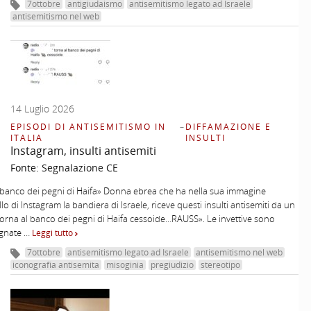
7ottobre
antigiudaismo
antisemitismo legato ad Israele
antisemitismo nel web
14 Luglio 2026
EPISODI DI ANTISEMITISMO IN
–
DIFFAMAZIONE E
ITALIA
INSULTI
Instagram, insulti antisemiti
Fonte:
Segnalazione CE
 banco dei pegni di Haifa» Donna ebrea che ha nella sua immagine
lo di Instagram la bandiera di Israele, riceve questi insulti antisemiti da un
torna al banco dei pegni di Haifa cessoide…RAUSS». Le invettive sono
gnate …
Leggi tutto
7ottobre
antisemitismo legato ad Israele
antisemitismo nel web
iconografia antisemita
misoginia
pregiudizio
stereotipo