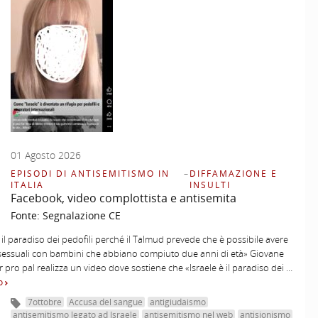
01 Agosto 2026
EPISODI DI ANTISEMITISMO IN
–
DIFFAMAZIONE E
ITALIA
INSULTI
Facebook, video complottista e antisemita
Fonte:
Segnalazione CE
è il paradiso dei pedofili perché il Talmud prevede che è possibile avere
sessuali con bambini che abbiano compiuto due anni di età» Giovane
r pro pal realizza un video dove sostiene che «Israele è il paradiso dei …
to
7ottobre
Accusa del sangue
antigiudaismo
antisemitismo legato ad Israele
antisemitismo nel web
antisionismo