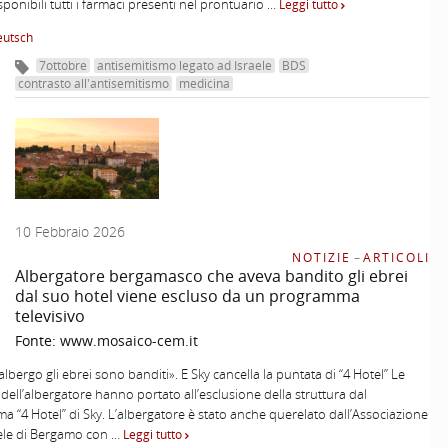
sponibili tutti i farmaci presenti nel prontuario …
Leggi tutto
eutsch
7ottobre
antisemitismo legato ad Israele
BDS
contrasto all'antisemitismo
medicina
10 Febbraio 2026
NOTIZIE
–
ARTICOLI
Albergatore bergamasco che aveva bandito gli ebrei
dal suo hotel viene escluso da un programma
televisivo
Fonte:
www.mosaico-cem.it
albergo gli ebrei sono banditi». E Sky cancella la puntata di “4 Hotel” Le
 dell’albergatore hanno portato all’esclusione della struttura dal
 “4 Hotel” di Sky. L’albergatore è stato anche querelato dall’Associazione
raele di Bergamo con …
Leggi tutto