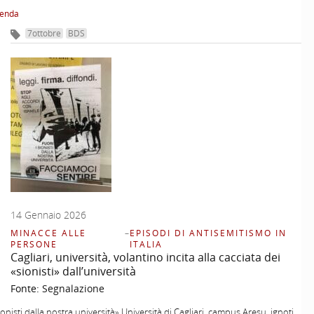
renda
7ottobre
BDS
14 Gennaio 2026
MINACCE ALLE
–
EPISODI DI ANTISEMITISMO IN
PERSONE
ITALIA
Cagliari, università, volantino incita alla cacciata dei
«sionisti» dall’università
Fonte:
Segnalazione
ionisti dalla nostra università» Università di Cagliari, campus Aresu, ignoti