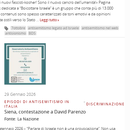
ai nuovi fascisti-kosher! Sono il nuovo cancro dell’umanità!» Pagina
dedicata a “Boicottare Israele” è un gruppo che conta più di 13.000
 contenuti sono spesso caratterizzati da toni emotivi e da opinioni
e ostili verso lo Stato …
Leggi tutto
7ottobre
antisemitismo legato ad Israele
antisemitismo nel web
antisionismo
BDS
29 Gennaio 2026
EPISODI DI ANTISEMITISMO IN
–
DISCRIMINAZIONE
ITALIA
Siena, contestazione a David Parenzo
Fonte:
La Nazione
 gennaio 2026 – “Parlare di Israele non è una provocazione”. Non usa