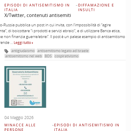
EPISODI DI ANTISEMITISMO IN
–
DIFFAMAZIONE E
ITALIA
INSULTI
X/Twitter, contenuti antisemiti
-Russia pubblica un post in cui invita, con l’impossibilità di “agire
te”, di boicottare “i prodotti e servizi ebraici”, e di utilizzare Banca etica,
che non finanzia guerre/ebrei”. Il post è un palese esempio di antisemitismo
rende …
Leggi tutto
antigiudaismo
antisemitismo legato ad Israele
antisemitismo nel web
BDS
cospirativismo
04 Maggio 2026
MINACCE ALLE
–
EPISODI DI ANTISEMITISMO IN
PERSONE
ITALIA