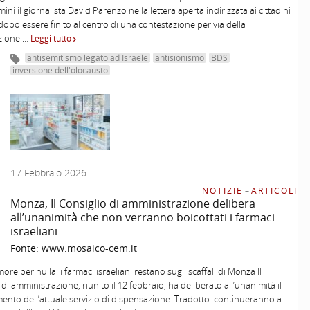
ini il giornalista David Parenzo nella lettera aperta indirizzata ai cittadini
 dopo essere finito al centro di una contestazione per via della
zione …
Leggi tutto
antisemitismo legato ad Israele
antisionismo
BDS
inversione dell'olocausto
17 Febbraio 2026
NOTIZIE
–
ARTICOLI
Monza, Il Consiglio di amministrazione delibera
all’unanimità che non verranno boicottati i farmaci
israeliani
Fonte:
www.mosaico-cem.it
re per nulla: i farmaci israeliani restano sugli scaffali di Monza Il
di amministrazione, riunito il 12 febbraio, ha deliberato all’unanimità il
nto dell’attuale servizio di dispensazione. Tradotto: continueranno a