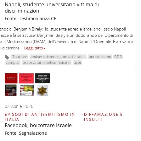
Napoli, studente universitario vittima di
discriminazioni
Fonte:
Testimonianza CE
 choc di Benjamin Birely: “Io, studente ebreo e israeliano, lascio Napoli
cce e false accuse” Benjamin Birely è un dottorando del Dipartimento di
ica e Mediterraneo (DAAM) dell’Università di Napoli L’Orientale. È arrivato a
el dicembre …
Leggi tutto
7ottobre
antisemitismo legato ad Israele
antisionismo
BDS
campus
osservatorio antisemitismo
ucei
02 Aprile 2026
EPISODI DI ANTISEMITISMO IN
–
DIFFAMAZIONE E
ITALIA
INSULTI
Facebook, boicottare Israele
Fonte:
Segnalazione