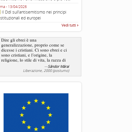
Fondazione CDEC
ma - 13/04/2026
Roma, Via della Dogana Vecchia 2
Il Ddl sull’antisemitismo nei principi
Giustiniani, Sala Zuccari - 03/03/
stituzionali ed europei
Roma, Senato, presentazi
Vedi tutti
“Rapporto annuale sull’antisem
2025”
Dire gli ebrei è una
generalizzazione, proprio come se
L’antisemitismo non è un
dicesse i cristiani. Ci sono ebrei e ci
degli ebrei bensì degli ant
sono cristiani, e l’origine, la
religione, lo stile di vita, la razza di
sicuro comportano tanti tratti...
—
Sándor Márai
—
Jea
Liberazione, 2000 (postumo)