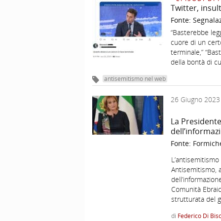
Twitter, insul
Fonte:
Segnala
“Basterebbe legg
cuore di un cer
terminale,” “Bas
della bontà di c
antisemitismo nel web
26 Giugno 2023
La Presidente
dell’informazi
Fonte:
Formich
L’antisemitismo e
Antisemitismo, a
dell’informazione
Comunità Ebraich
strutturata del 
di
Federico Di Bis