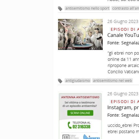
antisemitismo nello sport
contrasto all'a
26 Giugno 2023
EPISODI DI 
Canale YouTub
Fonte:
Segnala
“gli ebrei non p
online da 11 ann
ripropone arcaic
Concilio Vatican
antigiudaismo
antisemitismo nel web
26 Giugno 2023
EPISODI DI 
Instagram, pro
Fonte:
Segnala
uccido_ebrei Pro
ebrei postano m