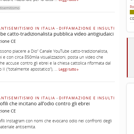
Ro
ntisemitismo
co
ANTISEMITISMO IN ITALIA
–
DIFFAMAZIONE E INSULTI
e catto-tradizionalista pubblica video antigiudaici
zione CE
ossono piacere a Dio” Canale YouTube catto-tradizionalista,
i e con circa 850mila visualizzazioni, posta un video che
he accuse contro gli ebrei e la chiesa cattolica riformata dal
o II (“totalmente apostatico”), …
Leggi tutto
ANTISEMITISMO IN ITALIA
–
DIFFAMAZIONE E INSULTI
fili che incitano all’odio contro gli ebrei
zione CE
fili Instagram con nomi che evocano odio nei confronti degli
ateriale antisemita.