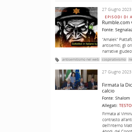
27 Giugno 2023
EPISODI DI 
Rumble.com v
Fonte:
Segnala
“Amalek” Piattaf
antisemiti, gli o
narrative giudeo
antisemitismo nel web
cospirativismo
n
27 Giugno 2023
Firmata la Di
calcio
Fonte:
Shalom
Allegati:
TESTO
Firmata al Vimin
contrasto all’ant
dell’Interno Mat
Abodi, dal Coord