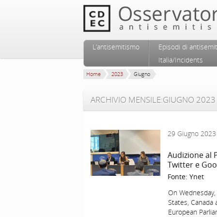
Vai al contenuto principale
Vai al contenuto secondario
L’antisemitismo
Episodi di antisemi
Menu principale
Italia/Incidents
Home
2023
Giugno
ARCHIVIO MENSILE:
GIUGNO 2023
29 Giugno 2023
Audizione al 
Twitter e Goo
Fonte:
Ynet
On Wednesday, l
States, Canada 
European Parlia