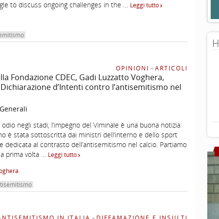
gle to discuss ongoing challenges in the …
Leggi tutto
semitismo
H
OPINIONI
–
ARTICOLI
della Fondazione CDEC, Gadi Luzzatto Voghera,
ichiarazione d’Intenti contro l’antisemitismo nel
 Generali
odio negli stadi, l’impegno del Viminale è una buona notizia
o è stata sottoscritta dai ministri dell’interno e dello sport
e dedicata al contrasto dell’antisemitismo nel calcio. Partiamo
la prima volta …
Leggi tutto
Voghera
ntisemitismo
ANTISEMITISMO IN ITALIA
–
DIFFAMAZIONE E INSULTI