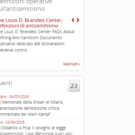
efinizioni operative
ull’antisemitismo
he Louis D. Brandeis Center,
EUMC-Manifestations of
efinizioni di antisemitismo
Antisemitism in the EU 
2003
e Louis D. Brandeis Center FAQs About
Tratto da: EUMC-Manifestati
fining Anti-Semitism Documento
Antisemitism in the EU 2002
plicativo dedicato alle dichiarazioni
225-241 2.1.2 DEFINIZIONI,
...
erative contro
TEORIE INTRODUZIONE Poic
Vedi tutti
venti
lano - 04/05/2026
Roma - 16/03/2026
Memoriale della Shoah di Milano,
Roma, webinar “Il DDL ant
esentazione dell’edizione critica
e ombre
ommentata del Mein Kampf
Fondazione Castagneto Banca 1910
Livorno - 04/03/2026
sa - 28/04/2026
Livorno, conferenza sull’a
Dibattito a Pisa: Il disegno di legge
con Gadi Luzzatto Voghera, di
ntisemitismo’. Una riflessione a più voci