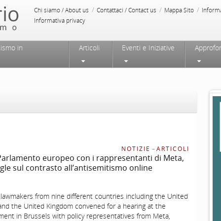
/
/
/
Chi siamo / About us
Contattaci / Contact us
Mappa Sito
Inform
Informativa privacy
tismo in
Articoli
Eventi e Iniziative
Approfo
NOTIZIE
–
ARTICOLI
Parlamento europeo con i rappresentanti di Meta,
gle sul contrasto all’antisemitismo online
awmakers from nine different countries including the United
and the United Kingdom convened for a hearing at the
ment in Brussels with policy representatives from Meta,