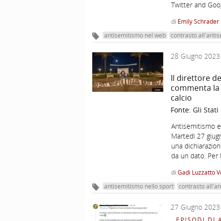
Twitter and Goo
di
Emily Schrader
antisemitismo nel web
contrasto all'anti
28 Giugno 2023
Il direttore 
commenta la D
calcio
Fonte:
Gli Stati
Antisemitismo e 
Martedì 27 giugn
una dichiarazion
da un dato. Per 
di
Gadi Luzzatto 
antisemitismo nello sport
contrasto all'a
27 Giugno 2023
EPISODI DI 