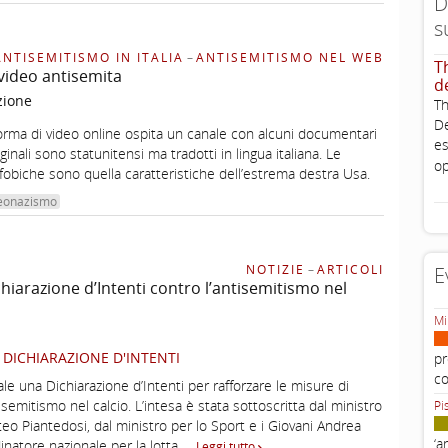
D
s
ANTISEMITISMO IN ITALIA
–
ANTISEMITISMO NEL WEB
T
ideo antisemita
d
zione
Th
De
orma di video online ospita un canale con alcuni documentari
es
riginali sono statunitensi ma tradotti in lingua italiana. Le
op
fobiche sono quella caratteristiche dell’estrema destra Usa.
eonazismo
NOTIZIE
–
ARTICOLI
E
chiarazione d’Intenti contro l’antisemitismo nel
Mi
 DICHIARAZIONE D'INTENTI
pr
c
ale una Dichiarazione d’Intenti per rafforzare le misure di
isemitismo nel calcio. L’intesa è stata sottoscritta dal ministro
Pi
teo Piantedosi, dal ministro per lo Sport e i Giovani Andrea
‘a
inatore nazionale per la lotta …
Leggi tutto