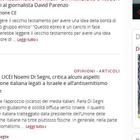
ti al giornalista David Parenzo
zione CE
ere il vecchio testamento per avere una idea della bontà di
to gruppo etnico” “Questo ebreo è un cancro in fase
terebbe leggere il vecchio testamento per avere una idea
D
uore di …
Leggi tutto
D
OPINIONI
–
ARTICOLI
 UCEI Noemi Di Segni, critica alcuni aspetti
one italiana legati a Israele e all’antisemitismo
e
 l’approccio (scarso) dei media italiani. Parla Di Segni
nti-giudaismo e ostilità diffusa verso Israele. Il quadro
 italiana tratteggiato dalla presidente dell’Unione delle
e Italiane ha tinte piuttosto fosche. In generale, nella parte
giornalismo …
Leggi tutto
...
ceglie