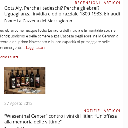
RECENSIONI
–
ARTICOLI
Gotz Aly, Perché i tedeschi? Perché gli ebrei?
Uguaglianza, invidia e odio razziale 1800-1933, Einaudi
Fonte:
La Gazzetta del Mezzogiorno
ed ebrei come nacque l’odio Le radici dell’invidia e la mentalità sociale
l’antigiudaismo e delle camere a gas L’ascesa degli ebrei nella Germania
ocento e del primo Novecento e la loro capacità di primeggiare nelle
ni emergenti: …
Leggi tutto
tonio Leuzzi
27 Agosto 2013
NOTIZIE
–
ARTICOLI
“Wiesenthal Center” contro i vini di Hitler: “Un’offesa
alla memoria delle vittime”