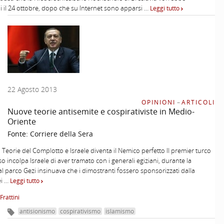
li il 24 ottobre, dopo che su Internet sono apparsi …
Leggi tutto
22 Agosto 2013
OPINIONI
–
ARTICOLI
Nuove teorie antisemite e cospirativiste in Medio-
Oriente
Fonte:
Corriere della Sera
e) Teorie del Complotto e Israele diventa il Nemico perfetto Il premier turco
o incolpa Israele di aver tramato con i generali egiziani, durante la
al parco Gezi insinuava che i dimostranti fossero sponsorizzati dalla
ei …
Leggi tutto
Frattini
antisionismo
cospirativismo
islamismo