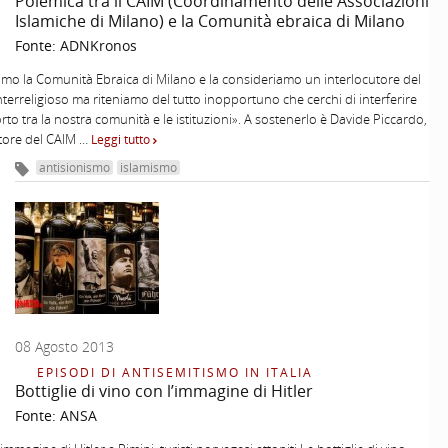
Polemica tra il CAIM (Coordinamento delle Associazioni
Islamiche di Milano) e la Comunità ebraica di Milano
Fonte:
ADNKronos
amo la Comunità Ebraica di Milano e la consideriamo un interlocutore del
nterreligioso ma riteniamo del tutto inopportuno che cerchi di interferire
rto tra la nostra comunità e le istituzioni». A sostenerlo è Davide Piccardo,
tore del CAIM …
Leggi tutto
antisionismo
islamismo
08 Agosto 2013
EPISODI DI ANTISEMITISMO IN ITALIA
Bottiglie di vino con l’immagine di Hitler
Fonte:
ANSA