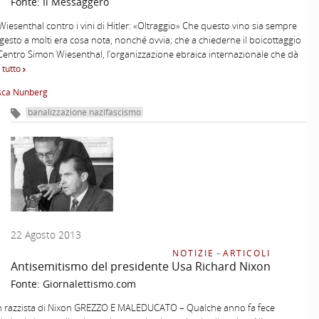
Fonte:
Il Messaggero
 Wiesenthal contro i vini di Hitler: «Oltraggio» Che questo vino sia sempre
igesto a molti era cosa nota, nonché ovvia; che a chiederne il boicottaggio
l Centro Simon Wiesenthal, l’organizzazione ebraica internazionale che dà
 tutto
sca Nunberg
banalizzazione nazifascismo
22 Agosto 2013
NOTIZIE
–
ARTICOLI
Antisemitismo del presidente Usa Richard Nixon
Fonte:
Giornalettismo.com
n razzista di Nixon GREZZO E MALEDUCATO – Qualche anno fa fece