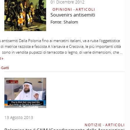
01 Dicembre 2012
OPINIONI
–
ARTICOLI
Souvenirs antisemiti
Fonte:
Shalom
antisemiti Dalla Polonia fino ai mercatini italiani, va a ruba l’oggettistica
 di matrice razzista e fascista A Varsavia e Cracovia, le più importanti città
 sono in vendita pupazzi di terracotta o legno, di varie dimensioni, che …
to
 Gatti
13 Agosto 2013
NOTIZIE
–
ARTICOLI