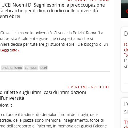
e UCEI Noemi Di Segni esprime la preoccupazione
à ebraiche per il clima di odio nelle università
enti ebrei
D
“Grave il clima nelle università. Ci vuole la Polizia” Roma. “La
 università è talmente grave che ci aspettiamo che si
niera decisa per tutelare gli studenti ebrei. C’è bisogno di un
D
d
…
Leggi tutto
“
L
st
antisionismo
campus
ucei
OPINIONI
–
ARTICOLI
 riflette sugli ultimi casi di intimidazioni
ll’università
D
lom.it
s
cultura e il tradimento dei valori I nomi dei luoghi, delle
le strade, delle piazze sono memoria, insegnamento, fonte di
T
nome dell’aeroporto di Palermo, in memoria dei giudici Falcone
d