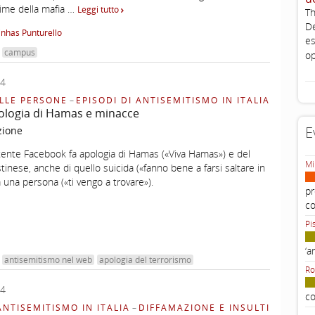
ttime della mafia …
Leggi tutto
Th
De
inhas Punturello
es
campus
op
24
LLE PERSONE
–
EPISODI DI ANTISEMITISMO IN ITALIA
ologia di Hamas e minacce
E
zione
ente Facebook fa apologia di Hamas («Viva Hamas») e del
Mi
tinese, anche di quello suicida («fanno bene a farsi saltare in
a una persona («ti vengo a trovare»).
pr
c
Pi
‘a
antisemitismo nel web
apologia del terrorismo
Ro
24
co
ANTISEMITISMO IN ITALIA
–
DIFFAMAZIONE E INSULTI