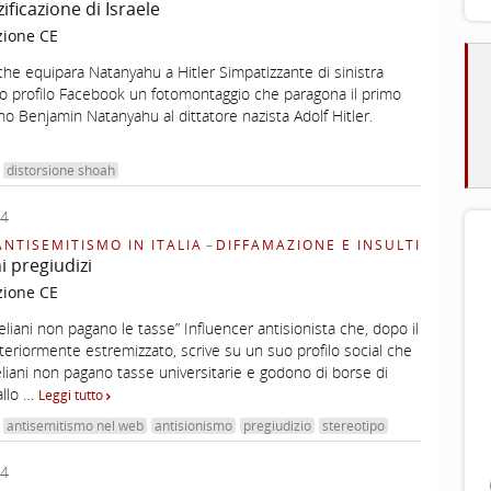
ificazione di Israele
zione CE
he equipara Natanyahu a Hitler Simpatizzante di sinistra
uo profilo Facebook un fotomontaggio che paragona il primo
ano Benjamin Natanyahu al dittatore nazista Adolf Hitler.
distorsione shoah
24
ANTISEMITISMO IN ITALIA
–
DIFFAMAZIONE E INSULTI
i pregiudizi
zione CE
aeliani non pagano le tasse” Influencer antisionista che, dopo il
lteriormente estremizzato, scrive su un suo profilo social che
aeliani non pagano tasse universitarie e godono di borse di
allo …
Leggi tutto
antisemitismo nel web
antisionismo
pregiudizio
stereotipo
24