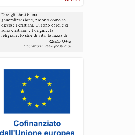
“Rapporto annuale sull’antisem
2025”
Dire gli ebrei è una
Essere uomo è un dramma
generalizzazione, proprio come se
ebreo, un altro ancora. Co
dicesse i cristiani. Ci sono ebrei e ci
ha il privilegio di vivere d
sono cristiani, e l’origine, la
nostra condizione.
religione, lo stile di vita, la razza di
sicuro comportano tanti tratti...
—
Sándor Márai
Liberazione, 2000 (postumo)
La tentazione di e