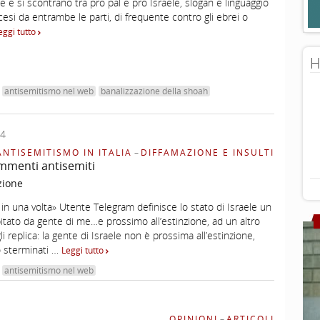
 e si scontrano tra pro pal e pro Israele, slogan e linguaggio
si da entrambe le parti, di frequente contro gli ebrei o
eggi tutto
H
antisemitismo nel web
banalizzazione della shoah
24
ANTISEMITISMO IN ITALIA
–
DIFFAMAZIONE E INSULTI
mmenti antisemiti
zione
i in una volta» Utente Telegram definisce lo stato di Israele un
tato da gente di me…e prossimo all’estinzione, ad un altro
i replica: la gente di Israele non è prossima all’estinzione,
o sterminati …
Leggi tutto
antisemitismo nel web
OPINIONI
–
ARTICOLI