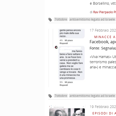
e Borsellino, vi
di
Rav Pierpaolo P
7ottobre
antisemitismo legato ad Israele
17 Febbraio 20
MINACCE A
Facebook, ap
Fonte:
Segnala
«Viva Hamas» Ut
terrorismo pales
aria») e minacci
7ottobre
antisemitismo legato ad Israele
19 Febbraio 20
EPISODI DI 