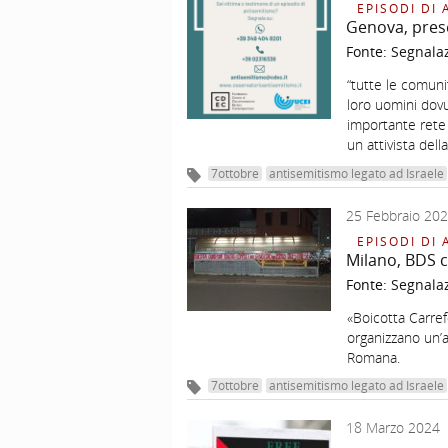
EPISODI DI 
Genova, prese
Fonte:
Segnala
“tutte le comuni
loro uomini dovu
importante rete 
un attivista del
7ottobre
antisemitismo legato ad Israele
25 Febbraio 20
EPISODI DI 
Milano, BDS c
Fonte:
Segnala
«Boicotta Carref
organizzano un’
Romana.
7ottobre
antisemitismo legato ad Israele
18 Marzo 2024