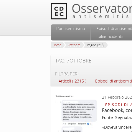
Vai al contenuto principale
Vai al contenuto secondario
L’antisemitismo
Episodi di antisemi
Menu principale
Italia/Incidents
Home
7ottobre
Pagina (218)
TAG: 7OTTOBRE
FILTRA PER:
Articoli ( 2315 )
Episodi di antisemit
21 Febbraio 20
EPISODI DI 
Facebook, co
Fonte:
Segnala
«Doveva vincere