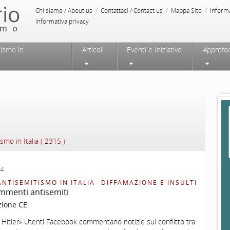
/
/
/
Chi siamo / About us
Contattaci / Contact us
Mappa Sito
Inform
Informativa privacy
tismo in
Articoli
Eventi e Iniziative
Approfo
ismo in Italia ( 2315 )
24
ANTISEMITISMO IN ITALIA
–
DIFFAMAZIONE E INSULTI
mmenti antisemiti
zione CE
 Hitler» Utenti Facebook commentano notizie sul conflitto tra