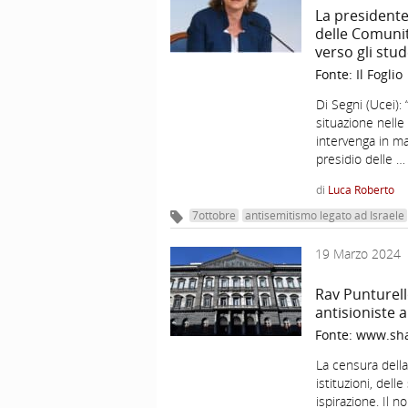
La president
delle Comunit
verso gli stud
Fonte:
Il Foglio
Di Segni (Ucei): 
situazione nelle
intervenga in ma
presidio delle 
di
Luca Roberto
7ottobre
antisemitismo legato ad Israele
19 Marzo 2024
Rav Punturello
antisioniste a
Fonte:
www.sha
La censura della 
istituzioni, del
ispirazione. Il 