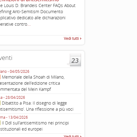
e Louis D. Brandeis Center FAQs About
Working definition of antise
fining Anti-Semitism Documento
di questo documento e di off
plicativo dedicato alle dichiarazioni
pratica all'identificazione d'inc
...
raccolta
erative contro
Vedi tutti
venti
lano - 04/05/2026
Roma - 16/03/2026
Memoriale della Shoah di Milano,
Roma, webinar “Il DDL ant
esentazione dell’edizione critica
e ombre
ommentata del Mein Kampf
Fondazione Castagneto Banca 1910
Livorno - 04/03/2026
sa - 28/04/2026
Livorno, conferenza sull’a
Dibattito a Pisa: Il disegno di legge
con Gadi Luzzatto Voghera, di
ntisemitismo’. Una riflessione a più voci
Fondazione CDEC
ma - 13/04/2026
Roma, Via della Dogana Vecchia 2
Il Ddl sull’antisemitismo nei principi
Giustiniani, Sala Zuccari - 03/03/
stituzionali ed europei
Roma, Senato, presentazi
Vedi tutti