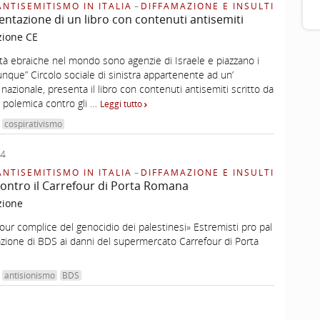
ANTISEMITISMO IN ITALIA
–
DIFFAMAZIONE E INSULTI
ntazione di un libro con contenuti antisemiti
zione CE
tà ebraiche nel mondo sono agenzie di Israele e piazzano i
nque” Circolo sociale di sinistra appartenente ad un’
nazionale, presenta il libro con contenuti antisemiti scritto da
la polemica contro gli …
Leggi tutto
cospirativismo
24
ANTISEMITISMO IN ITALIA
–
DIFFAMAZIONE E INSULTI
ontro il Carrefour di Porta Romana
zione
our complice del genocidio dei palestinesi» Estremisti pro pal
azione di BDS ai danni del supermercato Carrefour di Porta
antisionismo
BDS