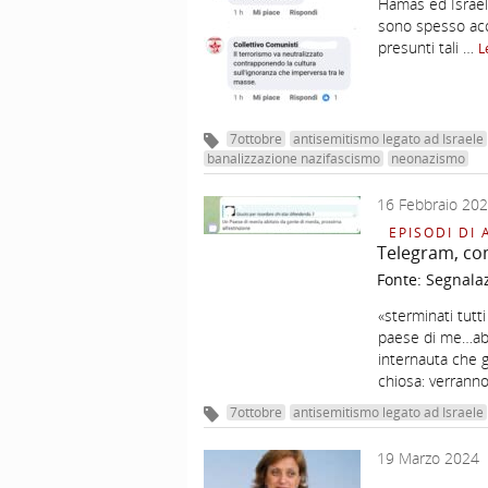
Hamas ed Israele
sono spesso acce
presunti tali …
L
7ottobre
antisemitismo legato ad Israele
banalizzazione nazifascismo
neonazismo
16 Febbraio 20
EPISODI DI 
Telegram, co
Fonte:
Segnala
«sterminati tutt
paese di me…abi
internauta che gl
chiosa: verrann
7ottobre
antisemitismo legato ad Israele
19 Marzo 2024