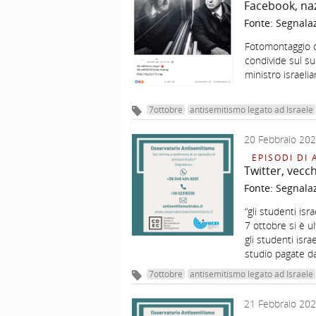
Facebook, naz
Fonte:
Segnala
Fotomontaggio c
condivide sul s
ministro israeli
7ottobre
antisemitismo legato ad Israele
20 Febbraio 20
EPISODI DI 
Twitter, vecch
Fonte:
Segnala
“gli studenti isr
7 ottobre si è u
gli studenti isr
studio pagate d
7ottobre
antisemitismo legato ad Israele
21 Febbraio 20