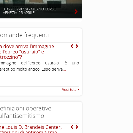
316-2002-072a - MILANO CORSO
VENEZIA, 25 APRILE
omande frequenti
a dove arriva l’immagine
Cosa c’è alla radice dell’o
ell’ebreo “usuraio” e
antisemita?
strozzino”?
L’ostilità antisemita è un
’immagine dell’“ebreo usuraio” è uno
inimicizia, di avversion
...
ereotipo molto antico. Esso deriva
...
nascosto, verso
Vedi tutti
efinizioni operative
ull’antisemitismo
he Louis D. Brandeis Center,
EUMC , definizione opera
efinizioni di antisemitismo
antisemitismo