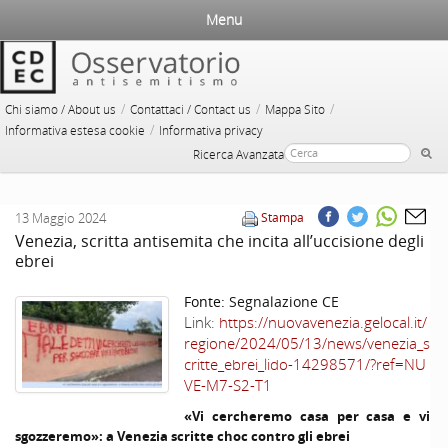
Menu
/
/
/
Chi siamo / About us
Contattaci / Contact us
Mappa Sito
/
Informativa estesa cookie
Informativa privacy
Ricerca Avanzata
13 Maggio 2024
Stampa
Venezia, scritta antisemita che incita all’uccisione degli
ebrei
Fonte:
Segnalazione CE
Link:
https://nuovavenezia.gelocal.it/
regione/2024/05/13/news/venezia_s
critte_ebrei_lido-14298571/?ref=NU
VE-M7-S2-T1
«Vi cercheremo casa per casa e vi
sgozzeremo»: a Venezia scritte choc contro gli ebrei