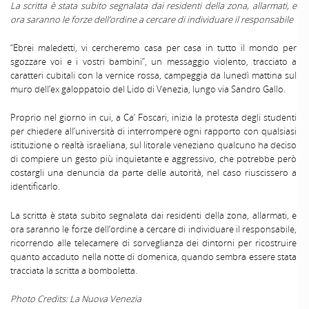
La scritta è stata subito segnalata dai residenti della zona, allarmati, e
ora saranno le forze dell’ordine a cercare di individuare il responsabile
“Ebrei maledetti, vi cercheremo casa per casa in tutto il mondo per
sgozzare voi e i vostri bambini”, un messaggio violento, tracciato a
caratteri cubitali con la vernice rossa, campeggia da lunedì mattina sul
muro dell’ex galoppatoio del Lido di Venezia, lungo via Sandro Gallo.
Proprio nel giorno in cui, a Ca’ Foscari, inizia la protesta degli studenti
per chiedere all’università di interrompere ogni rapporto con qualsiasi
istituzione o realtà israeliana, sul litorale veneziano qualcuno ha deciso
di compiere un gesto più inquietante e aggressivo, che potrebbe però
costargli una denuncia da parte delle autorità, nel caso riuscissero a
identificarlo.
La scritta è stata subito segnalata dai residenti della zona, allarmati, e
ora saranno le forze dell’ordine a cercare di individuare il responsabile,
ricorrendo alle telecamere di sorveglianza dei dintorni per ricostruire
quanto accaduto nella notte di domenica, quando sembra essere stata
tracciata la scritta a bomboletta.
Photo Credits: La Nuova Venezia