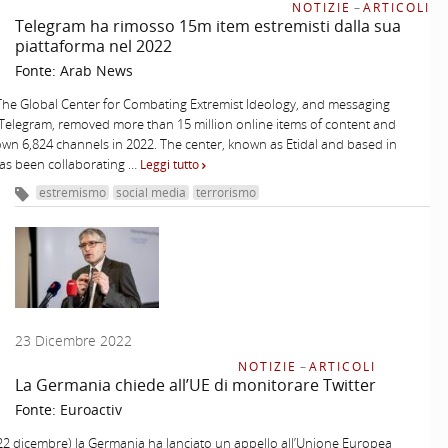
NOTIZIE
–
ARTICOLI
Telegram ha rimosso 15m item estremisti dalla sua
piattaforma nel 2022
Fonte:
Arab News
he Global Center for Combating Extremist Ideology, and messaging
Telegram, removed more than 15 million online items of content and
wn 6,824 channels in 2022. The center, known as Etidal and based in
as been collaborating …
Leggi tutto
estremismo
social media
terrorismo
23 Dicembre 2022
NOTIZIE
–
ARTICOLI
La Germania chiede all’UE di monitorare Twitter
Fonte:
Euroactiv
22 dicembre) la Germania ha lanciato un appello all’Unione Europea