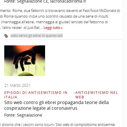
Fonte:
Segnalazione CE, lacronacadiroma.it
amento Roma, due fattorini si trovavano davanti al Fast food McDonald di
 di Roma quando inizia uno scontro causato da una serie di insulti
i (mannaggia all’ebrei, mannaggia ai giudei) lanciati dal fattorino di
 l’altro raider di Just Eat …
Leggi tutto
odio verso gli ebrei in quanto tali
21 Marzo 2021
EPISODI DI ANTISEMITISMO IN
–
ANTISEMITISMO NEL
ITALIA
WEB
Sito web contro gli ebrei propaganda teorie della
cospirazione legate al coronavirus
Fonte:
Segnalazione
i dicono che i vaccini sono sicuri» Sito web di complottismo antisemita