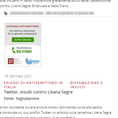
ebrei influenti in Italia» insolentisce grevemente alcuni ebrei, pesantissime
 contro Liliana Segre, Emanuele e Nedo Fiano.
antisemitismo nel web
odio verso gli ebrei in quanto tali
18 Gennaio 2021
EPISODI DI ANTISEMITISMO IN
–
DIFFAMAZIONE E
ITALIA
INSULTI
Twitter: insulti contro Liliana Segre
Fonte:
Segnalazione
a non dovrebbe durare ancora molto» Giornalista vicina alla destra
a condivide sul suo profilo Twitter un articolo sulla senatrice Liliana Segre,
ommenti malevoli, grevi ed intrisi di giudeofobia.