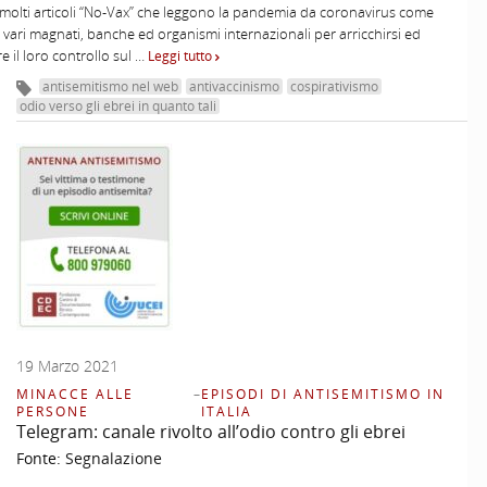
molti articoli “No-Vax” che leggono la pandemia da coronavirus come
di vari magnati, banche ed organismi internazionali per arricchirsi ed
 il loro controllo sul …
Leggi tutto
antisemitismo nel web
antivaccinismo
cospirativismo
odio verso gli ebrei in quanto tali
19 Marzo 2021
MINACCE ALLE
–
EPISODI DI ANTISEMITISMO IN
PERSONE
ITALIA
Telegram: canale rivolto all’odio contro gli ebrei
Fonte:
Segnalazione