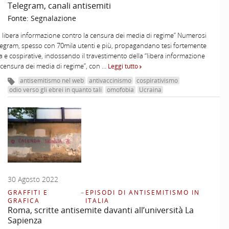
Telegram, canali antisemiti
Fonte:
Segnalazione
i libera informazione contro la censura dei media di regime” Numerosi
legram, spesso con 70mila utenti e più, propagandano tesi fortemente
a e cospirative, indossando il travestimento della “libera informazione
 censura dei media di regime”, con …
Leggi tutto
antisemitismo nel web
antivaccinismo
cospirativismo
odio verso gli ebrei in quanto tali
omofobia
Ucraina
30 Agosto 2022
GRAFFITI E
–
EPISODI DI ANTISEMITISMO IN
GRAFICA
ITALIA
Roma, scritte antisemite davanti all’università La
Sapienza