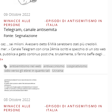
09 Ottobre 2022
MINACCE ALLE
–
EPISODI DI ANTISEMITISMO IN
PERSONE
ITALIA
Telegram, canale antisemita
Fonte:
Segnalazione
 caz…, sei milioni. Avessero detto 6 Milà sarebbero stati più credibili.
 mer…» Canale Telegram con circa 24mila iscritti e specchio di un sito web
a, pubblica a getto continuo post che, brutalmente, si fanno beffe degli …
to
antisemitismo nel web
antivaccinismo
cospirativismo
odio verso gli ebrei in quanto tali
Ucraina
08 Ottobre 2022
MINACCE ALLE
–
EPISODI DI ANTISEMITISMO IN
PERSONE
ITALIA