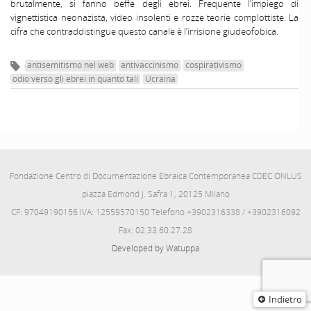
brutalmente, si fanno beffe degli ebrei. Frequente l’impiego di
vignettistica neonazista, video insolenti e rozze teorie complottiste. La
cifra che contraddistingue questo canale è l’irrisione giudeofobica.
antisemitismo nel web
antivaccinismo
cospirativismo
odio verso gli ebrei in quanto tali
Ucraina
Fondazione Centro di Documentazione Ebraica Contemporanea CDEC ONLUS
piazza Edmond J. Safra 1, 20125 Milano
CF: 97049190156 IVA: 12559570150 Telefono +3902316338 / +3902316092
Fax: 02.33.60.27.28
Developed by Watuppa
Indietro