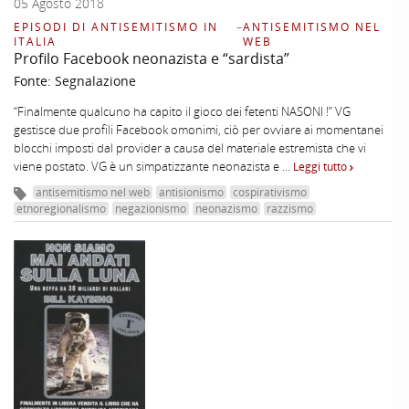
05 Agosto 2018
EPISODI DI ANTISEMITISMO IN
–
ANTISEMITISMO NEL
ITALIA
WEB
Profilo Facebook neonazista e “sardista”
Fonte:
Segnalazione
“Finalmente qualcuno ha capito il gioco dei fetenti NASONI !” VG
gestisce due profili Facebook omonimi, ciò per ovviare ai momentanei
blocchi imposti dal provider a causa del materiale estremista che vi
viene postato. VG è un simpatizzante neonazista e …
Leggi tutto
antisemitismo nel web
antisionismo
cospirativismo
etnoregionalismo
negazionismo
neonazismo
razzismo