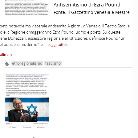
Antisemitismo di Ezra Pound
Fonte:
Il Gazzettino Venezia e Mestre
eta notevole ma viscerale antisemita A giorni, a Venezia, il Teatro Stabile
to e la Regione omaggeranno Ezra Pound, uomo e poeta. Su queste
lena Donazzan, assessore regionale all’Istruzione, definisce Pound “un
del pensiero moderno”, e …
Leggi tutto
alimani
etnoregionalismo
fascismo