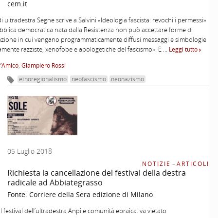
cem.it
 ultradestra Segne scrive a Salvini «Ideologia fascista: revochi i permessi»
blica democratica nata dalla Resistenza non può accettare forme di
azione in cui vengano programmaticamente diffusi messaggi e simbologie
amente razziste, xenofobe e apologetiche del fascismo». È …
Leggi tutto
D’Amico
,
Giampiero Rossi
etnoregionalismo
neofascismo
neonazismo
05 Luglio 2018
NOTIZIE
–
ARTICOLI
Richiesta la cancellazione del festival della destra
radicale ad Abbiategrasso
Fonte:
Corriere della Sera edizione di Milano
l festival dell’ultradestra Anpi e comunità ebraica: va vietato