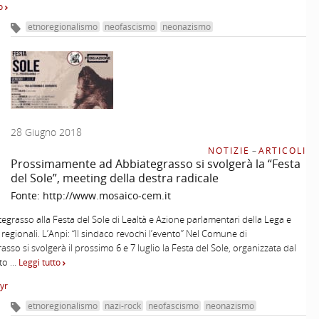
to
etnoregionalismo
neofascismo
neonazismo
28 Giugno 2018
NOTIZIE
–
ARTICOLI
Prossimamente ad Abbiategrasso si svolgerà la “Festa
del Sole”, meeting della destra radicale
Fonte:
http://www.mosaico-cem.it
egrasso alla Festa del Sole di Lealtà e Azione parlamentari della Lega e
 regionali. L’Anpi: “Il sindaco revochi l’evento” Nel Comune di
asso si svolgerà il prossimo 6 e 7 luglio la Festa del Sole, organizzata dal
to …
Leggi tutto
Myr
etnoregionalismo
nazi-rock
neofascismo
neonazismo