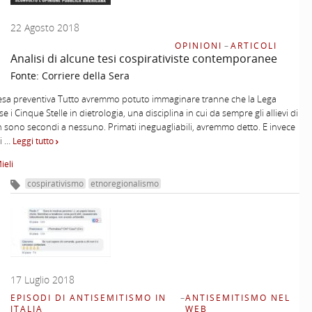
22 Agosto 2018
OPINIONI
–
ARTICOLI
Analisi di alcune tesi cospirativiste contemporanee
Fonte:
Corriere della Sera
esa preventiva Tutto avremmo potuto immaginare tranne che la Lega
e i Cinque Stelle in dietrologia, una disciplina in cui da sempre gli allievi di
n sono secondi a nessuno. Primati ineguagliabili, avremmo detto. E invece
i …
Leggi tutto
ieli
cospirativismo
etnoregionalismo
17 Luglio 2018
EPISODI DI ANTISEMITISMO IN
–
ANTISEMITISMO NEL
ITALIA
WEB