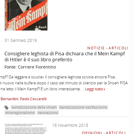
31 Gennaio 2019
NOTIZIE
–
ARTICOLI
Consigliere leghista di Pisa dichiara che il Mein Kampf
di Hitler è il suo libro preferito
Fonte:
Corriere Fiorentino
pf? Da leggere a scuola» Il consigliere leghista scivola ancora Pisa,
i nuovo nella bufera dopo il caso del minuto di silenzio per la Shoah PISA
o ha letto il Mein Kampf? E un libro interessante. …
Leggi tutto
 Bernardini
,
Paolo Ceccarelli
banalizzazione della shoah
banalizzazione nazifascismo
etnoregionalismo
neonazismo
16 Novembre 2018
OPINIONI
–
ARTICOLI