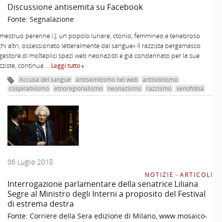
Discussione antisemita su Facebook
Fonte:
Segnalazione
mestruo perenne i J; un popolo lunare, ctonio, femmineo e tenebroso
i altri, ossessionato letteralmente dal sangue» Il razzista bergamasco
 gestore di molteplici spazi web neonazisti e già condannato per la sue
azziste, continua …
Leggi tutto
Accusa del sangue
antisemitismo nel web
antisionismo
cospirativismo
etnoregionalismo
neonazismo
razzismo
xenofobia
06 Luglio 2018
NOTIZIE
–
ARTICOLI
Interrogazione parlamentare della senatrice Liliana
Segre al Ministro degli Interni a proposito del Festival
di estrema destra
Fonte:
Corriere della Sera edizione di Milano, www.mosaico-