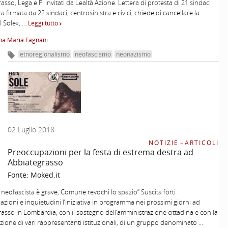
asso, Lega e FI invitati da Lealtà Azione. Lettera di protesta di 21 sindaci
a firmata da 22 sindaci, centrosinistra e civici, chiede di cancellare la
l Sole», …
Leggi tutto
na Maria Fagnani
etnoregionalismo
neofascismo
neonazismo
02 Luglio 2018
NOTIZIE
–
ARTICOLI
Preoccupazioni per la festa di estrema destra ad
Abbiategrasso
Fonte:
Moked.it
va neofascista è grave, Comune revochi lo spazio” Suscita forti
zioni e inquietudini l’iniziativa in programma nei prossimi giorni ad
asso in Lombardia, con il sostegno dell’amministrazione cittadina e con la
zione di vari rappresentanti istituzionali, di un gruppo denominato …