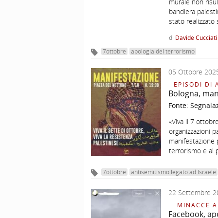
murale non risu
bandiera palestin
stato realizzato
di
Davide Cucciati
7ottobre
apologia del terrorismo
05 Ottobre 202
EPISODI DI 
Bologna, mani
Fonte:
Segnala
«Viva il 7 ottob
organizzazioni p
manifestazione p
terrorismo e al
7ottobre
antisemitismo legato ad Israele
22 Settembre 2
MINACCE A
Facebook, apo