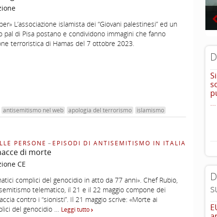
zione
» L’associazione islamista dei “Giovani palestinesi” ed un
ro pal di Pisa postano e condividono immagini che fanno
ione terroristica di Hamas del 7 ottobre 2023.
D
S
s
p
...
antisemitismo nel web
apologia del terrorismo
islamismo
LLE PERSONE
–
EPISODI DI ANTISEMITISMO IN ITALIA
nacce di morte
zione CE
D
atici complici del genocidio in atto da 77 anni». Chef Rubio,
s
ntisemitismo telematico, il 21 e il 22 maggio compone dei
cia contro i “sionisti”. Il 21 maggio scrive: «Morte ai
E
lici del genocidio …
Leggi tutto
a