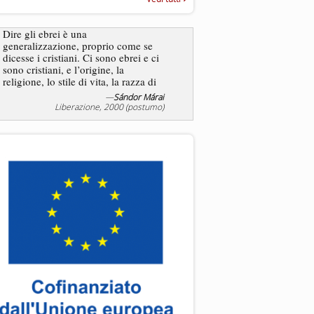
“Rapporto annuale sull’antisem
2025”
Dire gli ebrei è una
generalizzazione, proprio come se
L’antisemitismo non è un
dicesse i cristiani. Ci sono ebrei e ci
degli ebrei bensì degli ant
sono cristiani, e l’origine, la
religione, lo stile di vita, la razza di
sicuro comportano tanti tratti...
—
Sándor Márai
—
Jea
Liberazione, 2000 (postumo)