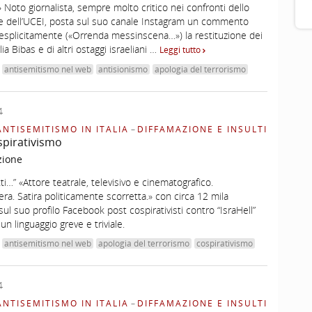
…» Noto giornalista, sempre molto critico nei confronti dello
e e dell’UCEI, posta sul suo canale Instagram un commento
splicitamente («Orrenda messinscena…») la restituzione dei
lia Bibas e di altri ostaggi israeliani …
Leggi tutto
antisemitismo nel web
antisionismo
apologia del terrorismo
4
ANTISEMITISMO IN ITALIA
–
DIFFAMAZIONE E INSULTI
spirativismo
zione
tti…” «Attore teatrale, televisivo e cinematografico.
era. Satira politicamente scorretta.» con circa 12 mila
sul suo profilo Facebook post cospirativisti contro “IsraHell”
 un linguaggio greve e triviale.
antisemitismo nel web
apologia del terrorismo
cospirativismo
4
ANTISEMITISMO IN ITALIA
–
DIFFAMAZIONE E INSULTI