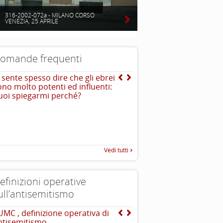
316-2002-072a - MILANO CORSO
VENEZIA, 25 APRILE
omande frequenti
i sente spesso dire che gli ebrei
E quella dell’ “avido ebr
ono molto potenti ed influenti:
I sovrani feudali in quella st
uoi spiegarmi perché?
spesso utilizzavano gli ebrei
amministrativi che rastrellava
..
necessario con tassazioni e
Vedi tutti
efinizioni operative
ull’antisemitismo
UMC , definizione operativa di
EUMC-Manifestations of
ntisemitismo
Antisemitism in the EU 