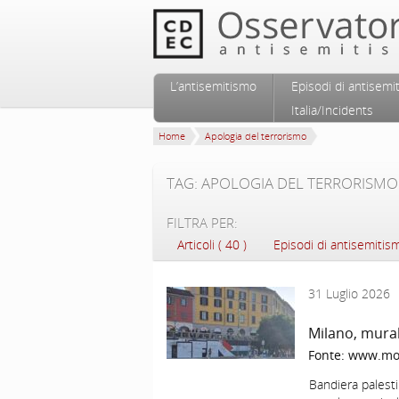
Vai al contenuto principale
Vai al contenuto secondario
L’antisemitismo
Episodi di antisemi
Menu principale
Italia/Incidents
Home
Apologia del terrorismo
TAG: APOLOGIA DEL TERRORISMO
FILTRA PER:
Articoli ( 40 )
Episodi di antisemitismo
31 Luglio 2026
Milano, mura
Fonte:
www.mos
Bandiera palesti