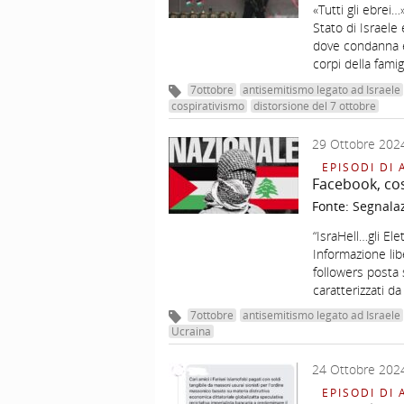
«Tutti gli ebrei
Stato di Israel
dove condanna e
corpi della famig
7ottobre
antisemitismo legato ad Israele
cospirativismo
distorsione del 7 ottobre
29 Ottobre 202
EPISODI DI 
Facebook, co
Fonte:
Segnala
“IsraHell…gli Ele
Informazione lib
followers posta 
caratterizzati da
7ottobre
antisemitismo legato ad Israele
Ucraina
24 Ottobre 202
EPISODI DI 