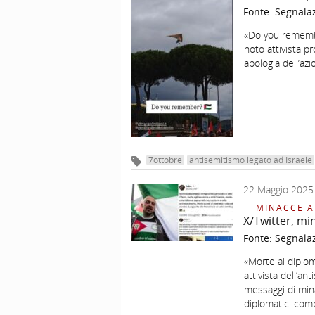
Fonte:
Segnala
«Do you remember
noto attivista p
apologia dell’az
7ottobre
antisemitismo legato ad Israele
22 Maggio 2025
MINACCE A
X/Twitter, mi
Fonte:
Segnala
«Morte ai diplom
attivista dell’a
messaggi di minac
diplomatici comp