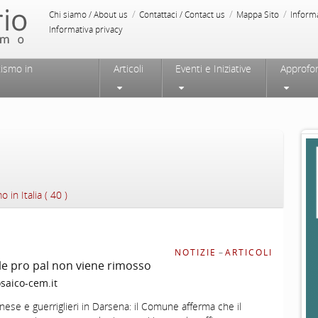
/
/
/
Chi siamo / About us
Contattaci / Contact us
Mappa Sito
Inform
Informativa privacy
tismo in
Articoli
Eventi e Iniziative
Approfo
 in Italia ( 40 )
NOTIZIE
–
ARTICOLI
le pro pal non viene rimosso
aico-cem.it
nese e guerriglieri in Darsena: il Comune afferma che il