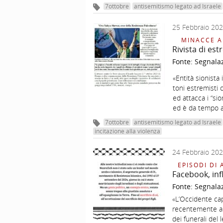
7ottobre
antisemitismo legato ad Israele
25 Febbraio 20
MINACCE A
Rivista di est
Fonte:
Segnala
«Entità sionista
toni estremisti c
ed attacca i “sio
ed è da tempo ar
7ottobre
antisemitismo legato ad Israele
incitazione alla violenza
24 Febbraio 20
EPISODI DI 
Facebook, infl
Fonte:
Segnala
«L’Occidente capi
recentemente au
dei funerali del 