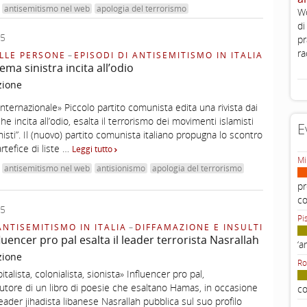
antisemitismo nel web
apologia del terrorismo
Wo
di
25
pr
ra
LLE PERSONE
–
EPISODI DI ANTISEMITISMO IN ITALIA
rema sinistra incita all’odio
zione
 internazionale» Piccolo partito comunista edita una rivista dai
he incita all’odio, esalta il terrorismo dei movimenti islamisti
E
nisti”. Il (nuovo) partito comunista italiano propugna lo scontro
tefice di liste …
Leggi tutto
Mi
antisemitismo nel web
antisionismo
apologia del terrorismo
pr
c
25
Pi
ANTISEMITISMO IN ITALIA
–
DIFFAMAZIONE E INSULTI
uencer pro pal esalta il leader terrorista Nasrallah
‘a
zione
Ro
talista, colonialista, sionista» Influencer pro pal,
tore di un libro di poesie che esaltano Hamas, in occasione
co
leader jihadista libanese Nasrallah pubblica sul suo profilo