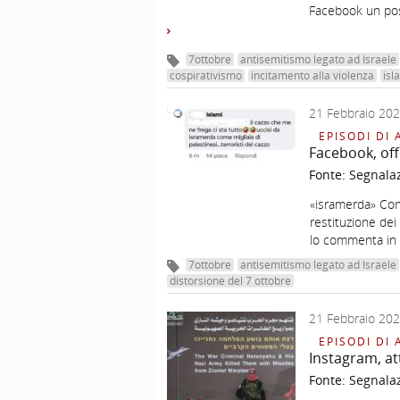
Facebook un post
7ottobre
antisemitismo legato ad Israele
cospirativismo
incitamento alla violenza
isl
21 Febbraio 20
EPISODI DI 
Facebook, off
Fonte:
Segnala
«isramerda» Cons
restituzione dei 
lo commenta in c
7ottobre
antisemitismo legato ad Israele
distorsione del 7 ottobre
21 Febbraio 20
EPISODI DI 
Instagram, at
Fonte:
Segnala