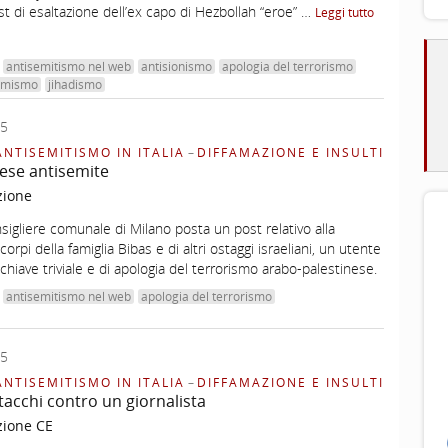
 di esaltazione dell’ex capo di Hezbollah “eroe” …
Leggi tutto
antisemitismo nel web
antisionismo
apologia del terrorismo
amismo
jihadismo
25
ANTISEMITISMO IN ITALIA
–
DIFFAMAZIONE E INSULTI
ese antisemite
zione
igliere comunale di Milano posta un post relativo alla
corpi della famiglia Bibas e di altri ostaggi israeliani, un utente
hiave triviale e di apologia del terrorismo arabo-palestinese.
antisemitismo nel web
apologia del terrorismo
25
ANTISEMITISMO IN ITALIA
–
DIFFAMAZIONE E INSULTI
tacchi contro un giornalista
zione CE