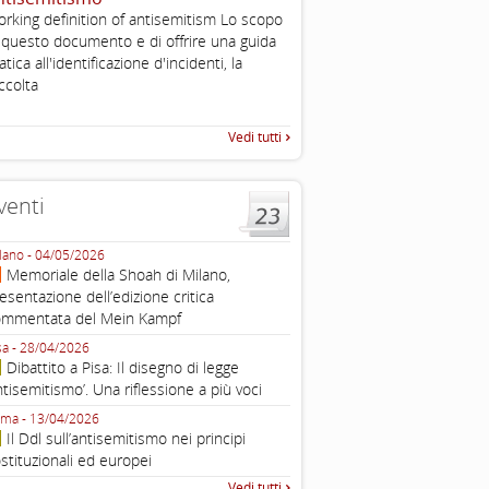
2003
rking definition of antisemitism Lo scopo
Tratto da: EUMC-Manifestati
 questo documento e di offrire una guida
Antisemitism in the EU 2002
atica all'identificazione d'incidenti, la
225-241 2.1.2 DEFINIZIONI,
ccolta
TEORIE INTRODUZIONE Poic
Vedi tutti
venti
lano - 04/05/2026
Roma - 16/03/2026
Memoriale della Shoah di Milano,
Roma, webinar “Il DDL ant
esentazione dell’edizione critica
e ombre
ommentata del Mein Kampf
Fondazione Castagneto Banca 1910
Livorno - 04/03/2026
sa - 28/04/2026
Livorno, conferenza sull’a
Dibattito a Pisa: Il disegno di legge
con Gadi Luzzatto Voghera, di
ntisemitismo’. Una riflessione a più voci
Fondazione CDEC
ma - 13/04/2026
Roma, Via della Dogana Vecchia 2
Il Ddl sull’antisemitismo nei principi
Giustiniani, Sala Zuccari - 03/03/
stituzionali ed europei
Roma, Senato, presentazi
Vedi tutti