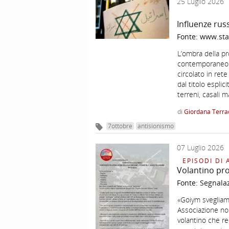
25 Luglio 2026
Influenze rus
Fonte:
www.sta
L’ombra della p
contemporaneo Ne
circolato in ret
dal titolo esplic
terreni, casali 
di
Giordana Terra
7ottobre
antisionismo
07 Luglio 2026
EPISODI DI 
Volantino pro
Fonte:
Segnala
«Goiym svegliam
Associazione no 
volantino che re