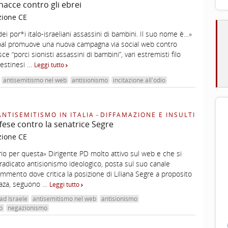
acce contro gli ebrei
zione CE
i por*i italo-israeliani assassini di bambini. Il suo nome è…»
 pal promuove una nuova campagna via social web contro
sce “porci sionisti assassini di bambini”, vari estremisti filo
alestinesi …
Leggi tutto
antisemitismo nel web
antisionismo
incitazione all'odio
ANTISEMITISMO IN ITALIA
–
DIFFAMAZIONE E INSULTI
fese contro la senatrice Segre
zione CE
io per questa» Dirigente PD molto attivo sul web e che si
adicato antisionismo ideologico, posta sul suo canale
mento dove critica la posizione di Liliana Segre a proposito
 Gaza, seguono …
Leggi tutto
ad Israele
antisemitismo nel web
antisionismo
o
negazionismo