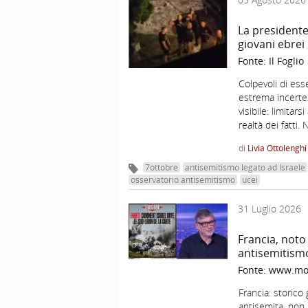
La presidente
giovani ebrei 
Fonte:
Il Foglio
Colpevoli di esse
estrema incerte
visibile: limitar
realtà dei fatti.
di
Livia Ottolenghi
7ottobre
antisemitismo legato ad Israele
osservatorio antisemitismo
ucei
31 Luglio 2026
Francia, noto 
antisemitism
Fonte:
www.mos
Francia: storico g
antisemita, non 