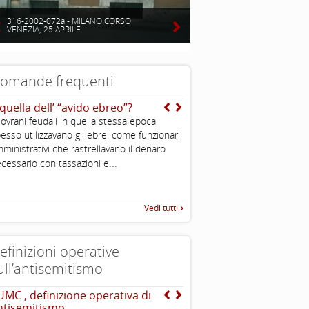
316-2002-072a - MILANO CORSO
VENEZIA, 25 APRILE
omande frequenti
 quella dell’ “avido ebreo”?
Si sente spesso dire che 
sono molto potenti ed in
sovrani feudali in quella stessa epoca
puoi spiegarmi perché?
esso utilizzavano gli ebrei come funzionari
...
ministrativi che rastrellavano il denaro
...
cessario con tassazioni e
Vedi tutti
efinizioni operative
ull’antisemitismo
UMC , definizione operativa di
The Louis D. Brandeis C
ntisemitismo
definizioni di antisemit