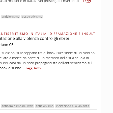
casali masserie in Italia». Nel prosieguo il manifesto …
Leggi
antisionismo
cospirativismo
ANTISEMITISMO IN ITALIA
–
DIFFAMAZIONE E INSULTI
tazione alla violenza contro gli ebrei
zione CE
ti sudicioni si accoppano tra di loro» L’uccisione di un rabbino
tellato a morte da parte di un membro della sua scuola di
pubblicata da un noto propagandista dell’antisemitismo sul
ebook e subito …
Leggi tutto
antisemitismo nel web
antisionismo
incitazione alla violenza