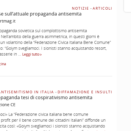
NOTIZIE
–
ARTICOLI
se sull’attuale propaganda antisemita
rtmag.it
ropaganda sovietica sul complottismo antisemita
ll’ambito della guerra asimmetrica, in questi giorni è
e un volantino della “Federazione Civica Italiana Bene Comune”
ito: “Goiym svegliamoci. I sionisti stanno acquistando resort,
masserie in …
Leggi tutto
cina
ANTISEMITISMO IN ITALIA
–
DIFFAMAZIONE E INSULTI
paganda tesi di cospirativismo antisemita
zione CE
oci» La “Federazione civica italiana bene comune
profit per il bene comune dei cittadini Italiani” diffonde un
cita così: «Goiym svegliamoci i sionisti stanno acquistando