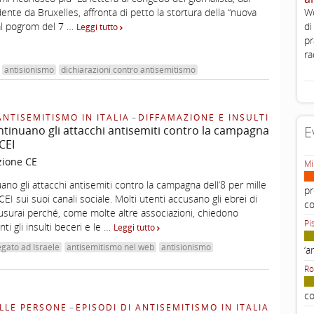
nte da Bruxelles, affronta di petto la stortura della “nuova
Wo
dal pogrom del 7 …
di
Leggi tutto
pr
ra
antisionismo
dichiarazioni contro antisemitismo
ANTISEMITISMO IN ITALIA
–
DIFFAMAZIONE E INSULTI
tinuano gli attacchi antisemiti contro la campagna
E
CEI
zione CE
Mi
ano gli attacchi antisemiti contro la campagna dell’8 per mille
pr
EI sui suoi canali sociale. Molti utenti accusano gli ebrei di
c
usurai perché, come molte altre associazioni, chiedono
Pi
ti gli insulti beceri e le …
Leggi tutto
egato ad Israele
antisemitismo nel web
antisionismo
‘a
Ro
co
LLE PERSONE
–
EPISODI DI ANTISEMITISMO IN ITALIA