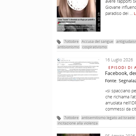
avere rapporti 
Giovane influenc
paradiso dei …
L
7ottobre
Accusa del sangue
antigiudai
antisionismo
cospirativismo
16 Luglio 2026
EPISODI DI 
Facebook, de
Fonte:
Segnala
«si spacciano p
che richiama l’at
arruolata nell’I
commessi da citt
7ottobre
antisemitismo legato ad Israele
incitazione alla violenza
05 Agosto 2026