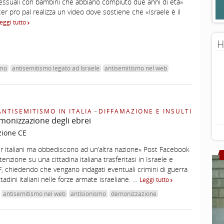
sessuali con bambini che abbiano compiuto due anni di età»
er pro pal realizza un video dove sostiene che «Israele è il
eggi tutto
H
smo
antisemitismo legato ad Israele
antisemitismo nel web
ANTISEMITISMO IN ITALIA
–
DIFFAMAZIONE E INSULTI
monizzazione degli ebrei
zione CE
er italiani ma obbediscono ad un’altra nazione» Post Facebook
tenzione su una cittadina italiana trasferitasi in Israele e
DF, chiedendo che vengano indagati eventuali crimini di guerra
adini italiani nelle forze armate israeliane. …
Leggi tutto
antisemitismo nel web
antisionismo
demonizzazione