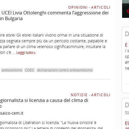
OPINIONI
–
ARTICOLI
 UCEI Livia Ottolenghi commenta l’aggressione dei
in Bulgaria
D
re ebrei Gli ebrei italiani vivono ormai in una situazione di
zza segnata sempre più da un pericolo costante, palpabile e
E
si a parlare di un clima velenoso significasminuire, insultare la
I 
 Non c’è …
Leggi tutto
sp
am
ne
antisionismo
CDEC
dichiarazioni contro antisemitismo
NOTIZIE
–
ARTICOLI
giornalista si licenzia a causa del clima di
D
o
s
aico-cem.it
iornalista di Libération si licenzia. “La ‘nuova sinistra’ è
E
a
mi riconosco più” La lettera di congedo del giornalista, dal