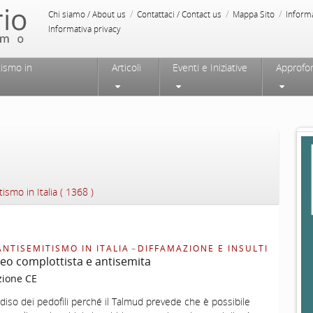
/
/
/
Chi siamo / About us
Contattaci / Contact us
Mappa Sito
Inform
Informativa privacy
tismo in
Articoli
Eventi e Iniziative
Approfo
tismo in Italia ( 1368 )
ANTISEMITISMO IN ITALIA
–
DIFFAMAZIONE E INSULTI
eo complottista e antisemita
zione CE
radiso dei pedofili perché il Talmud prevede che è possibile