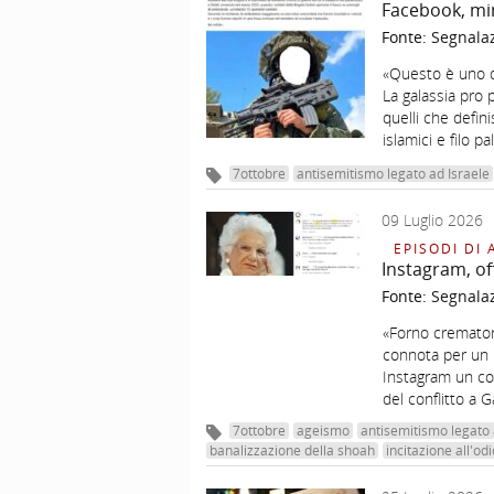
Facebook, min
Fonte:
Segnala
«Questo è uno de
La galassia pro
quelli che defini
islamici e filo p
7ottobre
antisemitismo legato ad Israele
09 Luglio 2026
EPISODI DI 
Instagram, of
Fonte:
Segnala
«Forno cremator
connota per un r
Instagram un com
del conflitto a
7ottobre
ageismo
antisemitismo legato 
banalizzazione della shoah
incitazione all'odi