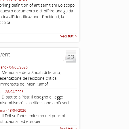
rking definition of antisemitism Lo scopo
The Louis D. Brandeis Cente
 questo documento e di offrire una guida
Defining Anti-Semitism Doc
atica all'identificazione d'incidenti, la
esplicativo dedicato alle dichi
...
ccolta
operative contro
Vedi tutti
venti
lano - 04/05/2026
Roma - 16/03/2026
Memoriale della Shoah di Milano,
Roma, webinar “Il DDL ant
esentazione dell’edizione critica
e ombre
ommentata del Mein Kampf
Fondazione Castagneto Banca 1910
Livorno - 04/03/2026
sa - 28/04/2026
Livorno, conferenza sull’a
Dibattito a Pisa: Il disegno di legge
con Gadi Luzzatto Voghera, di
ntisemitismo’. Una riflessione a più voci
Fondazione CDEC
ma - 13/04/2026
Roma, Via della Dogana Vecchia 2
Il Ddl sull’antisemitismo nei principi
Giustiniani, Sala Zuccari - 03/03/
stituzionali ed europei
Roma, Senato, presentazi
Vedi tutti