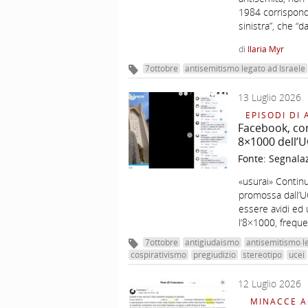
1984 corrisponde
sinistra”, che “
di
Ilaria Myr
7ottobre
antisemitismo legato ad Israele
13 Luglio 2026
EPISODI DI 
Facebook, con
8×1000 dell’U
Fonte:
Segnala
«usurai» Continu
promossa dall’UC
essere avidi ed 
l’8×1000, frequen
7ottobre
antigiudaismo
antisemitismo l
cospirativismo
pregiudizio
stereotipo
ucei
12 Luglio 2026
MINACCE A