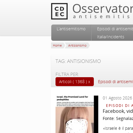
Vai al contenuto principale
Vai al contenuto secondario
L’antisemitismo
Episodi di antisemi
Menu principale
Italia/Incidents
Home
Antisionismo
TAG: ANTISIONISMO
FILTRA PER:
Articoli ( 1368 )
Episodi di antisemi
01 Agosto 2026
EPISODI DI 
Facebook, vid
Fonte:
Segnala
«Israele è il pa