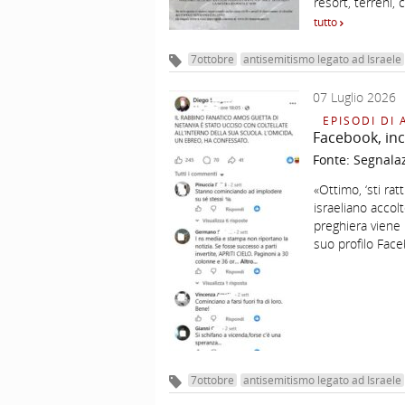
resort, terreni, 
tutto
7ottobre
antisemitismo legato ad Israele
07 Luglio 2026
EPISODI DI 
Facebook, inci
Fonte:
Segnala
«Ottimo, ‘sti rat
israeliano accol
preghiera viene 
suo profilo Fac
7ottobre
antisemitismo legato ad Israele