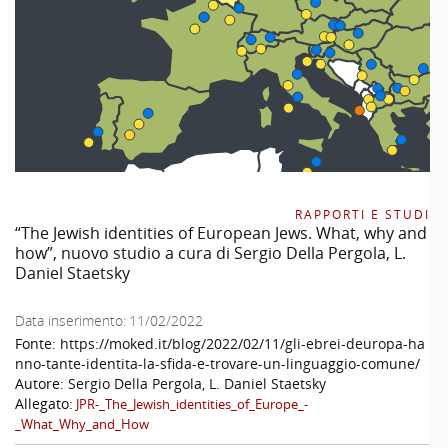
RAPPORTI E STUDI
“The Jewish identities of European Jews. What, why and
how”, nuovo studio a cura di Sergio Della Pergola, L.
Daniel Staetsky
Data inserimento:
11/02/2022
Fonte:
https://moked.it/blog/2022/02/11/gli-ebrei-deuropa-ha
nno-tante-identita-la-sfida-e-trovare-un-linguaggio-comune/
Autore:
Sergio Della Pergola, L. Daniel Staetsky
Allegato:
JPR-_The_Jewish_identities_of_Europe_-
_What_Why_and_How