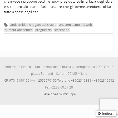
che invece ripropone vecchi e nuovi pregiudizi sulla furbizia degli ebrei
e sulle loro altrettanto furbe usanze che gli permetterebbero di fare
tutto a spese degli altri.
antisemitismo legato ad Israele
antisemitismo nel web
humour antisemita
pregiudizio
stereotipo
Fondazione Centro di Documentazione Ebraica Contemporanea CDEC ONLUS
piazza Edmond J. Safra 1, 20125 Milano
CF: 97049190156 IVA: 12559570150 Telefono +3902316338 / +3902316092
Fax: 02.33.60.27.28
Developed by Watuppa
Indietro