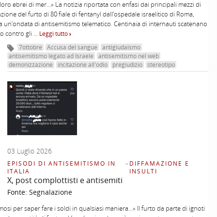
oro ebrei di mer…» La notizia riportata con enfasi dai principali mezzi di
ione del furto di 80 fiale di fentanyl dall’ospedale israelitico di Roma,
 un’ondata di antisemitismo telematico. Centinaia di internauti scatenano
io contro gli …
Leggi tutto
7ottobre
Accusa del sangue
antigiudaismo
antisemitismo legato ad Israele
antisemitismo nel web
demonizzazione
incitazione all'odio
pregiudizio
stereotipo
03 Luglio 2026
EPISODI DI ANTISEMITISMO IN
–
DIFFAMAZIONE E
ITALIA
INSULTI
X, post complottisti e antisemiti
Fonte:
Segnalazione
osi per saper fare i soldi in qualsiasi maniera…» Il furto da parte di ignoti