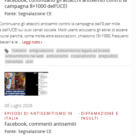
Facebook, continuano gli attacchi antisemiti contro la
campagna 8×1000 dell’UCEI
Fonte:
Segnalazione CE
Continuano gli attacchi antisemiti contro la campagna dell’8 per mille
dall’UCEI sui suoi canali sociale. Molti utenti accusano gli ebrei di essere
usurai perché, come molte altre associazioni, chiedono l’8×1000, frequenti
i beceri e le …
Leggi tutto
7ottobre
antigiudaismo
antisemitismo legato ad Israele
antisemitismo nel web
antisionismo
cospirativismo
pregiudizio
stereotipo
ucei
08 Luglio 2026
EPISODI DI ANTISEMITISMO IN
–
DIFFAMAZIONE E
ITALIA
INSULTI
Facebook, commenti antisemiti
Fonte:
Segnalazione CE