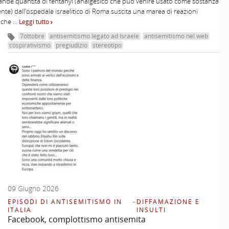
ande quantità di fentanyl (analgesico che può venire usato come sostanza
nte) dall’ospedale israelitico di Roma suscita una marea di reazioni
tiche …
Leggi tutto
7ottobre
antisemitismo legato ad Israele
antisemitismo nel web
cospirativismo
pregiudizio
stereotipo
09 Giugno 2026
EPISODI DI ANTISEMITISMO IN
–
DIFFAMAZIONE E
ITALIA
INSULTI
Facebook, complottismo antisemita