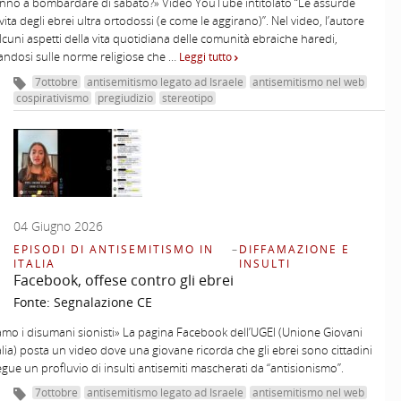
nno a bombardare di sabato?» Video YouTube intitolato “Le assurde
vita degli ebrei ultra ortodossi (e come le aggirano)”. Nel video, l’autore
lcuni aspetti della vita quotidiana delle comunità ebraiche haredi,
ndosi sulle norme religiose che …
Leggi tutto
7ottobre
antisemitismo legato ad Israele
antisemitismo nel web
cospirativismo
pregiudizio
stereotipo
04 Giugno 2026
EPISODI DI ANTISEMITISMO IN
–
DIFFAMAZIONE E
ITALIA
INSULTI
Facebook, offese contro gli ebrei
Fonte:
Segnalazione CE
amo i disumani sionisti» La pagina Facebook dell’UGEI (Unione Giovani
talia) posta un video dove una giovane ricorda che gli ebrei sono cittadini
segue un profluvio di insulti antisemiti mascherati da “antisionismo”.
7ottobre
antisemitismo legato ad Israele
antisemitismo nel web