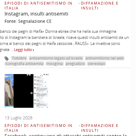
EPISODI DI ANTISEMITISMO IN
–
DIFFAMAZIONE E
ITALIA
INSULTI
Instagram, insulti antisemiti
Fonte:
Segnalazione CE
 banco dei pegni di Haifa» Donna ebrea che ha nella sua immagine
lo di Instagram la bandiera di Israele, riceve questi insulti antisemiti da un
torna al banco dei pegni di Haifa cessoide…RAUSS». Le invettive sono
gnate …
Leggi tutto
7ottobre
antisemitismo legato ad Israele
antisemitismo nel web
iconografia antisemita
misoginia
pregiudizio
stereotipo
13 Luglio 2026
EPISODI DI ANTISEMITISMO IN
–
DIFFAMAZIONE E
ITALIA
INSULTI