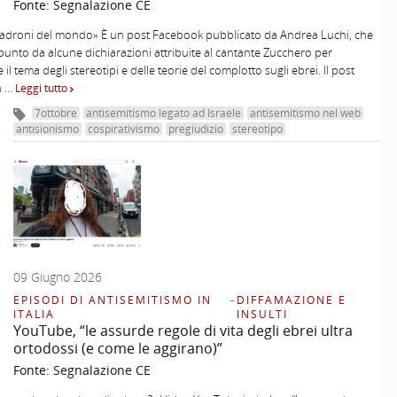
Fonte:
Segnalazione CE
padroni del mondo» È un post Facebook pubblicato da Andrea Luchi, che
unto da alcune dichiarazioni attribuite al cantante Zucchero per
 il tema degli stereotipi e delle teorie del complotto sugli ebrei. Il post
n …
Leggi tutto
7ottobre
antisemitismo legato ad Israele
antisemitismo nel web
antisionismo
cospirativismo
pregiudizio
stereotipo
09 Giugno 2026
EPISODI DI ANTISEMITISMO IN
–
DIFFAMAZIONE E
ITALIA
INSULTI
YouTube, “le assurde regole di vita degli ebrei ultra
ortodossi (e come le aggirano)”
Fonte:
Segnalazione CE