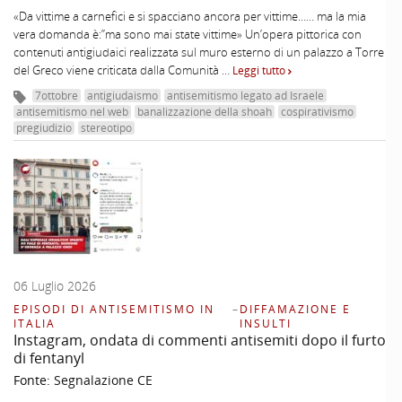
«Da vittime a carnefici e si spacciano ancora per vittime…… ma la mia
vera domanda è:”ma sono mai state vittime» Un’opera pittorica con
contenuti antigiudaici realizzata sul muro esterno di un palazzo a Torre
del Greco viene criticata dalla Comunità …
Leggi tutto
7ottobre
antigiudaismo
antisemitismo legato ad Israele
antisemitismo nel web
banalizzazione della shoah
cospirativismo
pregiudizio
stereotipo
06 Luglio 2026
EPISODI DI ANTISEMITISMO IN
–
DIFFAMAZIONE E
ITALIA
INSULTI
Instagram, ondata di commenti antisemiti dopo il furto
di fentanyl
Fonte:
Segnalazione CE