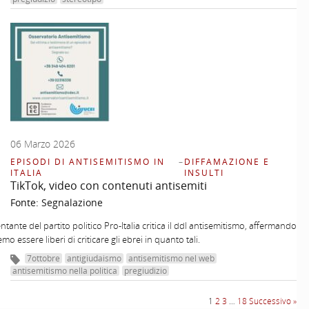
06 Marzo 2026
EPISODI DI ANTISEMITISMO IN
–
DIFFAMAZIONE E
ITALIA
INSULTI
TikTok, video con contenuti antisemiti
Fonte:
Segnalazione
tante del partito politico Pro-Italia critica il ddl antisemitismo, affermando
o essere liberi di criticare gli ebrei in quanto tali.
7ottobre
antigiudaismo
antisemitismo nel web
antisemitismo nella politica
pregiudizio
1
2
3
…
18
Successivo »