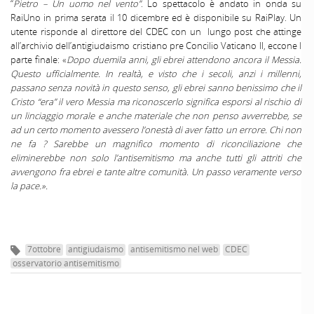
“
Pietro – Un uomo nel vento”
. Lo spettacolo è andato in onda su
RaiUno in prima serata il 10 dicembre ed è disponibile su RaiPlay. Un
utente risponde al direttore del CDEC con un lungo post che attinge
all’archivio dell’antigiudaismo cristiano pre Concilio Vaticano II, eccone l
parte finale: «
Dopo duemila anni, gli ebrei attendono ancora il Messia.
Questo ufficialmente. In realtà, e visto che i secoli, anzi i millenni,
passano senza novità in questo senso, gli ebrei sanno benissimo che il
Cristo “era” il vero Messia ma riconoscerlo significa esporsi al rischio di
un linciaggio morale e anche materiale che non penso avverrebbe, se
ad un certo momento avessero l’onestà di aver fatto un errore. Chi non
ne fa ? Sarebbe un magnifico momento di riconciliazione che
eliminerebbe non solo l’antisemitismo ma anche tutti gli attriti che
avvengono fra ebrei e tante altre comunità. Un passo veramente verso
la pace.».
7ottobre
antigiudaismo
antisemitismo nel web
CDEC
osservatorio antisemitismo