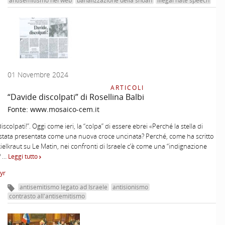
antisemitismo nel web
banalizzazione della shoah
illegal hate speech
01 Novembre 2024
ARTICOLI
“Davide discolpati” di Rosellina Balbi
Fonte:
www.mosaico-cem.it
iscolpati!”. Oggi come ieri, la “colpa” di essere ebrei «Perché la stella di
stata presentata come una nuova croce uncinata? Perché, come ha scritto
kielkraut su Le Matin, nei confronti di Israele c’è come una “indignazione
? …
Leggi tutto
Myr
antisemitismo legato ad Israele
antisionismo
contrasto all'antisemitismo