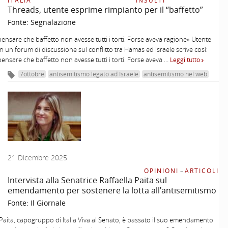
ITALIA
INSULTI
Threads, utente esprime rimpianto per il “baffetto”
Fonte:
Segnalazione
 pensare che baffetto non avesse tutti i torti. Forse aveva ragione» Utente
n un forum di discussione sul conflitto tra Hamas ed Israele scrive così:
 pensare che baffetto non avesse tutti i torti. Forse aveva …
Leggi tutto
7ottobre
antisemitismo legato ad Israele
antisemitismo nel web
21 Dicembre 2025
OPINIONI
–
ARTICOLI
Intervista alla Senatrice Raffaella Paita sul
emendamento per sostenere la lotta all’antisemitismo
Fonte:
Il Giornale
 Paita, capogruppo di Italia Viva al Senato, è passato il suo emendamento