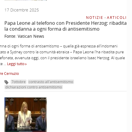
17 Dicembre 2025
NOTIZIE
–
ARTICOLI
Papa Leone al telefono con Presidente Herzog: ribadita
la condanna a ogni forma di antisemitismo
Fonte:
Vatican News
na di ogni forma di antisemitismo – quella già espressa all’indomani
ntato a Sydney contro la comunità ebraica – Papa Leone l’ha ribadita pure
lefonata, avvenuta oggi, con il presidente israeliano Isaac Herzog. Al quale
ice …
Leggi tutto
re Cernuzio
7ottobre
contrasto all'antisemitismo
dichiarazioni contro antisemitismo