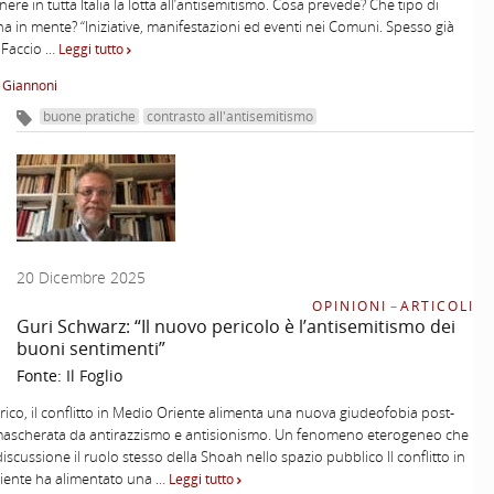
ere in tutta Italia la lotta all’antisemitismo. Cosa prevede? Che tipo di
a in mente? “Iniziative, manifestazioni ed eventi nei Comuni. Spesso già
 Faccio …
Leggi tutto
 Giannoni
buone pratiche
contrasto all'antisemitismo
20 Dicembre 2025
OPINIONI
–
ARTICOLI
Guri Schwarz: “Il nuovo pericolo è l’antisemitismo dei
buoni sentimenti”
Fonte:
Il Foglio
orico, il conflitto in Medio Oriente alimenta una nuova giudeofobia post-
 mascherata da antirazzismo e antisionismo. Un fenomeno eterogeneo che
discussione il ruolo stesso della Shoah nello spazio pubblico Il conflitto in
iente ha alimentato una …
Leggi tutto