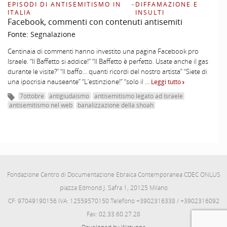
EPISODI DI ANTISEMITISMO IN
–
DIFFAMAZIONE E
ITALIA
INSULTI
Facebook, commenti con contenuti antisemiti
Fonte:
Segnalazione
Centinaia di commenti hanno investito una pagina Facebook pro
Israele. “Il Baffetto si addice!” “Il Baffetto è perfetto. Usate anche il gas
durante le visite?” “Il baffo… quanti ricordi del nostro artista” “Siete di
una ipocrisia nauseante” “L’estinzione!” “solo il …
Leggi tutto
7ottobre
antigiudaismo
antisemitismo legato ad Israele
antisemitismo nel web
banalizzazione della shoah
Fondazione Centro di Documentazione Ebraica Contemporanea CDEC ONLUS
piazza Edmond J. Safra 1, 20125 Milano
CF: 97049190156 IVA: 12559570150 Telefono +3902316338 / +3902316092
Fax: 02.33.60.27.28