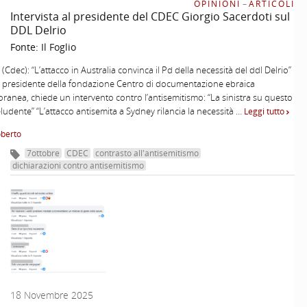
OPINIONI
–
ARTICOLI
Intervista al presidente del CDEC Giorgio Sacerdoti sul
DDL Delrio
Fonte:
Il Foglio
(Cdec): “L’attacco in Australia convinca il Pd della necessità del ddl Delrio”
ta, presidente della fondazione Centro di documentazione ebraica
anea, chiede un intervento contro l’antisemitismo: “La sinistra su questo
eludente” “L’attacco antisemita a Sydney rilancia la necessità …
Leggi tutto
oberto
7ottobre
CDEC
contrasto all'antisemitismo
dichiarazioni contro antisemitismo
18 Novembre 2025