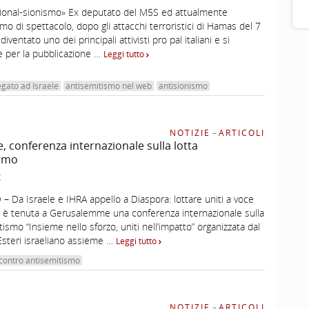
zional-sionismo» Ex deputato del M5S ed attualmente
mo di spettacolo, dopo gli attacchi terroristici di Hamas del 7
iventato uno dei principali attivisti pro pal italiani e si
e per la pubblicazione …
Leggi tutto
egato ad Israele
antisemitismo nel web
antisionismo
NOTIZIE
–
ARTICOLI
conferenza internazionale sulla lotta
ismo
t
 Da Israele e IHRA appello a Diaspora: lottare uniti a voce
 si è tenuta a Gerusalemme una conferenza internazionale sulla
itismo “Insieme nello sforzo, uniti nell’impatto” organizzata dal
Esteri israeliano assieme …
Leggi tutto
 contro antisemitismo
NOTIZIE
–
ARTICOLI