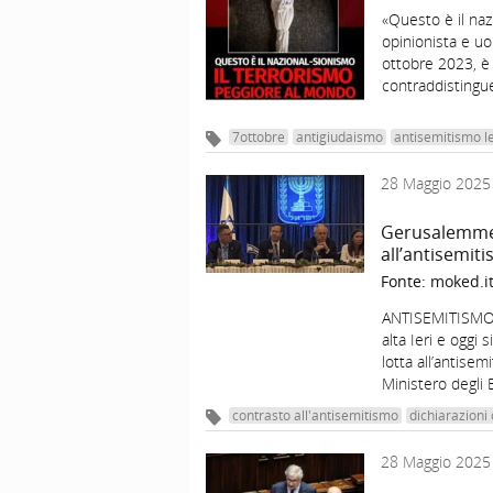
«Questo è il na
opinionista e uo
ottobre 2023, è d
contraddistingu
7ottobre
antigiudaismo
antisemitismo l
28 Maggio 2025
Gerusalemme, 
all’antisemit
Fonte:
moked.i
ANTISEMITISMO –
alta Ieri e oggi
lotta all’antisem
Ministero degli 
contrasto all'antisemitismo
dichiarazioni
28 Maggio 2025