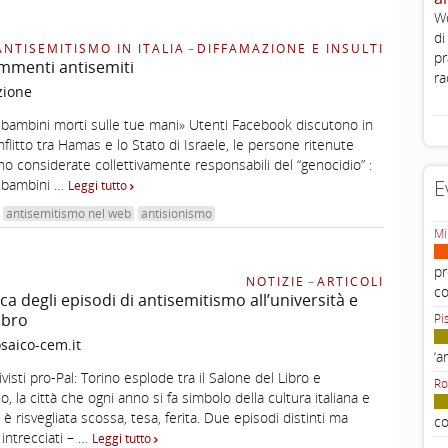
Wo
di
ANTISEMITISMO IN ITALIA
–
DIFFAMAZIONE E INSULTI
pr
mmenti antisemiti
ra
zione
i bambini morti sulle tue mani» Utenti Facebook discutono in
flitto tra Hamas e lo Stato di Israele, le persone ritenute
no considerate collettivamente responsabili del “genocidio” :
i bambini …
E
Leggi tutto
antisemitismo nel web
antisionismo
Mi
pr
NOTIZIE
–
ARTICOLI
c
ca degli episodi di antisemitismo all’università e
libro
Pi
aico-cem.it
‘a
visti pro-Pal: Torino esplode tra il Salone del Libro e
Ro
no, la città che ogni anno si fa simbolo della cultura italiana e
 è risvegliata scossa, tesa, ferita. Due episodi distinti ma
co
intrecciati – …
Leggi tutto