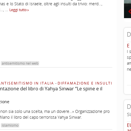
as e lo Stato di Israele, oltre agli insulti da trivio: merd…,
d…, …
Leggi tutto
D
E
I 
sp
am
antisemitismo nel web
ne
ANTISEMITISMO IN ITALIA
–
DIFFAMAZIONE E INSULTI
ntazione del libro di Yahya Sinwar “Le spine e il
zione
D
a non sia solo una scelta, ma un dovere…» Organizzazione pro
s
ilano il libro del capo terrorista Yahya Sinwar.
E
islamismo
a