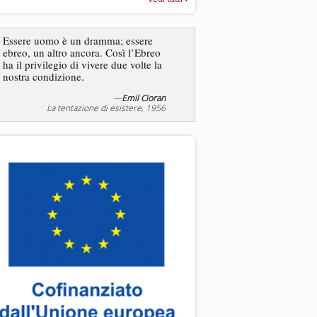
“Rapporto annuale sull’antisem
2025”
Essere uomo è un dramma; essere
ebreo, un altro ancora. Così l’Ebreo
L’antisemitismo non è un
ha il privilegio di vivere due volte la
degli ebrei bensì degli ant
nostra condizione.
—
Emil Cioran
—
Jea
La tentazione di esistere, 1956