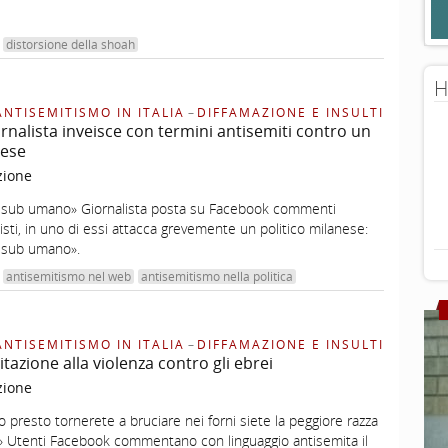
distorsione della shoah
H
ANTISEMITISMO IN ITALIA
–
DIFFAMAZIONE E INSULTI
rnalista inveisce con termini antisemiti contro un
nese
zione
…sub umano» Giornalista posta su Facebook commenti
zisti, in uno di essi attacca grevemente un politico milanese:
…sub umano».
antisemitismo nel web
antisemitismo nella politica
ANTISEMITISMO IN ITALIA
–
DIFFAMAZIONE E INSULTI
tazione alla violenza contro gli ebrei
zione
 presto tornerete a bruciare nei forni siete la peggiore razza
ei» Utenti Facebook commentano con linguaggio antisemita il