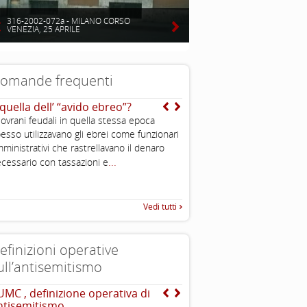
316-2002-072a - MILANO CORSO
VENEZIA, 25 APRILE
omande frequenti
 quella dell’ “avido ebreo”?
Cos’ è l’antisemitismo?
sovrani feudali in quella stessa epoca
E’ un sentimento, una teoriz
esso utilizzavano gli ebrei come funzionari
comportamento di avversione
ministrativi che rastrellavano il denaro
discriminazione o persecuzio
...
cessario con tassazioni e
ebrei. In alcuni casi è violen
Vedi tutti
efinizioni operative
ull’antisemitismo
UMC , definizione operativa di
INTERNATIONAL HOLOC
ntisemitismo
REMEMBRANCE ALLIANCE