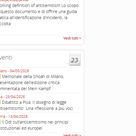
, definizione operativa d
rking definition of antisemitism Lo scopo
antisemitismo
 questo documento e di offrire una guida
IHRA Plenary Meetings Buchar
atica all'identificazione d'incidenti, la
corso della sua assemblea ple
ccolta
Vedi tutti
venti
lano - 04/05/2026
Roma - 16/03/2026
Memoriale della Shoah di Milano,
Roma, webinar “Il DDL ant
esentazione dell’edizione critica
e ombre
ommentata del Mein Kampf
Fondazione Castagneto Banca 1910
Livorno - 04/03/2026
sa - 28/04/2026
Livorno, conferenza sull’a
Dibattito a Pisa: Il disegno di legge
con Gadi Luzzatto Voghera, di
ntisemitismo’. Una riflessione a più voci
Fondazione CDEC
ma - 13/04/2026
Roma, Via della Dogana Vecchia 2
Il Ddl sull’antisemitismo nei principi
Giustiniani, Sala Zuccari - 03/03/
stituzionali ed europei
Roma, Senato, presentazi
Vedi tutti