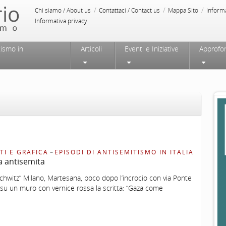
/
/
/
Chi siamo / About us
Contattaci / Contact us
Mappa Sito
Inform
Informativa privacy
tismo in
Articoli
Eventi e Iniziative
Approfo
TI E GRAFICA
–
EPISODI DI ANTISEMITISMO IN ITALIA
ta antisemita
hwitz” Milano, Martesana, poco dopo l’incrocio con via Ponte
 su un muro con vernice rossa la scritta: “Gaza come