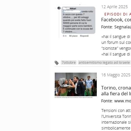
12 Aprile 2025
EPISODI DI 
Facebook, co
Fonte:
Segnala
«hai il sangue d
un forum sul con
“sioniste” vengo
«hai il sangue d
7ottobre
antisemitismo legato ad Israele
16 Maggio 2025
Torino, crona
alla fiera del 
Fonte:
www.mos
Tensioni con atti
l’Università Tori
internazionale si
simbolicamente 