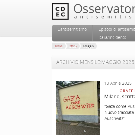
Vai al contenuto principale
Vai al contenuto secondario
L’antisemitismo
Episodi di antisemi
Menu principale
Italia/Incidents
Home
2025
Maggio
ARCHIVIO MENSILE:
MAGGIO 2025
13 Aprile 2025
GRAFFI
Milano, scrit
“Gaza come Ausc
Nuovo tracciata
Auschwitz”.