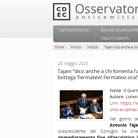
Vai al contenuto principale
Vai al contenuto secondario
L’antisemitismo
Episodi di antisemi
Menu principale
Italia/Incidents
Home
Articoli
Notizie
Tajani dico anche a chi.
28 Maggio 2025
Tajani “dico anche a chi fomenta l
bottega ‘Fermatevi! Fermatevi ora!'
Fonte:
Il Gior
Autore:
Loren
Link:
https://
smo-e-camera
Nel giorno de
Antonio Taja
vicepresidente del Consiglio ha c
immediatamente fine all’escalation i