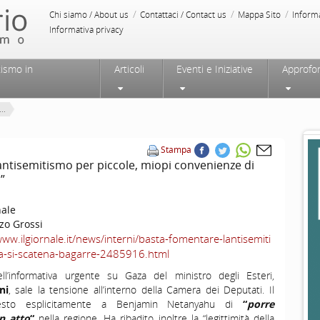
/
/
/
Chi siamo / About us
Contattaci / Contact us
Mappa Sito
Inform
Informativa privacy
tismo in
Articoli
Eventi e Iniziative
Approfo
..
Stampa
’antisemitismo per piccole, miopi convenienze di
”
nale
zo Grossi
www.ilgiornale.it/news/interni/basta-fomentare-lantisemiti
-si-scatena-bagarre-2485916.html
ll’informativa urgente su Gaza del ministro degli Esteri,
ni
, sale la tensione all’interno della Camera dei Deputati. Il
hiesto esplicitamente a Benjamin Netanyahu di
“
porre
n atto
“
nella regione. Ha ribadito inoltre la “legittimità della