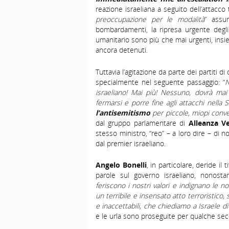
reazione israeliana a seguito dell’attacco
preoccupazione per le modalità
” assun
bombardamenti, la ripresa urgente degli a
umanitario sono più che mai urgenti, insi
ancora detenuti.
Tuttavia l’agitazione da parte dei partiti di
specialmente nel seguente passaggio: “
N
israeliano! Mai più! Nessuno, dovrà ma
fermarsi e porre fine agli attacchi nella
l’antisemitismo
per piccole, miopi conve
dal gruppo parlamentare di
Alleanza Ve
stesso ministro, “reo” – a loro dire – di 
dal premier israeliano.
Angelo Bonelli
, in particolare, deride il
parole sul governo israeliano, nonost
feriscono i nostri valori e indignano le n
un terribile e insensato atto terroristi
e inaccettabili, che chiediamo a Israele
e le urla sono proseguite per qualche se