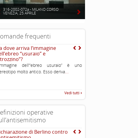
316-2002-072a - MILANO CORSO
VENEZIA, 25 APRILE
omande frequenti
a dove arriva l’immagine
Cos’ è l’antisemitismo?
ell’ebreo “usuraio” e
E’ un sentimento, una teoriz
strozzino”?
comportamento di avversione
’immagine dell’“ebreo usuraio” è uno
discriminazione o persecuzio
...
ereotipo molto antico. Esso deriva
ebrei. In alcuni casi è violen
Vedi tutti
efinizioni operative
ull’antisemitismo
ichiarazione di Berlino contro
EUMC , definizione opera
’antisemitismo
antisemitismo