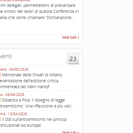
imi delegati, permettetemi di presentare
Working definition of antise
a sintesi dei lavori di questa Conferenza in
di questo documento e di off
...
pratica all'identificazione d'inc
ella che vorrei chiamare “Dichiarazione
raccolta
Vedi tutti
venti
lano - 04/05/2026
Roma - 16/03/2026
Memoriale della Shoah di Milano,
Roma, webinar “Il DDL ant
esentazione dell’edizione critica
e ombre
ommentata del Mein Kampf
Fondazione Castagneto Banca 1910
Livorno - 04/03/2026
sa - 28/04/2026
Livorno, conferenza sull’a
Dibattito a Pisa: Il disegno di legge
con Gadi Luzzatto Voghera, di
ntisemitismo’. Una riflessione a più voci
Fondazione CDEC
ma - 13/04/2026
Roma, Via della Dogana Vecchia 2
Il Ddl sull’antisemitismo nei principi
Giustiniani, Sala Zuccari - 03/03/
stituzionali ed europei
Roma, Senato, presentazi
Vedi tutti