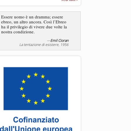
“Rapporto annuale sull’antisem
2025”
Dire gli ebrei è una
Essere uomo è un dramma; essere
generalizzazione, proprio
ebreo, un altro ancora. Così l’Ebreo
dicesse i cristiani. Ci sono
ha il privilegio di vivere due volte la
sono cristiani, e l’origine, 
nostra condizione.
religione, lo stile di vita, 
sicuro comportano tanti trat
—
Emil Cioran
—
S
La tentazione di esistere, 1956
Liberazione, 20