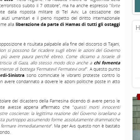
 terroristico subito il 7 ottobre”, ma ha anche espresso “
forte
te dalla risposta militare di Tel Aviv. La cessazione dei
iuti umanitari e il pieno rispetto del diritto internazionale
eme alla
liberazione da parte di Hamas di tutti gli ostaggi
H
 opposizione è risultata palpabile alla fine del discorso di Tajani,
on si possono far ricadere sugli ebrei le azioni del Governo
i più avere paura perché ebreo. Come diciamo a Israele di
 Striscia di Gaza, allo stesso modo dico anche a
chi fomenta
nienze di bottega ‘Fermatevi! Fermatevi ora!
‘”. A questo punto
rdi-Sinistra
sono cominciate le vibranti proteste contro lo
non avere condannato a dovere le azioni politiche poste in atto
 titolare del dicastero della Farnesina dicendo di avere perso le
ante avesse appena affermato che “
questi morti innocenti
ostre coscienze: la legittima reazione del Governo israeliano a
co, sta purtroppo assumendo forme assolutamente drammatiche
 di fermare immediatamente
“. Ma per Avs questo non è bastato
condo.