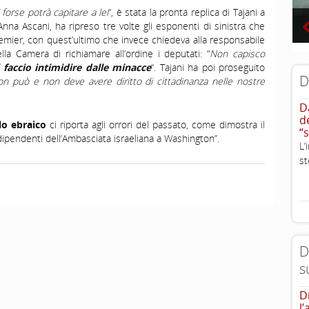
 forse potrà capitare a lei
“, è stata la pronta replica di Tajani a
 Anna Ascani, ha ripreso tre volte gli esponenti di sinistra che
emier, con quest’ultimo che invece chiedeva alla responsabile
la Camera di richiamare all’ordine i deputati: “
Non capisco
faccio intimidire dalle minacce
“. Tajani ha poi proseguito
D
non può e non deve avere diritto di cittadinanza nelle nostre
D
d
lo ebraico
ci riporta agli orrori del passato, come dimostra il
“
dipendenti dell’Ambasciata israeliana a Washington”.
L
st
D
s
D
l