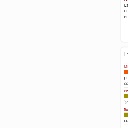
Es
un
qu
E
Mi
pr
c
Pi
‘a
Ro
co