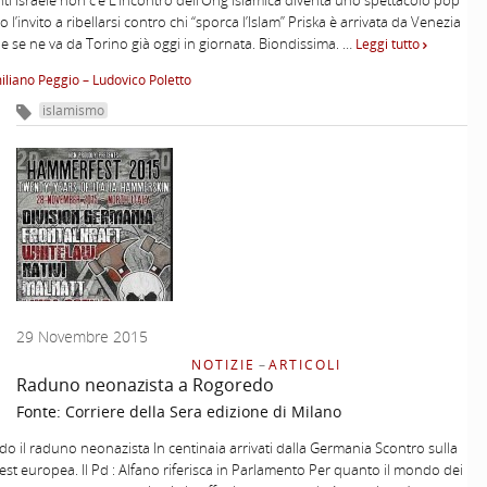
ti Israele non c’è L’incontro dell’Ong islamica diventa uno spettacolo pop
o l’invito a ribellarsi contro chi “sporca l’Islam” Priska è arrivata da Venezia
ri e se ne va da Torino già oggi in giornata. Biondissima. …
Leggi tutto
liano Peggio – Ludovico Poletto
islamismo
29 Novembre 2015
NOTIZIE
–
ARTICOLI
Raduno neonazista a Rogoredo
Fonte:
Corriere della Sera edizione di Milano
o il raduno neonazista In centinaia arrivati dalla Germania Scontro sulla
t europea. Il Pd : Alfano riferisca in Parlamento Per quanto il mondo dei