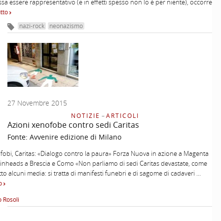
ssa essere rappresentativo (e in effetti spesso non lo è per niente), occorre
utto
nazi-rock
neonazismo
27 Novembre 2015
NOTIZIE
–
ARTICOLI
Azioni xenofobe contro sedi Caritas
Fonte:
Avvenire edizione di Milano
ofobi, Caritas: «Dialogo contro la paura» Forza Nuova in azione a Magenta
inheads a Brescia e Como «Non parliamo di sedi Caritas devastate, come
to alcuni media: si tratta di manifesti funebri e di sagome di cadaveri …
to
 Rosoli