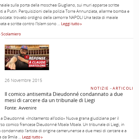
maiale sulla porta della moschea Giugliano, sui muri apparse scritte
ti a Putin. Perquisizioni della polizia Torre Annunziata, allarme bomba e
occata: trovato ordigno della camorra NAPOLI Una testa di maiale
ata e scritte contro l’Islam sono …
Leggi tutto
o Scolamiero
26 Novembre 2015
NOTIZIE
–
ARTICOLI
Il comico antisemita Dieudonné condannato a due
mesi di carcere da un tribunale di Liegi
Fonte:
Avvenire
a Dieudonné: «Incitamento all’odio» Nuova grana giudiziana per il
so comico francese Dieudonné Mbala Mbala. Un tribunale di Liegi, in
a condannato l’artista di origine camerunense a due mesi di carcere e a
a da 9mila …
Leggi tutto