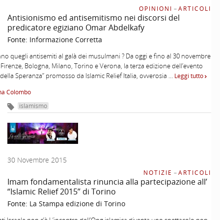
OPINIONI
–
ARTICOLI
Antisionismo ed antisemitismo nei discorsi del
predicatore egiziano Omar Abdelkafy
Fonte:
Informazione Corretta
nno quegli antisemiti al galà dei musulmani ? Da oggi e fino al 30 novembre
 a Firenze, Bologna, Milano, Torino e Verona, la terza edizione dell’evento
 della Speranza” promosso da Islamic Relief Italia, ovverosia …
Leggi tutto
ina Colombo
islamismo
30 Novembre 2015
NOTIZIE
–
ARTICOLI
Imam fondamentalista rinuncia alla partecipazione all’
“Islamic Relief 2015” di Torino
Fonte:
La Stampa edizione di Torino