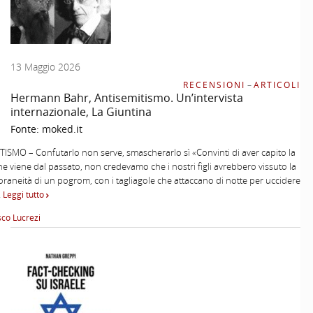
13 Maggio 2026
RECENSIONI
–
ARTICOLI
Hermann Bahr, Antisemitismo. Un’intervista
internazionale, La Giuntina
Fonte:
moked.it
ISMO – Confutarlo non serve, smascherarlo sì «Convinti di aver capito la
he viene dal passato, non credevamo che i nostri figli avrebbero vissuto la
aneità di un pogrom, con i tagliagole che attaccano di notte per uccidere
…
Leggi tutto
co Lucrezi