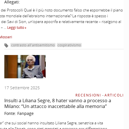
Allegati:
 dei Protocolli Qual è il più noto documento falso che esporrebbe il piano
sta mondiale dell’ebraismo internazionale? La risposta è spesso i
i dei Savi di Sion, un’opera apocrifa e relativamente recente – risalgono al
o – …
Leggi tutto
Mosseri
contrasto all'antisemitismo
cospirativismo
17 Settembre 2025
RECENSIONI
–
ARTICOLI
Insulti a Liliana Segre, 8 hater vanno a processo a
Milano: “Un attacco inaccettabile alla memoria”
Fonte:
Fanpage
er” che sui social hanno insultato Liliana Segre, senatrice a vita
suta alla Shoah, sono stati mandati a processo per diffamazione