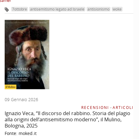
Sarner
7ottobre
antisemitismo legato ad Israele
antisionismo
woke
09 Gennaio 2026
RECENSIONI
–
ARTICOLI
Ignazio Veca, “Il discorso del rabbino. Storia del plagio
alla origini dell’antisemitismo moderno”, il Mulino,
Bologna, 2025
Fonte:
moked.it