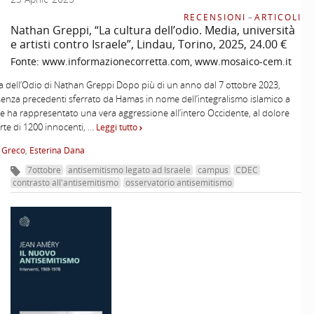
RECENSIONI
–
ARTICOLI
Nathan Greppi, “La cultura dell’odio. Media, università
e artisti contro Israele”, Lindau, Torino, 2025, 24.00 €
Fonte:
www.informazionecorretta.com, www.mosaico-cem.it
a dell’Odio di Nathan Greppi Dopo più di un anno dal 7 ottobre 2023,
 senza precedenti sferrato da Hamas in nome dell’integralismo islamico a
he ha rappresentato una vera aggressione all’intero Occidente, al dolore
rte di 1200 innocenti, …
Leggi tutto
 Greco
,
Esterina Dana
7ottobre
antisemitismo legato ad Israele
campus
CDEC
contrasto all'antisemitismo
osservatorio antisemitismo