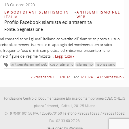
13 Ottobre 2020
EPISODI DI ANTISEMITISMO IN
–
ANTISEMITISMO NEL
ITALIA
WEB
Profilo Facebook islamista ed antisemita
Fonte:
Segnalazione
dei credenti sono i giudei” Italiano convertito all’Islam sciita posta sul suo
acebook commenti islamisti e di apologia del movimento terroristico
, frequente l’uso di miti complottisti ed antisemiti, presente anche
ione di figure del regime Nazista …
Leggi tutto
antisemitismo nel web
cospirativismo
islamismo
neonazismo
« Precedente
1
…
320
321
322
323
324
…
432
Successivo »
Fondazione Centro di Documentazione Ebraica Contemporanea CDEC ONLUS
piazza Edmond J. Safra 1, 20125 Milano
CF: 97049190156 IVA: 12559570150 Telefono +3902316338 / +3902316092
Fax: 02.33.60.27.28
Developed by Watuppa