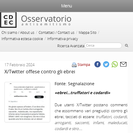
Menu
/
/
/
Chi siamo / About us
Contattaci / Contact us
Mappa Sito
/
Informativa estesa cookie
Informativa privacy
Ricerca Avanzata
17 Febbraio 2024
Stampa
X/Twitter offese contro gli ebrei
Fonte:
Segnalazione
«ebrei…truffatori e codardi»
Due utenti X/Twitter postano commenti
che assommano vari pregiudizi contro gli
ebrei, tacciati di essere:
truffatori, codardi,
arroganti, saccenti, infami, maleducati,
codardi e stro….