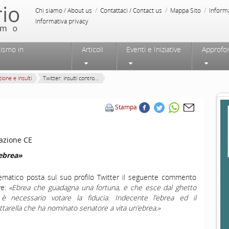
/
/
/
Chi siamo / About us
Contattaci / Contact us
Mappa Sito
Inform
Informativa privacy
tismo in
Articoli
Eventi e Iniziative
Approfo
ione e insulti
Twitter: insulti contro...
Stampa
azione CE
’ebrea»
lematico posta sul suo profilo Twitter il seguente commento
re:
«Ebrea che guadagna una fortuna, e che esce dal ghetto
è necessario votare la fiducia. Indecente l’ebrea ed il
tarella che ha nominato senatore a vita un’ebrea.»