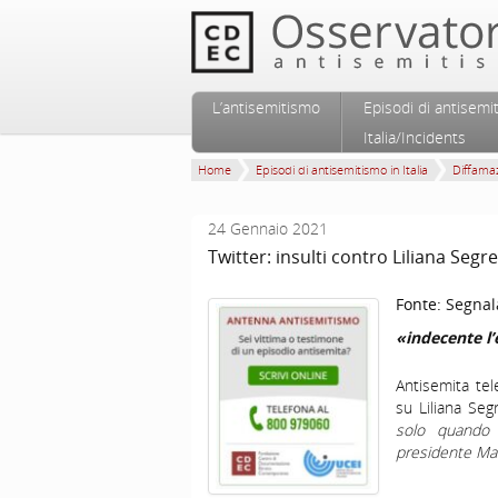
Vai al contenuto principale
Vai al contenuto secondario
L’antisemitismo
Episodi di antisemi
Menu principale
Italia/Incidents
Home
Episodi di antisemitismo in Italia
Diffamaz
24 Gennaio 2021
Twitter: insulti contro Liliana Segre
Fonte:
Segnal
«indecente l
Antisemita te
su Liliana Seg
solo quando 
presidente Mat