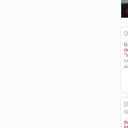
D
D
d
“
L
st
D
s
I
R