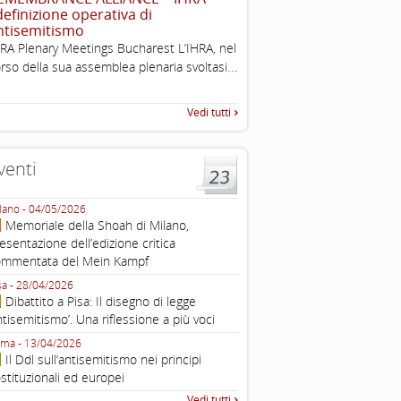
 definizione operativa di
2003
ntisemitismo
Tratto da: EUMC-Manifestati
RA Plenary Meetings Bucharest L’IHRA, nel
Antisemitism in the EU 2002
...
rso della sua assemblea plenaria svoltasi
225-241 2.1.2 DEFINIZIONI,
TEORIE INTRODUZIONE Poic
Vedi tutti
venti
lano - 04/05/2026
Roma - 16/03/2026
Memoriale della Shoah di Milano,
Roma, webinar “Il DDL ant
esentazione dell’edizione critica
e ombre
ommentata del Mein Kampf
Fondazione Castagneto Banca 1910
Livorno - 04/03/2026
sa - 28/04/2026
Livorno, conferenza sull’a
Dibattito a Pisa: Il disegno di legge
con Gadi Luzzatto Voghera, di
ntisemitismo’. Una riflessione a più voci
Fondazione CDEC
ma - 13/04/2026
Roma, Via della Dogana Vecchia 2
Il Ddl sull’antisemitismo nei principi
Giustiniani, Sala Zuccari - 03/03/
stituzionali ed europei
Roma, Senato, presentazi
Vedi tutti