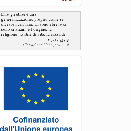
“Rapporto annuale sull’antisem
2025”
Dire gli ebrei è una
Essere uomo è un dramma
generalizzazione, proprio come se
ebreo, un altro ancora. Co
dicesse i cristiani. Ci sono ebrei e ci
ha il privilegio di vivere d
sono cristiani, e l’origine, la
nostra condizione.
religione, lo stile di vita, la razza di
sicuro comportano tanti tratti...
—
Sándor Márai
Liberazione, 2000 (postumo)
La tentazione di e