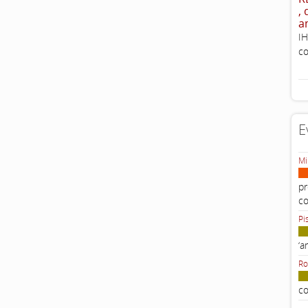
,
a
IH
co
E
Mi
pr
c
Pi
‘a
Ro
co