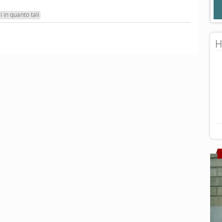
i in quanto tali
H