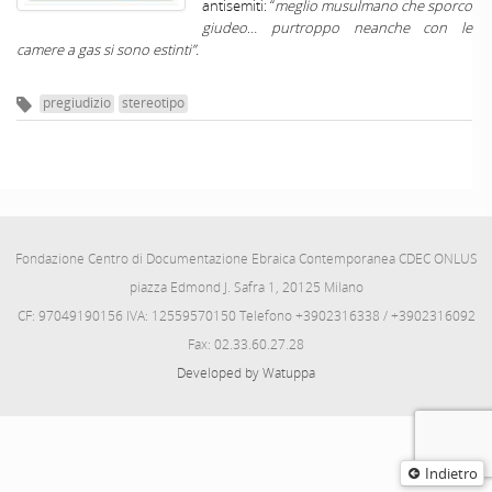
antisemiti: “
meglio musulmano che sporco
giudeo
…
purtroppo neanche con le
camere a gas si sono estinti”.
pregiudizio
stereotipo
Fondazione Centro di Documentazione Ebraica Contemporanea CDEC ONLUS
piazza Edmond J. Safra 1, 20125 Milano
CF: 97049190156 IVA: 12559570150 Telefono +3902316338 / +3902316092
Fax: 02.33.60.27.28
Developed by Watuppa
Indietro