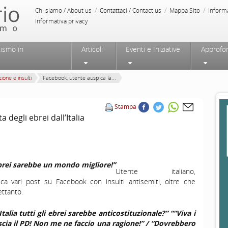
/
/
/
Chi siamo / About us
Contattaci / Contact us
Mappa Sito
Inform
Informativa privacy
tismo in
Articoli
Eventi e Iniziative
Approfo
ione e insulti
Facebook, utente auspica la...
Stampa
 degli ebrei dall’Italia
rei sarebbe un mondo migliore!”
Utente italiano,
ica vari post su Facebook con insulti antisemiti, oltre che
ettanto.
Italia tutti gli ebrei sarebbe anticostituzionale?” “
“Viva i
lascia il PD! Non me ne faccio una ragione!” / “Dovrebbero