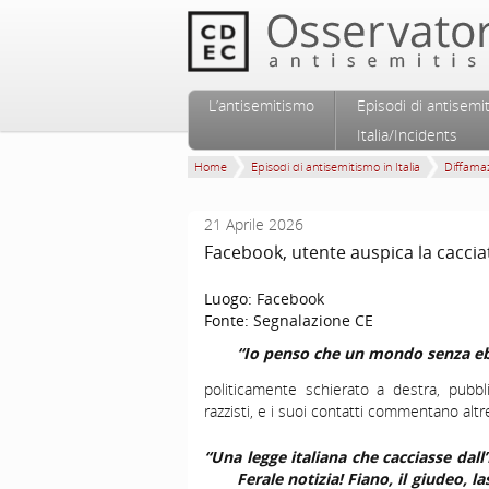
Vai al contenuto principale
Vai al contenuto secondario
L’antisemitismo
Episodi di antisemi
Menu principale
Italia/Incidents
Home
Episodi di antisemitismo in Italia
Diffamaz
21 Aprile 2026
Facebook, utente auspica la cacciata
Luogo:
Facebook
Fonte:
Segnalazione CE
“Io penso che un mondo senza eb
politicamente schierato a destra, pubbl
razzisti, e i suoi contatti commentano altr
“Una legge italiana che cacciasse dall’
Ferale notizia! Fiano, il giudeo, 