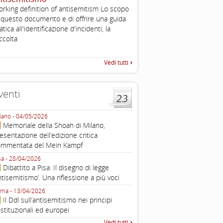
rking definition of antisemitism Lo scopo
The Louis D. Brandeis Cente
 questo documento e di offrire una guida
Defining Anti-Semitism Doc
atica all'identificazione d'incidenti, la
esplicativo dedicato alle dichi
...
ccolta
operative contro
Vedi tutti
venti
lano - 04/05/2026
Roma - 16/03/2026
Memoriale della Shoah di Milano,
Roma, webinar “Il DDL ant
esentazione dell’edizione critica
e ombre
ommentata del Mein Kampf
Fondazione Castagneto Banca 1910
Livorno - 04/03/2026
sa - 28/04/2026
Livorno, conferenza sull’a
Dibattito a Pisa: Il disegno di legge
con Gadi Luzzatto Voghera, di
ntisemitismo’. Una riflessione a più voci
Fondazione CDEC
ma - 13/04/2026
Roma, Via della Dogana Vecchia 2
Il Ddl sull’antisemitismo nei principi
Giustiniani, Sala Zuccari - 03/03/
stituzionali ed europei
Roma, Senato, presentazi
Vedi tutti