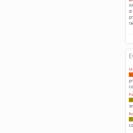
Wo
di
pr
ra
E
Mi
pr
c
Pi
‘a
Ro
co