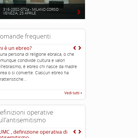
316-2002-072a - MILANO CORSO
VENEZIA, 25 APRILE
omande frequenti
hi è un ebreo?
Nel mondo ci sono stati
moltissimi stermini e il
 una persona di religione ebraica, o che
ebraico non è l’unico ad
munque condivide cultura e valori
subito una grande perdi
ll’ebraismo; è ebreo chi nasce da madre
colpa di una gratuita e
rea o si converte. Ciascun ebreo ha
irrazionale violenza altr
...
ratteristiche
allora si parla moltissim
Shoah mentre altre stra
non vengono commemo
Vedi tutti
Non è che gli ebrei son
vittimisti?
efinizioni operative
ull’antisemitismo
UMC , definizione operativa di
The Louis D. Brandeis C
ntisemitismo
definizioni di antisemit