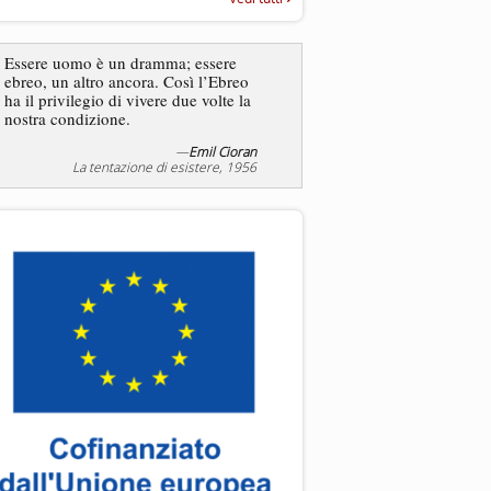
“Rapporto annuale sull’antisem
2025”
Dire gli ebrei è una
Essere uomo è un dramma; essere
generalizzazione, proprio
ebreo, un altro ancora. Così l’Ebreo
dicesse i cristiani. Ci sono
ha il privilegio di vivere due volte la
sono cristiani, e l’origine, 
nostra condizione.
religione, lo stile di vita, 
sicuro comportano tanti trat
—
Emil Cioran
—
S
La tentazione di esistere, 1956
Liberazione, 20