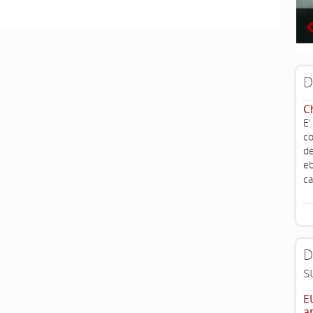
D
C
E’
co
de
eb
ca
D
s
E
a