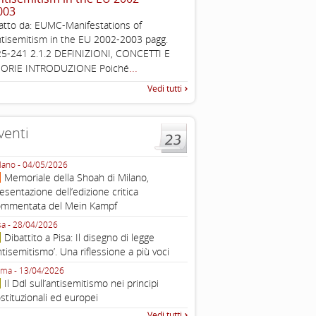
003
Working definition of antise
atto da: EUMC-Manifestations of
di questo documento e di off
tisemitism in the EU 2002-2003 pagg.
pratica all'identificazione d'inc
5-241 2.1.2 DEFINIZIONI, CONCETTI E
raccolta
...
EORIE INTRODUZIONE Poiché
Vedi tutti
venti
lano - 04/05/2026
Roma - 16/03/2026
Memoriale della Shoah di Milano,
Roma, webinar “Il DDL ant
esentazione dell’edizione critica
e ombre
ommentata del Mein Kampf
Fondazione Castagneto Banca 1910
Livorno - 04/03/2026
sa - 28/04/2026
Livorno, conferenza sull’a
Dibattito a Pisa: Il disegno di legge
con Gadi Luzzatto Voghera, di
ntisemitismo’. Una riflessione a più voci
Fondazione CDEC
ma - 13/04/2026
Roma, Via della Dogana Vecchia 2
Il Ddl sull’antisemitismo nei principi
Giustiniani, Sala Zuccari - 03/03/
stituzionali ed europei
Roma, Senato, presentazi
Vedi tutti