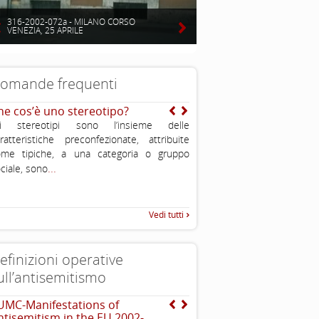
316-2002-072a - MILANO CORSO
VENEZIA, 25 APRILE
omande frequenti
he cos’è uno stereotipo?
Ma perché ce l’han tutti
loro? Qualche colpa l’a
li stereotipi sono l’insieme delle
pure avuta…
ratteristiche preconfezionate, attribuite
Come abbiamo visto, il popolo
ome tipiche, a una categoria o gruppo
popolo della diaspora, che d
...
ciale, sono
...
sparso per il mondo,
Vedi tutti
efinizioni operative
ull’antisemitismo
UMC-Manifestations of
EUMC , definizione opera
ntisemitism in the EU 2002-
antisemitismo