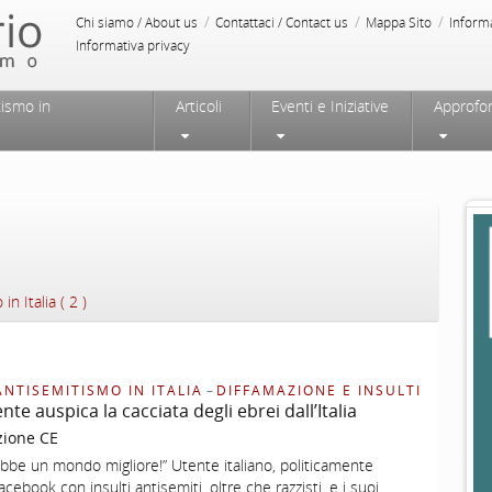
/
/
/
Chi siamo / About us
Contattaci / Contact us
Mappa Sito
Inform
Informativa privacy
tismo in
Articoli
Eventi e Iniziative
Approfo
in Italia ( 2 )
ANTISEMITISMO IN ITALIA
–
DIFFAMAZIONE E INSULTI
te auspica la cacciata degli ebrei dall’Italia
zione CE
be un mondo migliore!” Utente italiano, politicamente
cebook con insulti antisemiti, oltre che razzisti, e i suoi