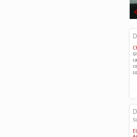
D
C
G
ca
c
so
D
s
E
A