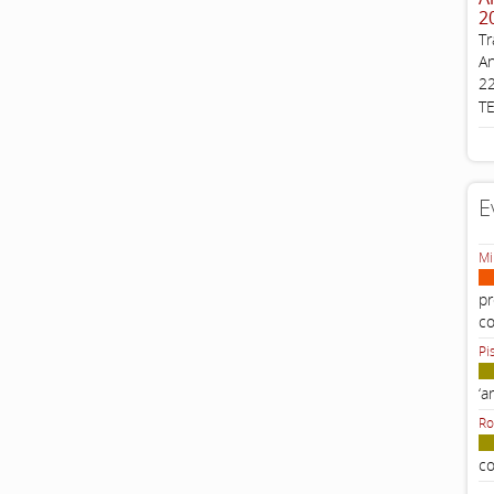
2
Tr
An
22
T
E
Mi
pr
c
Pi
‘a
Ro
co