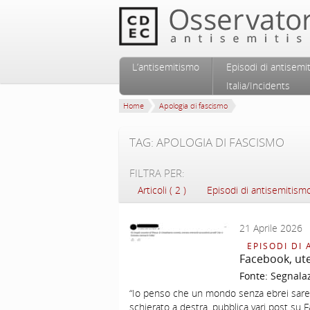
Vai al contenuto principale
Vai al contenuto secondario
L’antisemitismo
Episodi di antisemi
Menu principale
Italia/Incidents
Home
Apologia di fascismo
TAG: APOLOGIA DI FASCISMO
FILTRA PER:
Articoli ( 2 )
Episodi di antisemitismo 
21 Aprile 2026
EPISODI DI 
Facebook, uten
Fonte:
Segnala
“Io penso che un mondo senza ebrei sareb
schierato a destra, pubblica vari post su Fa