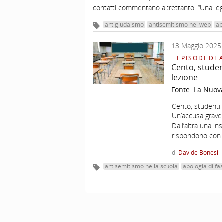
contatti commentano altrettanto. “Una legg
antigiudaismo
antisemitismo nel web
ap
13 Maggio 2025
EPISODI DI 
Cento, studen
lezione
Fonte:
La Nuov
Cento, studenti 
Un’accusa grave 
Dall’altra una i
rispondono con 
di
Davide Bonesi
antisemitismo nella scuola
apologia di f