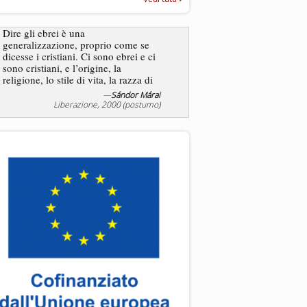
“Rapporto annuale sull’antisem
2025”
Dire gli ebrei è una
generalizzazione, proprio come se
L’antisemitismo non è un
dicesse i cristiani. Ci sono ebrei e ci
degli ebrei bensì degli ant
sono cristiani, e l’origine, la
religione, lo stile di vita, la razza di
sicuro comportano tanti tratti...
—
Sándor Márai
—
Jea
Liberazione, 2000 (postumo)