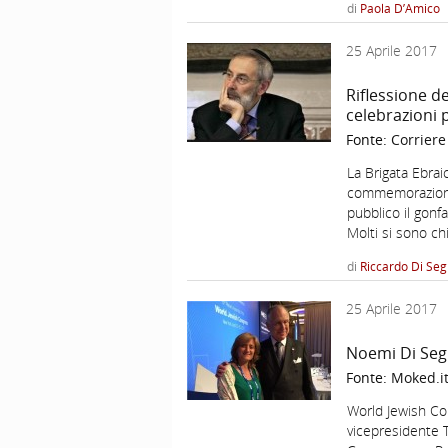
di
Paola D’Amico
25 Aprile 2017
Riflessione d
celebrazioni p
Fonte:
Corriere
La Brigata Ebraic
commemorazione 
pubblico il gonf
Molti si sono ch
di
Riccardo Di Seg
25 Aprile 2017
Noemi Di Segn
Fonte:
Moked.i
World Jewish Co
vicepresidente 