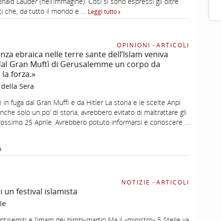
ald Lauder (nell’immagine). Così si sono espressi gli oltre
ti che, da tutto il mondo e …
Leggi tutto
OPINIONI
–
ARTICOLI
nza ebraica nelle terre sante dell’Islam veniva
dal Gran Muftì di Gerusalemme un corpo da
la forza.»
 della Sera
 in fuga dal Gran Muffi e da Hitler La storia e le scelte Anpi
he solo un po’ di storia, avrebbero evitato di maltrattare gli
l prossimo 25 Aprile. Avrebbero potuto informarsi e conoscere …
a
NOTIZIE
–
ARTICOLI
 un festival islamista
le
antisemiti e l’imam dei bimbi-martiri Ma il «ministro» 5 Stelle va