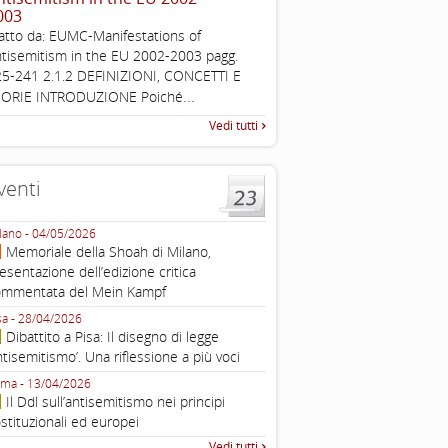
003
, definizione operativa d
antisemitismo
atto da: EUMC-Manifestations of
IHRA Plenary Meetings Buchar
tisemitism in the EU 2002-2003 pagg.
corso della sua assemblea ple
5-241 2.1.2 DEFINIZIONI, CONCETTI E
...
EORIE INTRODUZIONE Poiché
Vedi tutti
venti
lano - 04/05/2026
Roma - 16/03/2026
Memoriale della Shoah di Milano,
Roma, webinar “Il DDL ant
esentazione dell’edizione critica
e ombre
ommentata del Mein Kampf
Fondazione Castagneto Banca 1910
Livorno - 04/03/2026
sa - 28/04/2026
Livorno, conferenza sull’a
Dibattito a Pisa: Il disegno di legge
con Gadi Luzzatto Voghera, di
ntisemitismo’. Una riflessione a più voci
Fondazione CDEC
ma - 13/04/2026
Roma, Via della Dogana Vecchia 2
Il Ddl sull’antisemitismo nei principi
Giustiniani, Sala Zuccari - 03/03/
stituzionali ed europei
Roma, Senato, presentazi
Vedi tutti