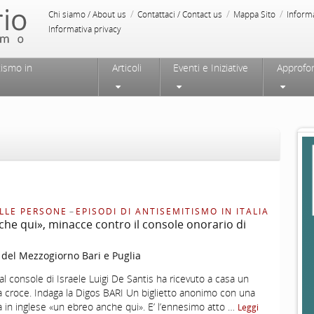
/
/
/
Chi siamo / About us
Contattaci / Contact us
Mappa Sito
Inform
Informativa privacy
tismo in
Articoli
Eventi e Iniziative
Approfo
LLE PERSONE
–
EPISODI DI ANTISEMITISMO IN ITALIA
he qui», minacce contro il console onorario di
 del Mezzogiorno Bari e Puglia
 console di Israele Luigi De Santis ha ricevuto a casa un
a croce. Indaga la Digos BARI Un biglietto anonimo con una
ta in inglese «un ebreo anche qui». E’ l’ennesimo atto …
Leggi