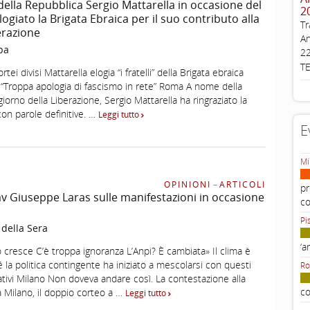
 della Repubblica Sergio Mattarella in occasione del
2
logiato la Brigata Ebraica per il suo contributo alla
Tr
erazione
An
pa
22
T
tei divisi Mattarella elogia “i fratelli” della Brigata ebraica
i: “Troppa apologia di fascismo in rete” Roma A nome della
giorno della Liberazione, Sergio Mattarella ha ringraziato la
con parole definitive. …
Leggi tutto
E
Mi
OPINIONI
–
ARTICOLI
pr
rav Giuseppe Laras sulle manifestazioni in occasione
c
Pi
 della Sera
‘a
 cresce C’è troppa ignoranza L’Anpi? È cambiata» Il clima è
la politica contingente ha iniziato a mescolarsi con questi
Ro
tivi Milano Non doveva andare così. La contestazione alla
co
a Milano, il doppio corteo a …
Leggi tutto