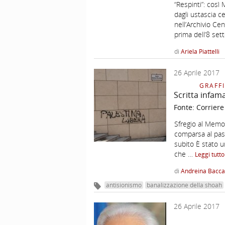
“Respinti”: così 
dagli ustascia c
nell’Archivio Ce
prima dell’8 se
di
Ariela Piattelli
26 Aprile 2017
GRAFFI
Scritta infam
Fonte:
Corriere
Sfregio al Memor
comparsa al pass
subito È stato u
che …
Leggi tutt
di
Andreina Bacca
antisionismo
banalizzazione della shoah
26 Aprile 2017