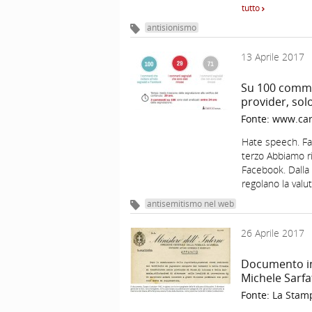
tutto
antisionismo
13 Aprile 2017
Su 100 commen
provider, sol
Fonte:
www.car
Hate speech. F
terzo Abbiamo ri
Facebook. Dalla 
regolano la val
antisemitismo nel web
26 Aprile 2017
Documento ine
Michele Sarfa
Fonte:
La Stam