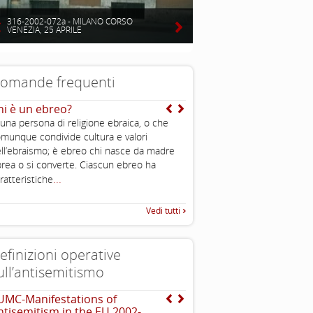
316-2002-072a - MILANO CORSO
VENEZIA, 25 APRILE
omande frequenti
hi è un ebreo?
Mentre qual è l’origine d
teoria dell’uccisione de
 una persona di religione ebraica, o che
Dal mito di Saturno deri
munque condivide cultura e valori
dell’ebreo divoratore di 
ll’ebraismo; è ebreo chi nasce da madre
...
comprenderlo
rea o si converte. Ciascun ebreo ha
...
ratteristiche
Vedi tutti
efinizioni operative
ull’antisemitismo
UMC-Manifestations of
INTERNATIONAL HOLOC
ntisemitism in the EU 2002-
REMEMBRANCE ALLIANCE