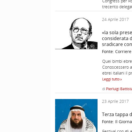
Congress per Ron
trecento delega
24 Aprile 2017
«la sola prese
considerata 
sradicare con 
Fonte:
Corriere
Quei bimbi ebrei
Conoscessero anc
ebrei italiani i
Leggi tutto
di
Pierluigi Battist
23 Aprile 2017
Terza tappa di
Fonte:
Il Giorna
Festival con gli 