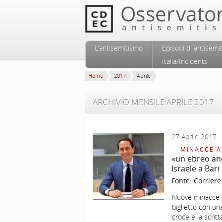
Vai al contenuto principale
Vai al contenuto secondario
L’antisemitismo
Episodi di antisemi
Menu principale
Italia/Incidents
Home
2017
Aprile
ARCHIVIO MENSILE:
APRILE 2017
27 Aprile 2017
MINACCE A
«un ebreo anc
Israele a Bari
Fonte:
Corriere
Nuove minacce al
biglietto con un
croce e la scrit