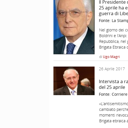
Il Presidente
25 aprile ha e
guerra di Lib
Fonte:
La Stam
Nel giorno dei cor
Boldrini e l’Anp
Repubblica, nel 
Brigata Ebraica 
di
Ugo Magri
26 Aprile 2017
Intervista a 
del 25 aprile
Fonte:
Corriere
«L’antisemitismo
cambiato perché 
momenti rievoca
Brigata ebraica 