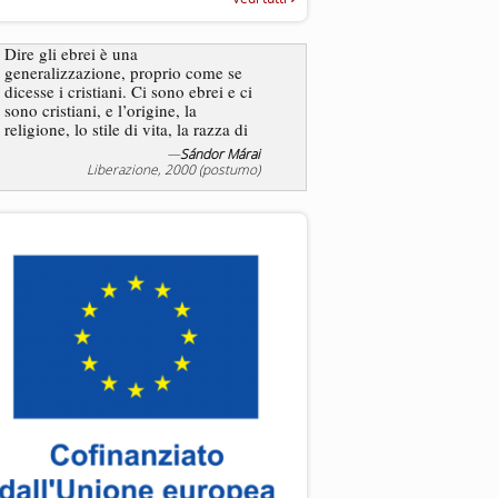
“Rapporto annuale sull’antisem
2025”
Dire gli ebrei è una
Essere uomo è un dramma
generalizzazione, proprio come se
ebreo, un altro ancora. Co
dicesse i cristiani. Ci sono ebrei e ci
ha il privilegio di vivere d
sono cristiani, e l’origine, la
nostra condizione.
religione, lo stile di vita, la razza di
sicuro comportano tanti tratti...
—
Sándor Márai
Liberazione, 2000 (postumo)
La tentazione di e