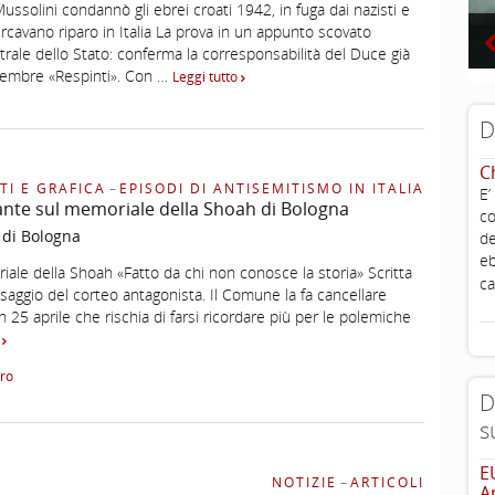
Mussolini condannò gli ebrei croati 1942, in fuga dai nazisti e
ercavano riparo in Italia La prova in un appunto scovato
ntrale dello Stato: conferma la corresponsabilità del Duce già
ttembre «Respinti». Con …
Leggi tutto
D
C
TI E GRAFICA
–
EPISODI DI ANTISEMITISMO IN ITALIA
E’
ante sul memoriale della Shoah di Bologna
co
 di Bologna
de
eb
iale della Shoah «Fatto da chi non conosce la storia» Scritta
ca
aggio del corteo antagonista. Il Comune la fa cancellare
n 25 aprile che rischia di farsi ricordare più per le polemiche
o
ro
D
s
E
NOTIZIE
–
ARTICOLI
A