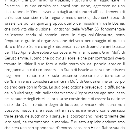
Palestina il nucleo ebraico che pochi anni dopo, legittimato da una
risoluzione dell’Onu e avversato dagli arabi contrari all’insediamento di
un’«entità sionista» nella regione mediorientale, diventerà Stato di
Israele. C’è poi un quarto gruppo, quello dei musulmani della Bosnia,
che darà vita alla divisione Handschar delle Waffen SS, fondamentale
nell’oscena caccia al bambini ebrei in fuga dall’Olocausto, sotto
l’impulso e grazie all’organizzazione del vero personaggio di questo
libro di Mirella Serri e che gli antisionisti in cerca di bandiere antifasciste
per 1125 Aprile dovrebbero conoscere: Amin alHusseini, Gran Muftì di
Gerusalemme, l’uomo che odiava gli ebrei e che per contrastarli aveva
trovato in Hitler il suo faro e nello sterminio del popolo ebraico il
programma in cui riconoscersi. Lo Stato di Israele ancora non esisteva
negli anni Trenta, ma la sola presenza ebraica nelle terre sante
dell’Islam veniva considerata dal Gran Muftì di Gerusalemme un corpo
da sradicare con la forza. La sua predicazione prevedeva la diffusione
dei più vieti pregiudizi dell’antisemitismo: «L’opprimente egoismo insito
nel carattere degli ebrei, la loro turpe convinzione di essere la nazione
eletta da Dio li rende indegni di fiducia», e ancora: «Gli ebrei non
possono mescolarsi a nessun’altra nazione, ma vivono come parassiti
tra le genti, ne succhiano il sangue, si appropriano indebitamente dei
loro beni, ne corrompono la morale». È questo esplicito antiebraismo
che crea una corrispondenza d’amorosi sensi con Hitler. Rafforzata da