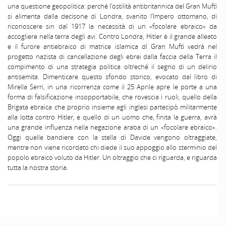
una questione geopolitica: perché l’ostilità antibritannica del Gran Muftì
si alimenta dalla decisone di Londra, svanito l’Impero ottomano, di
riconoscere sin dal 1917 la necessità di un «focolare ebraico» da
accogliere nella terra degli avi. Contro Londra, Hitler è il grande alleato
e il furore antiebraico di matrice islamica dl Gran Muftì vedrà nel
progetto nazista di cancellazione degli ebrei dalla faccia della Terra il
compimento di una strategia politica oltreché il segno di un delirio
antisemita. Dimenticare questo sfondo storico, evocato dal libro di
Mirella Serri, in una ricorrenza come il 25 Aprile apre le porte a una
forma di falsificazione insopportabile, che rovescia i ruoli, quello della
Brigata ebraica che proprio insieme agli inglesi partecipò militarmente
alla lotta contro Hitler, e quello di un uomo che, finita la guerra, avrà
una grande influenza nella negazione araba di un «focolare ebraico».
Oggi quelle bandiere con la stella di Davide vengono oltraggiate,
mentre non viene ricordato chi diede il suo appoggio allo sterminio del
popolo ebraico voluto da Hitler. Un oltraggio che ci riguarda, e riguarda
tutta la nostra storia.