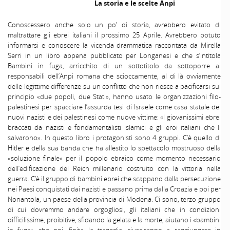
La storia e le scelte Anpi
Conoscessero anche solo un po’ di storia, avrebbero evitato di
maltrattare gli ebrei italiani il prossimo 25 Aprile. Avrebbero potuto
informarsi e conoscere la vicenda drammatica raccontata da Mirella
Serri in un libro appena pubblicato per Longanesi e che s’intitola
Bambini in fuga, arricchito di un sottotitolo da sottoporre ai
responsabili dell’Anpi romana che scioccamente, al di là ovviamente
delle legittime differenze su un conflitto che non riesce a pacificarsi sul
principio «due popoli, due Stati», hanno usato le organizzazioni filo-
palestinesi per spacciare l’assurda tesi di Israele come casa statale dei
nuovi nazisti e dei palestinesi come nuove vittime: «I giovanissimi ebrei
braccati da nazisti e fondamentalisti islamici e gli eroi italiani che li
salvarono». In questo libro i protagonisti sono 4 gruppi. C’è quello di
Hitler e della sua banda che ha allestito lo spettacolo mostruoso della
«soluzione finale» per il popolo ebraico come momento necessario
dell’edificazione del Reich millenario costruito con la vittoria nella
guerra. C’è il gruppo di bambini ebrei che scappano dalla persecuzione
nei Paesi conquistati dai nazisti e passano prima dalla Croazia e poi per
Nonantola, un paese della provincia di Modena. Ci sono, terzo gruppo
di cui dovremmo andare orgogliosi, gli italiani che in condizioni
difficilissime, proibitive, sfidando la gelata e la morte, aiutano i «bambini
in fuga» che poi, finita la tragedia, riusciranno a raggiungere in