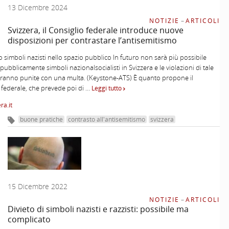
13 Dicembre 2024
NOTIZIE
–
ARTICOLI
Svizzera, il Consiglio federale introduce nuove
disposizioni per contrastare l’antisemitismo
to simboli nazisti nello spazio pubblico In futuro non sarà più possibile
 pubblicamente simboli nazionalsocialisti in Svizzera e le violazioni di tale
aranno punite con una multa. (Keystone-ATS) È quanto propone il
 federale, che prevede poi di …
Leggi tutto
ra.it
buone pratiche
contrasto all'antisemitismo
svizzera
15 Dicembre 2022
NOTIZIE
–
ARTICOLI
Divieto di simboli nazisti e razzisti: possibile ma
complicato