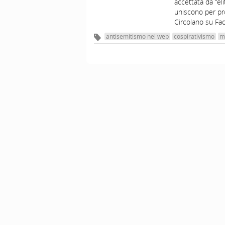
accettata da “el
uniscono per pr
Circolano su Fa
antisemitismo nel web
cospirativismo
m