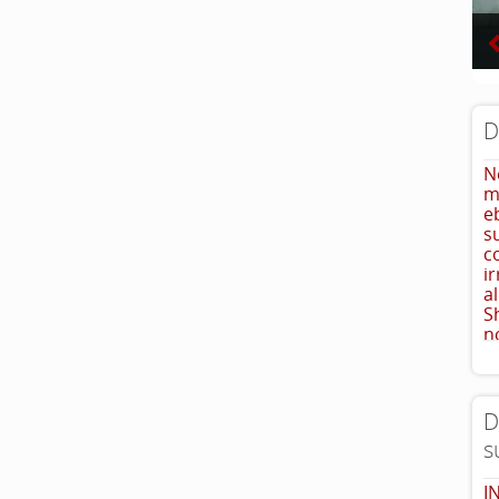
D
N
m
e
s
c
i
a
S
n
N
vi
D
s
I