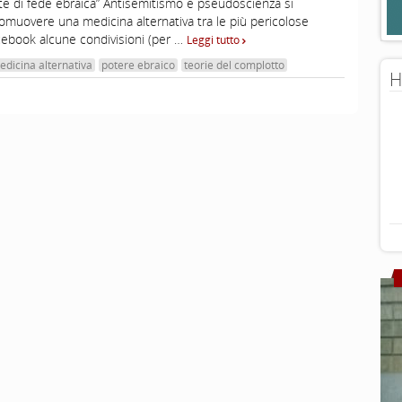
ite di fede ebraica” Antisemitismo e pseudoscienza si
omuovere una medicina alternativa tra le più pericolose
cebook alcune condivisioni (per …
Leggi tutto
edicina alternativa
potere ebraico
teorie del complotto
H