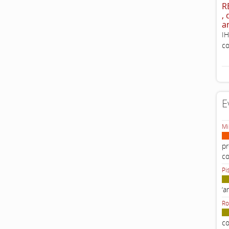
R
,
a
IH
co
E
Mi
pr
c
Pi
‘a
Ro
co