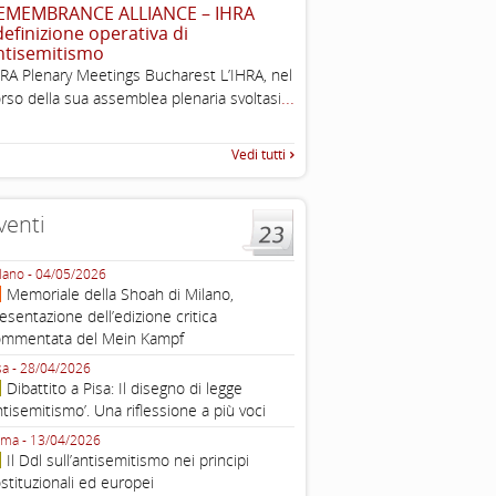
EMEMBRANCE ALLIANCE – IHRA
l’antisemitismo
 definizione operativa di
Esimi delegati, permettetemi
ntisemitismo
una sintesi dei lavori di ques
RA Plenary Meetings Bucharest L’IHRA, nel
quella che vorrei chiamare “D
...
rso della sua assemblea plenaria svoltasi
Vedi tutti
venti
lano - 04/05/2026
Roma - 16/03/2026
Memoriale della Shoah di Milano,
Roma, webinar “Il DDL ant
esentazione dell’edizione critica
e ombre
ommentata del Mein Kampf
Fondazione Castagneto Banca 1910
Livorno - 04/03/2026
sa - 28/04/2026
Livorno, conferenza sull’a
Dibattito a Pisa: Il disegno di legge
con Gadi Luzzatto Voghera, di
ntisemitismo’. Una riflessione a più voci
Fondazione CDEC
ma - 13/04/2026
Roma, Via della Dogana Vecchia 2
Il Ddl sull’antisemitismo nei principi
Giustiniani, Sala Zuccari - 03/03/
stituzionali ed europei
Roma, Senato, presentazi