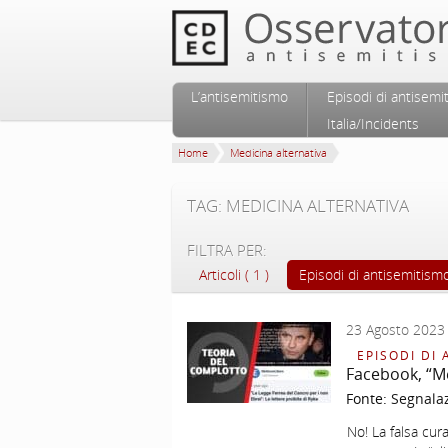
Vai al contenuto principale
Vai al contenuto secondario
L’antisemitismo
Episodi di antisemi
Menu principale
Italia/Incidents
Home
Medicina alternativa
TAG: MEDICINA ALTERNATIVA
FILTRA PER:
Articoli ( 1 )
Episodi di antisemitismo 
23 Agosto 2023
EPISODI DI 
Facebook, “M
Fonte:
Segnala
No! La falsa cu