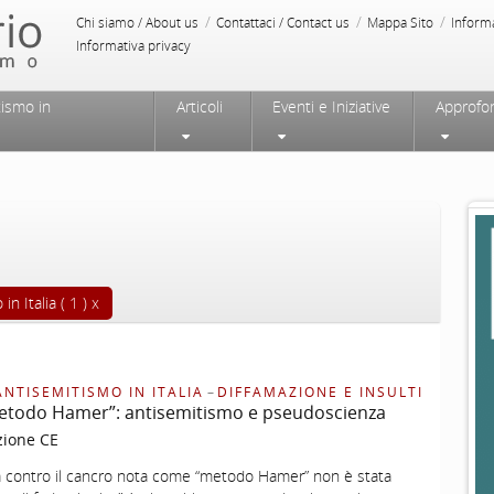
/
/
/
Chi siamo / About us
Contattaci / Contact us
Mappa Sito
Inform
Informativa privacy
tismo in
Articoli
Eventi e Iniziative
Approfo
in Italia ( 1 )
ANTISEMITISMO IN ITALIA
–
DIFFAMAZIONE E INSULTI
etodo Hamer”: antisemitismo e pseudoscienza
zione CE
ra contro il cancro nota come “metodo Hamer” non è stata