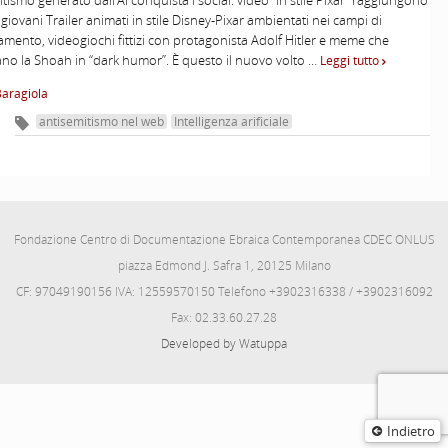
itismo generato dall’AI conquista i social: video “in stile Pixar” raggiungono
 giovani Trailer animati in stile Disney-Pixar ambientati nei campi di
mento, videogiochi fittizi con protagonista Adolf Hitler e meme che
no la Shoah in “dark humor”. È questo il nuovo volto …
Leggi tutto
Baragiola
antisemitismo nel web
Intelligenza arificiale
Fondazione Centro di Documentazione Ebraica Contemporanea CDEC ONLUS
piazza Edmond J. Safra 1, 20125 Milano
CF: 97049190156 IVA: 12559570150 Telefono +3902316338 / +3902316092
Fax: 02.33.60.27.28
Developed by Watuppa
Indietro