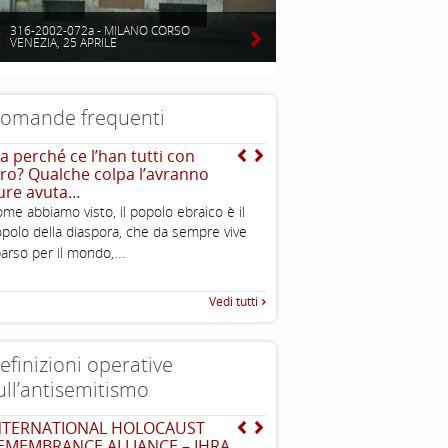
316-2002-072a - MILANO CORSO
VENEZIA, 25 APRILE
omande frequenti
a perché ce l’han tutti con
Ma allora dire ebreo n
oro? Qualche colpa l’avranno
dire israeliano?
ure avuta…
No, la parola “ebreo” indica u
me abbiamo visto, il popolo ebraico è il
religiosa , mentre “israeliano
polo della diaspora, che da sempre vive
nazionale. Esse non sono sin
...
arso per il mondo,
...
vanno
Vedi tutti
efinizioni operative
ull’antisemitismo
NTERNATIONAL HOLOCAUST
Dichiarazione di Berlino
EMEMBRANCE ALLIANCE – IHRA
l’antisemitismo