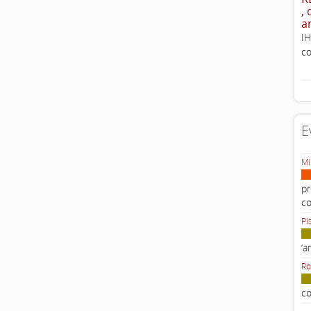
,
a
IH
co
E
Mi
pr
c
Pi
‘a
Ro
co