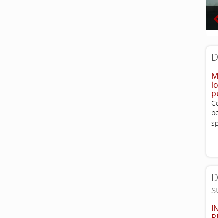
D
M
l
p
Co
po
sp
D
s
I
R