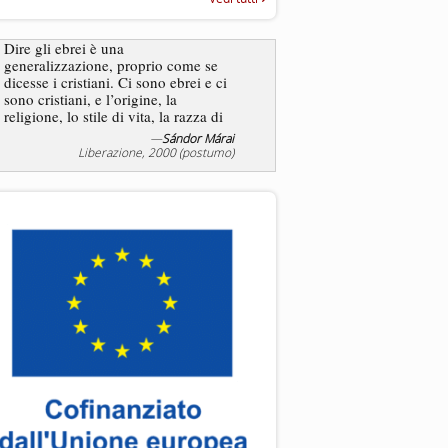
“Rapporto annuale sull’antisem
2025”
Dire gli ebrei è una
Essere uomo è un dramma
generalizzazione, proprio come se
ebreo, un altro ancora. Co
dicesse i cristiani. Ci sono ebrei e ci
ha il privilegio di vivere d
sono cristiani, e l’origine, la
nostra condizione.
religione, lo stile di vita, la razza di
sicuro comportano tanti tratti...
—
Sándor Márai
Liberazione, 2000 (postumo)
La tentazione di e