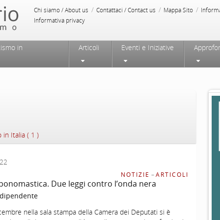
/
/
/
Chi siamo / About us
Contattaci / Contact us
Mappa Sito
Inform
Informativa privacy
tismo in
Articoli
Eventi e Iniziative
Approfo
in Italia ( 1 )
022
NOTIZIE
–
ARTICOLI
ponomastica. Due leggi contro l’onda nera
ndipendente
cembre nella sala stampa della Camera dei Deputati si è