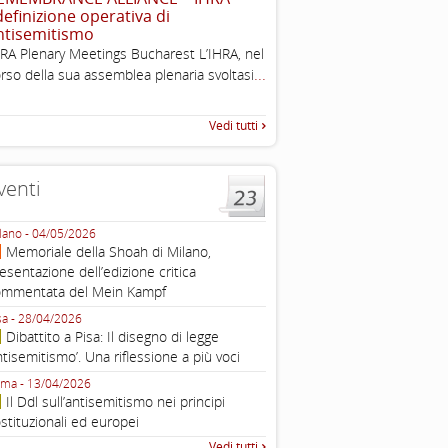
 definizione operativa di
Esimi delegati, permettetemi
ntisemitismo
una sintesi dei lavori di ques
RA Plenary Meetings Bucharest L’IHRA, nel
quella che vorrei chiamare “D
...
rso della sua assemblea plenaria svoltasi
Vedi tutti
venti
lano - 04/05/2026
Roma - 16/03/2026
Memoriale della Shoah di Milano,
Roma, webinar “Il DDL ant
esentazione dell’edizione critica
e ombre
ommentata del Mein Kampf
Fondazione Castagneto Banca 1910
Livorno - 04/03/2026
sa - 28/04/2026
Livorno, conferenza sull’a
Dibattito a Pisa: Il disegno di legge
con Gadi Luzzatto Voghera, di
ntisemitismo’. Una riflessione a più voci
Fondazione CDEC
ma - 13/04/2026
Roma, Via della Dogana Vecchia 2
Il Ddl sull’antisemitismo nei principi
Giustiniani, Sala Zuccari - 03/03/
stituzionali ed europei
Roma, Senato, presentazi
Vedi tutti