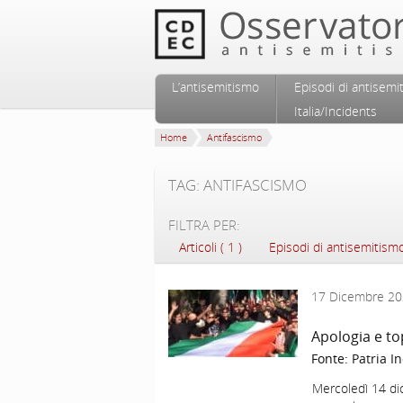
Vai al contenuto principale
Vai al contenuto secondario
L’antisemitismo
Episodi di antisemi
Menu principale
Italia/Incidents
Home
Antifascismo
TAG: ANTIFASCISMO
FILTRA PER:
Articoli ( 1 )
Episodi di antisemitismo 
17 Dicembre 2
Apologia e to
Fonte:
Patria I
Mercoledì 14 di