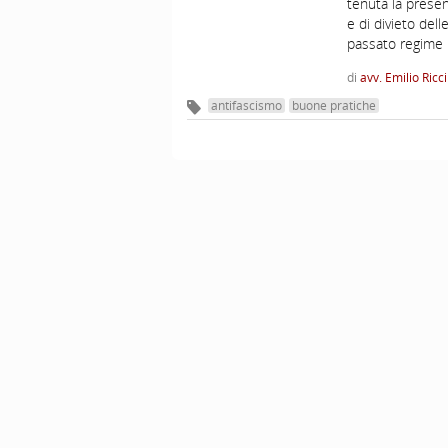
tenuta la presen
e di divieto dell
passato regime 
di
avv. Emilio Ricci
antifascismo
buone pratiche