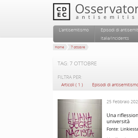
Vai al contenuto principale
Vai al contenuto secondario
L’antisemitismo
Episodi di antisemi
Menu principale
Italia/Incidents
Home
7 ottobre
TAG: 7 OTTOBRE
FILTRA PER:
Articoli ( 1 )
Episodi di antisemitismo 
25 Febbraio 20
Una riflession
università
Fonte:
Linkiest