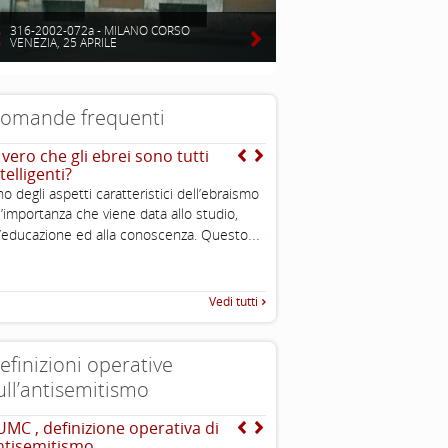
316-2002-072a - MILANO CORSO
VENEZIA, 25 APRILE
omande frequenti
 vero che gli ebrei sono tutti
Si sente spesso dire che 
telligenti?
sono molto potenti ed in
puoi spiegarmi perché?
o degli aspetti caratteristici dell’ebraismo
...
l’importanza che viene data allo studio,
...
l’educazione ed alla conoscenza. Questo
Vedi tutti
efinizioni operative
ull’antisemitismo
UMC , definizione operativa di
Dichiarazione di Berlino
ntisemitismo
l’antisemitismo