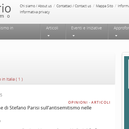
/
/
/
Chi siamo / About us
Contattaci / Contact us
Mappa Sito
Inform
Informativa privacy
tismo in
Articoli
Eventi e Iniziative
Approfo
in Italia ( 1 )
25
OPINIONI
–
ARTICOLI
e di Stefano Parisi sull’antisemitismo nelle
a