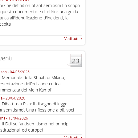
rking definition of antisemitism Lo scopo
Esimi delegati, permettetemi
 questo documento e di offrire una guida
una sintesi dei lavori di ques
atica all'identificazione d'incidenti, la
quella che vorrei chiamare “D
ccolta
Vedi tutti
venti
lano - 04/05/2026
Roma - 16/03/2026
Memoriale della Shoah di Milano,
Roma, webinar “Il DDL ant
esentazione dell’edizione critica
e ombre
ommentata del Mein Kampf
Fondazione Castagneto Banca 1910
Livorno - 04/03/2026
sa - 28/04/2026
Livorno, conferenza sull’a
Dibattito a Pisa: Il disegno di legge
con Gadi Luzzatto Voghera, di
ntisemitismo’. Una riflessione a più voci
Fondazione CDEC
ma - 13/04/2026
Roma, Via della Dogana Vecchia 2
Il Ddl sull’antisemitismo nei principi
Giustiniani, Sala Zuccari - 03/03/
stituzionali ed europei
Roma, Senato, presentazi
Vedi tutti