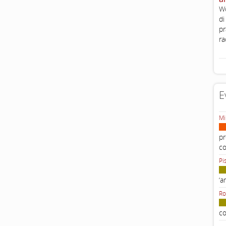
Wo
di
pr
ra
E
Mi
pr
c
Pi
‘a
Ro
co