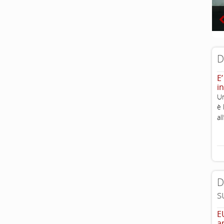
D
E’
in
Un
è 
al
D
s
E
a