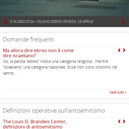
316-2002-072a - MILANO CORSO VENEZIA, 25 APRILE
Domande frequenti
Ma allora dire ebreo non è come
C
dire israeliano?
G
No, la parola “ebreo” indica una categoria religiosa , mentre
a
“israeliano” una categoria nazionale. Esse non sono sinonimi, né
...
vanno
Vedi tutti
Definizioni operative sull’antisemitismo
The Louis D. Brandeis Center,
I
definizioni di antisemitismo
R