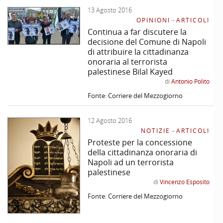
13 Agosto 2016
–
Svolgimento
di indagini quantitative, qualitative, interviste
personali a opinion leader,
focus groups, web sentiment.
OPINIONI
–
ARTICOLI
Continua a far discutere la
–
Gestione
e implementazione di una biblioteca di riferimento con
decisione del Comune di Napoli
testi antisemiti e di studio sull’antisemitismo.
di attribuire la cittadinanza
onoraria al terrorista
palestinese Bilal Kayed
–
Stesura
del rapporto annuale sull’antisemitismo in Italia per l’UCEI
e per il Kantor Center dell’Università di Tel Aviv, Israele.
di
Antonio Polito
Fonte: Corriere del Mezzogiorno
–
Redazione
di un rapporto trimestrale per l’UCEI e l’OSCAD
(Osservatorio per la sicurezza contro gli atti discriminatori della
12 Agosto 2016
Polizia di Stato).
NOTIZIE
–
ARTICOLI
Proteste per la concessione
–
Disseminazione
dei dati e delle informazioni raccolte. In Italia il
della cittadinanza onoraria di
settore offre un servizio unico nel suo genere e viene utilizzato per
Napoli ad un terrorista
studi e indagini di carattere storico, sociologico e giornalistico.
palestinese
di
Vincenzo Esposito
–
Supporto
ad azioni di contrasto e denuncia.
Fonte: Corriere del Mezzogiorno
Particolare impegno viene dedicato al monitoraggio
dell’antisemitismo nel web che per la sua complessità e virulenza – in
particolare sui social networks – veicola pregiudizi e disinformazione.