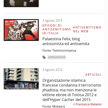
Stefano Gatti
con la collaborazione di Lorenzo Capuano
3 Agosto 2016
EPISODI DI
–
ANTISEMITISMO
ANTISEMITISMO
NEL WEB
IN ITALIA
Palaestina Felix, blog
antisionista ed antisemita
Fonte: Testimonmianza
antisionismo
3 Agosto 2016
ARTICOLI
Organizzazione islamica
francese condanna il terrorismo
jihadista, ma non menziona le
vittime ebree di Tolosa 2012 e
dell’Hyper Cacher del 2015
di
Francesca Matalon
Fonte: Moked.it