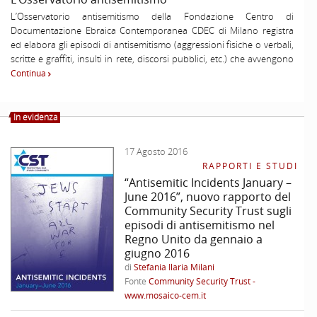
measurable objectives, clear
contrasto” al centro della
evidenzia un quadro
il Novecento ha consegnato
L’Osservatorio antisemitismo della Fondazione Centro di
and broadly agreed upon
nuova strategia per la lotta
particolarmente allarmante:
alla coscienza collettiva il
Documentazione Ebraica Contemporanea CDEC di Milano registra
legal ...
contro l’antisemitismo ...
le ...
termine ...
ed elabora gli episodi di antisemitismo (aggressioni fisiche o verbali,
scritte e graffiti, insulti in rete, discorsi pubblici, etc.) che avvengono
in Italia.
Continua
L’Osservatorio monitora quotidianamente l’antisemitismo in tutte le
sue molteplici manifestazioni, rivolgendo particolare attenzione ai
In evidenza
diversi caratteri, alle sue differenti matrici e forme. La raccolta dei
segnali di ostilità antisemita avviene attraverso l’analisi dei media e
17 Agosto 2016
tramite l’Antenna Antisemitismo, un servizio di numero verde e
RAPPORTI E STUDI
pagina web, funzionanti 24 ore su 24, per la segnalazione di episodi
“Antisemitic Incidents January –
di ostilità e di intolleranza antisemita.
June 2016”, nuovo rapporto del
Community Security Trust sugli
In particolare l’Osservatorio antisemitismo si occupa di:
episodi di antisemitismo nel
Regno Unito da gennaio a
–
Ricerca
e raccolta dei segnali di ostilità antisemita per poter
giugno 2016
svolgere indagini comparative e diacroniche.
di
Stefania Ilaria Milani
Fonte
Community Security Trust -
–
Gestione
per l’UCEI (Unione delle Comunità Ebraiche Italiane)
www.mosaico-cem.it
dell’Antenna Antisemitismo.