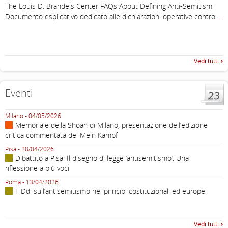
,
The Louis D. Brandeis Center FAQs About Defining Anti-Semitism
a
...
Documento esplicativo dedicato alle dichiarazioni operative contro
I
a
Vedi tutti
Eventi
Milano - 04/05/2026
R
Memoriale della Shoah di Milano, presentazione dell’edizione
critica commentata del Mein Kampf
F
Pisa - 28/04/2026
Dibattito a Pisa: Il disegno di legge ‘antisemitismo’. Una
V
riflessione a più voci
R
0
Roma - 13/04/2026
Il Ddl sull’antisemitismo nei principi costituzionali ed europei
s
Vedi tutti