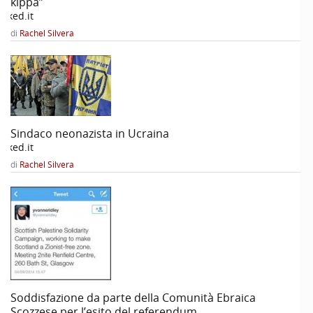
kippà”
oked.it
di
Rachel Silvera
Sindaco neonazista in Ucraina
oked.it
di
Rachel Silvera
Soddisfazione da parte della Comunità Ebraica
Scozzese per l’esito del referendum