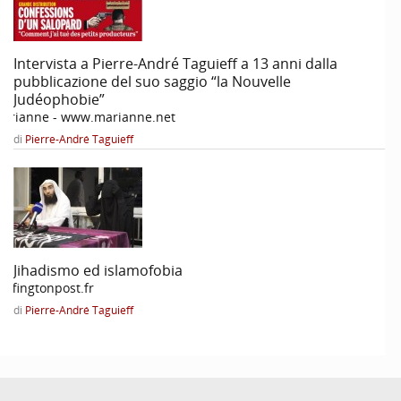
Intervista a Pierre-André Taguieff a 13 anni dalla
pubblicazione del suo saggio “la Nouvelle
Judéophobie”
arianne - www.marianne.net
di
Pierre-André Taguieff
Jihadismo ed islamofobia
uffingtonpost.fr
di
Pierre-André Taguieff