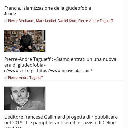
Francia. Islamizzazione della giudeofobia
e Monde
di
Pierre Birnbaum
,
Mark Knobel
,
Daniel Knoll
,
Pierre-André Taguieff
Pierre-André Taguieff : «Siamo entrati un una nuova
era di giudeofobia»
ttp://www.crif.org - https://www.nouvelobs.com/
di
Pierre-André Taguieff
L’editore francese Gallimard progetta di ripubblicare
nel 2018 i tre pamphlet antisemiti e razzisti di Céline