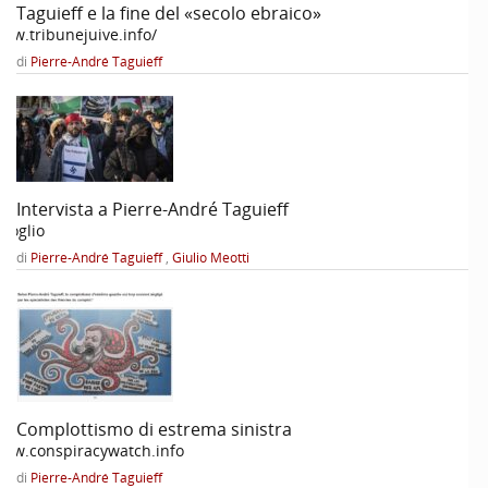
Taguieff e la fine del «secolo ebraico»
ww.tribunejuive.info/
di
Pierre-André Taguieff
Intervista a Pierre-André Taguieff
l Foglio
di
Pierre-André Taguieff
,
Giulio Meotti
Complottismo di estrema sinistra
ww.conspiracywatch.info
di
Pierre-André Taguieff