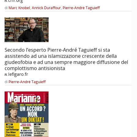
ww.crif.org
di
Marc Knobel
,
Annick Duraffour
,
Pierre-André Taguieff
Secondo l’esperto Pierre-André Taguieff si sta
assistendo ad una islamizzazione crescente della
giudeofobia e ad una sempre maggiore diffusione del
complottismo antisionista
ww.lefigaro.fr
di
Pierre-André Taguieff