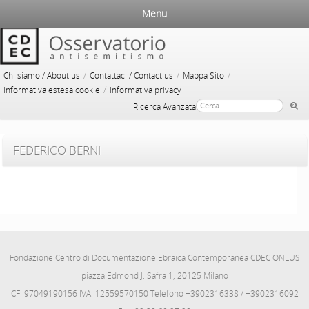
Menu
/
/
/
Chi siamo / About us
Contattaci / Contact us
Mappa Sito
/
Informativa estesa cookie
Informativa privacy
Ricerca Avanzata
FEDERICO BERNI
Fondazione Centro di Documentazione Ebraica Contemporanea CDEC ONLUS
piazza Edmond J. Safra 1, 20125 Milano
CF: 97049190156 IVA: 12559570150 Telefono +3902316338 / +3902316092