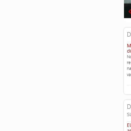
D
M
d
No
re
na
v
D
s
E
a