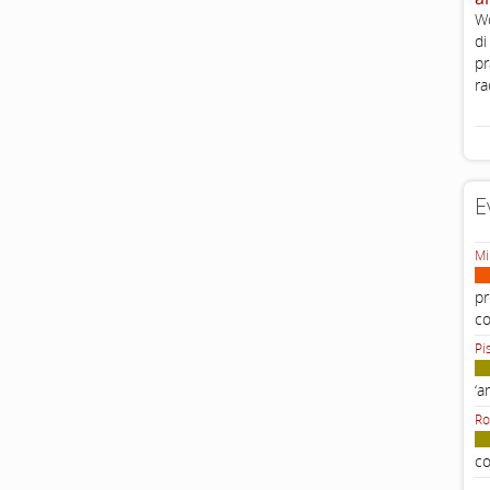
Wo
di
pr
ra
E
Mi
pr
c
Pi
‘a
Ro
co