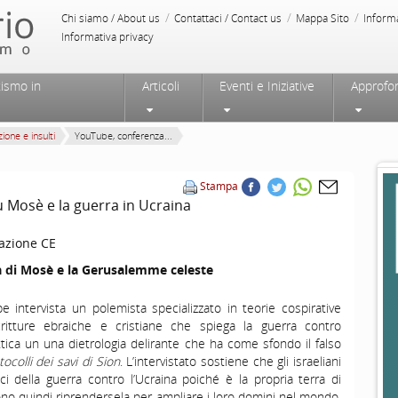
/
/
/
Chi siamo / About us
Contattaci / Contact us
Mappa Sito
Inform
Informativa privacy
tismo in
Articoli
Eventi e Iniziative
Approfo
ione e insulti
YouTube, conferenza...
Stampa
 Mosè e la guerra in Ucraina
azione CE
a di Mosè e la Gerusalemme celeste
 intervista un polemista specializzato in teorie cospirative
critture ebraiche e cristiane che spiega la guerra contro
ottica un una dietrologia delirante che ha come sfondo il falso
tocolli dei savi di Sion
. L’intervistato sostiene che gli israeliani
fici della guerra contro l’Ucraina poiché è la propria terra di
iono quindi riprendersela per ampliare i loro domini nel mondo.