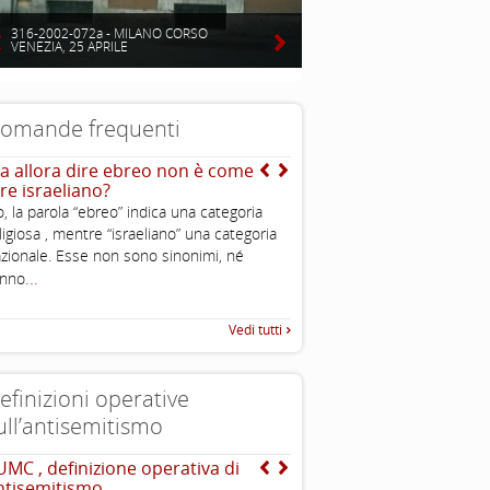
316-2002-072a - MILANO CORSO
VENEZIA, 25 APRILE
omande frequenti
a allora dire ebreo non è come
Nel mondo ci sono stati
ire israeliano?
moltissimi stermini e il
ebraico non è l’unico ad
, la parola “ebreo” indica una categoria
subito una grande perdi
ligiosa , mentre “israeliano” una categoria
colpa di una gratuita e
zionale. Esse non sono sinonimi, né
irrazionale violenza altr
...
anno
allora si parla moltissim
Shoah mentre altre stra
non vengono commemo
Vedi tutti
Non è che gli ebrei son
vittimisti?
efinizioni operative
ull’antisemitismo
UMC , definizione operativa di
INTERNATIONAL HOLOC
ntisemitismo
REMEMBRANCE ALLIANCE