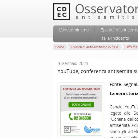
Vai al contenuto principale
Vai al contenuto secondario
L’antisemitismo
Episodi di antisemi
Menu principale
Italia/Incidents
Home
Episodi di antisemitismo in Italia
Diffamaz
9 Gennaio 2023
YouTube, conferenza antisemita su
Fonte:
Segnal
La vera stori
Canale YouTube
legate alle S
l’Ucraina dall’
antisemita
Pro
siano gli arte
origine e vogl