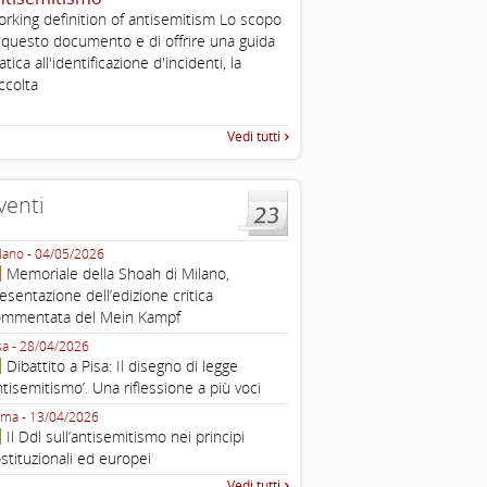
, definizione operativa d
rking definition of antisemitism Lo scopo
antisemitismo
 questo documento e di offrire una guida
IHRA Plenary Meetings Buchar
atica all'identificazione d'incidenti, la
corso della sua assemblea ple
ccolta
Vedi tutti
venti
lano - 04/05/2026
Roma - 16/03/2026
Memoriale della Shoah di Milano,
Roma, webinar “Il DDL ant
esentazione dell’edizione critica
e ombre
ommentata del Mein Kampf
Fondazione Castagneto Banca 1910
Livorno - 04/03/2026
sa - 28/04/2026
Livorno, conferenza sull’a
Dibattito a Pisa: Il disegno di legge
con Gadi Luzzatto Voghera, di
ntisemitismo’. Una riflessione a più voci
Fondazione CDEC
ma - 13/04/2026
Roma, Via della Dogana Vecchia 2
Il Ddl sull’antisemitismo nei principi
Giustiniani, Sala Zuccari - 03/03/
stituzionali ed europei
Roma, Senato, presentazi
Vedi tutti