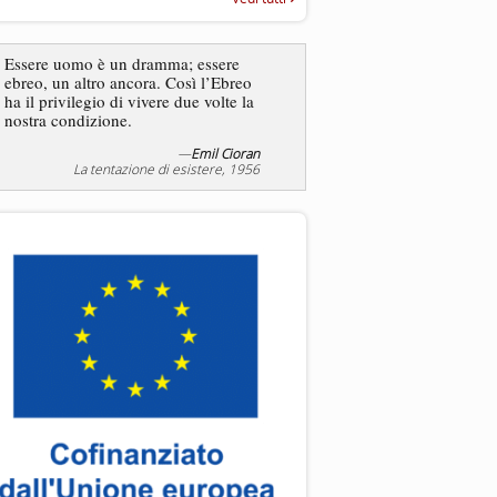
“Rapporto annuale sull’antisem
2025”
Dire gli ebrei è una
Essere uomo è un dramma; essere
generalizzazione, proprio
ebreo, un altro ancora. Così l’Ebreo
dicesse i cristiani. Ci sono
ha il privilegio di vivere due volte la
sono cristiani, e l’origine, 
nostra condizione.
religione, lo stile di vita, 
sicuro comportano tanti trat
—
Emil Cioran
—
S
La tentazione di esistere, 1956
Liberazione, 20