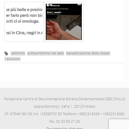
abilismo
antisemitismo nel web
banalizzazione della shoah
razzismo
Fondazione Centro di Documentazione Ebraica Contemporanea CDEC ONLUS
piazza Edmond J. Safra 1, 20125 Milano
CF: 97049190156 IVA: 12559570150 Telefono +3902316338 / +3902316092
Fax: 02.33.60.27.28
Developed by Watuppa