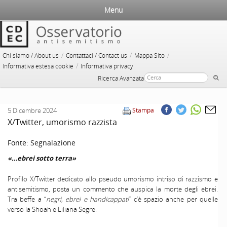
Menu
/
/
/
Chi siamo / About us
Contattaci / Contact us
Mappa Sito
/
Informativa estesa cookie
Informativa privacy
Ricerca Avanzata
5 Dicembre 2024
Stampa
X/Twitter, umorismo razzista
Fonte:
Segnalazione
«…ebrei sotto terra»
Profilo X/Twitter dedicato allo pseudo umorismo intriso di razzismo e
antisemitismo, posta un commento che auspica la morte degli ebrei.
Tra beffe a “
negri, ebrei e handicappati
” c’è spazio anche per quelle
verso la Shoah e Liliana Segre.