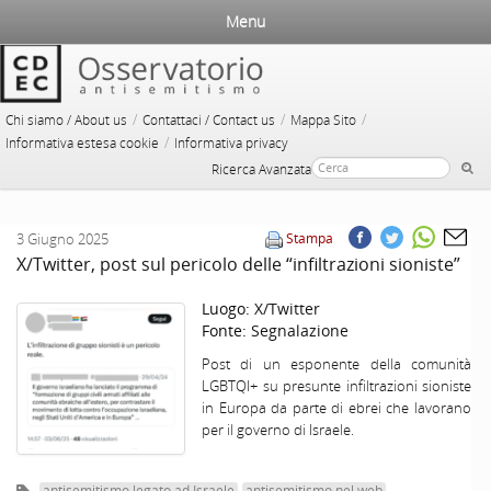
Menu
/
/
/
Chi siamo / About us
Contattaci / Contact us
Mappa Sito
/
Informativa estesa cookie
Informativa privacy
Ricerca Avanzata
3 Giugno 2025
Stampa
X/Twitter, post sul pericolo delle “infiltrazioni sioniste”
Luogo:
X/Twitter
Fonte:
Segnalazione
Post di un esponente della comunità
LGBTQI+ su presunte infiltrazioni sioniste
in Europa da parte di ebrei che lavorano
per il governo di Israele.
antisemitismo legato ad Israele
antisemitismo nel web