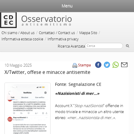
Menu
/
/
/
Chi siamo / About us
Contattaci / Contact us
Mappa Sito
/
Informativa estesa cookie
Informativa privacy
Ricerca Avanzata
10 Maggio 2025
Stampa
X/Twitter, offese e minacce antisemite
Fonte:
Segnalazione CE
«Nazisionisti di mer…»
Account X “
Stop naziSionisti
” offende in
modo triviale e minaccia un altro utente
ebreo:
«mer…nazisionista di mer..».