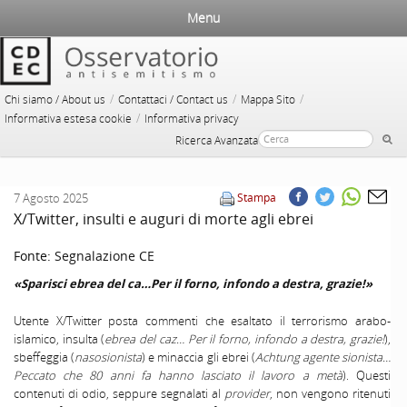
Menu
/
/
/
Chi siamo / About us
Contattaci / Contact us
Mappa Sito
/
Informativa estesa cookie
Informativa privacy
Ricerca Avanzata
7 Agosto 2025
Stampa
X/Twitter, insulti e auguri di morte agli ebrei
Fonte:
Segnalazione CE
«Sparisci ebrea del ca…Per il forno, infondo a destra, grazie!»
Utente X/Twitter posta commenti che esaltato il terrorismo arabo-
islamico, insulta (
ebrea del caz… Per il forno, infondo a destra, grazie!
),
sbeffeggia (
nasosionista
) e minaccia gli ebrei (
Achtung agente sionista…
Peccato che 80 anni fa hanno lasciato il lavoro a metà
). Questi
contenuti di odio, seppure segnalati al
provider
, non vengono ritenuti